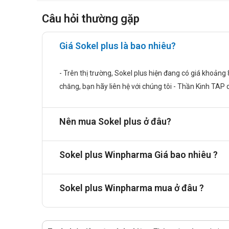
Chưa có báo cáo về các triệu chứng quá liều khi sử dụn
thời.
Câu hỏi thường gặp
Chống chỉ định
Giá Sokel plus là bao nhiêu?
Đối tượng mẫn cảm với thành phần sản phẩm.
Tác dụng phụ của Sokel plus
- Trên thị trường, Sokel plus hiện đang có giá khoảng
Chưa ghi nhận.
chăng, bạn hãy liên hệ với chúng tôi - Thần Kinh TAP
Cảnh báo khi sử dụng
Nên mua Sokel plus ở đâu?
Đọc kỹ hướng dẫn sử dụng để hiểu rõ về liều lượng, cá
Tuân thủ dùng đúng liều lượng và thời gian theo chỉ địn
Sokel plus Winpharma Giá bao nhiêu ?
Không sử dụng khi đã hết hạn, vì hiệu quả có thể giảm 
Thực hiện chế độ ăn uống lành mạnh để nâng cao hiệu q
Tương tác
Sokel plus Winpharma mua ở đâu ?
Chưa có thông tin.
Lời khuyên an toàn