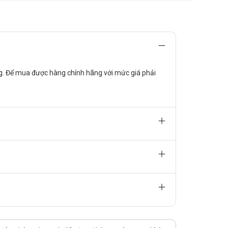
 tế gần nhất để được theo dõi và có giải pháp điều trị kịp
ường. Để mua được hàng chính hãng với mức giá phải