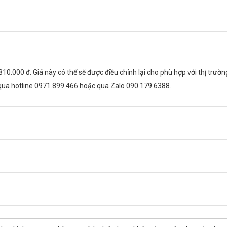
g sản phẩm. Nếu có các biểu hiện bất thường xảy ra, cần đến ngay cơ sở y
 810.000 đ. Giá này có thể sẽ được điều chỉnh lại cho phù hợp với thị tr
 qua hotline 0971.899.466 hoặc qua Zalo 090.179.6388.
ch dùng, tác dụng phụ và các cảnh báo liên quan.
h của bác sĩ. Không tự ý tăng hoặc giảm liều.
sút hoặc có thể gây hại.
uả điều trị và sức khỏe tổng thể.