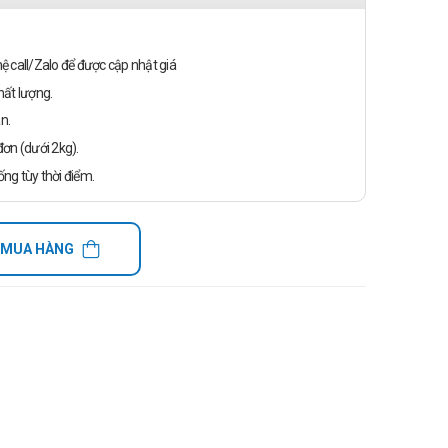
n hệ call/Zalo để được cập nhật giá
ất lượng.
n.
ơn (dưới 2kg).
ống tùy thời điểm.
 MUA HÀNG