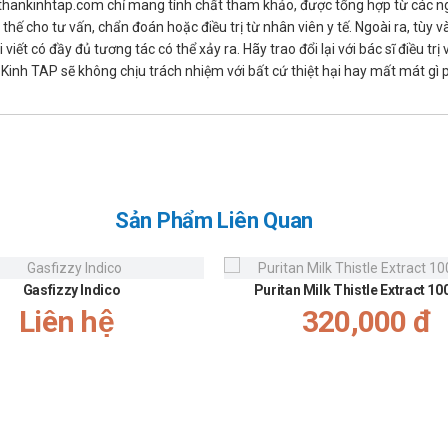
thankinhtap.com chỉ mang tính chất tham khảo, được tổng hợp từ các nguồ
hế cho tư vấn, chẩn đoán hoặc điều trị từ nhân viên y tế. Ngoài ra, tùy
quả cho phụ nữ có thai. Do đó không được dùng cho phụ nữ mang thai.
iết có đầy đủ tương tác có thể xảy ra. Hãy trao đổi lại với bác sĩ điều t
iệu quả cho phụ nữ con bú. Do đó không được dùng cho phụ nữ cho con b
inh TAP sẽ không chịu trách nhiệm với bất cứ thiệt hại hay mất mát gì
 về những ảnh hưởng của Sokel plus đối với khả năng lái xe và vận h
hoặc ẩm ướt, như trong phòng tắm.
Sản Phẩm Liên Quan
Gasfizzy Indico
Puritan Milk Thistle Extract 1
Liên hệ
320,000 đ