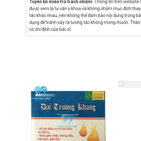
Tuyên bố miễn trừ trách nhiệm:
Thông tin trên website 
được xem là tư vấn y khoa và không nhằm mục đích thay t
Thai kỳ: Vì chưa có nghiên cứu về độ an toàn và hiệu 
tác khác nhau, nên không thể đảm bảo nội dung trong bài v
Cho con bú: Vì chưa có nghiên cứu về độ an toàn và h
dụng để tránh xảy ra tương tác không mong muốn. Thần K
Lái xe và vận hành máy móc: Chưa có báo cáo cụ thể
có chỉ định của bác sĩ.
khảo ý kiến bác sĩ hoặc dược sĩ trước khi sử dụng.
Cách bảo quản
Bảo quản nơi khô ráo, tránh để ở nơi có nhiệt độ cao 
Để ở nơi an toàn, tránh xa tầm tay trẻ em.
Nhà sản xuất
Tên: Công ty TNHH Dược Mỹ Phẩm Winpharma.
Xuất xứ: Việt Nam.
Sản phẩm tương tự
Đang cập nhật.
Nguồn thông tin: dichvucong.dav.gov.vn/congbothuoc