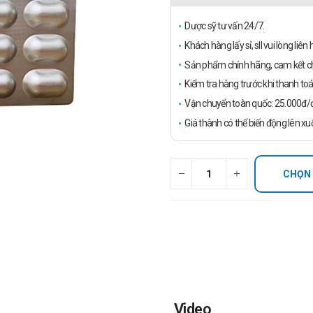
Dược sỹ tư vấn 24/7.
Khách hàng lấy sỉ, sll vui lòng liê
Sản phẩm chính hãng, cam kết ch
Kiểm tra hàng trước khi thanh toá
Vận chuyển toàn quốc: 25.000đ/đ
Giá thành có thể biến động lên xu
CHỌN
Video