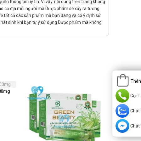
n thông tin uy tín. Vì vậy. nội dung trên trang không
 vào cơ địa mỗi người mà Dược phẩm sẽ xảy ra tương
rị về tất cả các sản phẩm mà bạn đang và có ý định sử
ú.
 phát sinh khi bạn tự ý sử dụng Dược phẩm mà không
ành máy móc. Tuy nhiên, để đảm bảo an toàn bạn cần tham
Thêm
000mg
Jiracin
Gọi T
2
Chat
Chat v