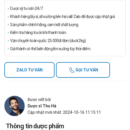
Dược sỹ tư vấn 24/7.
Khách hàng lấy sỉ, sll vui lòng liên hệ call/Zalo để được cập nhật giá
Sản phẩm chính hãng, cam kết chất lượng.
Kiểm tra hàng trước khi thanh toán.
Vận chuyển toàn quốc: 25.000đ/đơn (dưới 2kg).
Giá thành có thể biến động lên xuống tùy thời điểm.
ZALO TƯ VẤN
GỌI TƯ VẤN
Được viết bởi
Dược sĩ Thu Hà
Cập nhật mới nhất: 2024-10-16 11:15:11
Thông tin dược phẩm