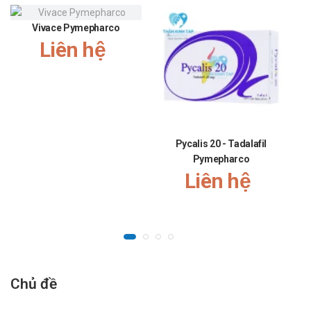
sử dụng bưởi hoặc nước ép bưởi, vì chúng có thể ảnh
hưởng đến quá trình chuyển hóa Tadalafil trong cơ thể.
Vivace Pymepharco
Luôn tham khảo ý kiến bác sĩ hoặc chuyên gia dinh dưỡng
Liên hệ
để có chế độ ăn phù hợp với tình trạng sức khỏe và điều
trị.
Pycalis 20 - Tadalafil
Pymepharco
Liên hệ
Chủ đề