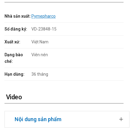
Nhà sản xuất:
Pymepharco
Số đăng ký:
VD-23848-15
Xuất xứ:
Việt Nam
Dạng bào
Viên nén
chế:
Hạn dùng:
36 tháng
Video
Nội dung sản phẩm