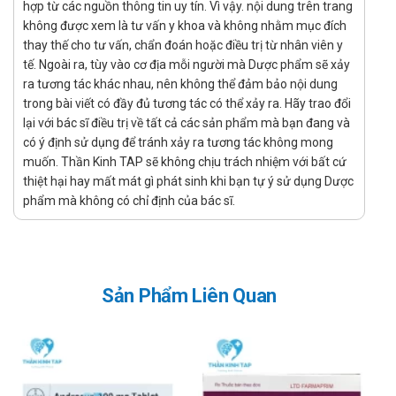
hợp từ các nguồn thông tin uy tín. Vì vậy. nội dung trên trang
quá 5mg/lần trong vòng 72 tiếng.
không được xem là tư vấn y khoa và không nhằm mục đích
Người bệnh bị tiểu đường
thay thế cho tư vấn, chẩn đoán hoặc điều trị từ nhân viên y
Không cần điều chỉnh
tế. Ngoài ra, tùy vào cơ địa mỗi người mà Dược phẩm sẽ xảy
ra tương tác khác nhau, nên không thể đảm bảo nội dung
Người bệnh đang dùng thuốc chẹn thụ thể alpha
trong bài viết có đầy đủ tương tác có thể xảy ra. Hãy trao đổi
Liều dùng đầu là 5 mg/lần/ngày.
lại với bác sĩ điều trị về tất cả các sản phẩm mà bạn đang và
Người bệnh đang dùng thuốc ức chế enzym CYP3A4
có ý định sử dụng để tránh xảy ra tương tác không mong
muốn. Thần Kinh TAP sẽ không chịu trách nhiệm với bất cứ
Liều uống không vượt quá 5mg/lần trong vòng 72 tiếng.
thiệt hại hay mất mát gì phát sinh khi bạn tự ý sử dụng Dược
Tương tác
phẩm mà không có chỉ định của bác sĩ.
Thuốc kích thích hoặc ức chế enzym CYP3A4: Các thuốc
này có thể làm tăng hoặc giảm nồng độ Tadalafil trong
máu, ảnh hưởng đến hiệu quả và an toàn của Pycalis 10.
Thuốc kháng acid (magnesi hydroxid/nhôm hydroxid): Sử
Sản Phẩm Liên Quan
dụng đồng thời có thể giảm khả năng hấp thu của
Tadalafil, làm giảm hiệu quả điều trị.
Thuốc Nitrat hoặc chế phẩm có gốc nitrat: Kết hợp với
Tadalafil có thể gây hạ huyết áp nghiêm trọng, do đó
chống chỉ định sử dụng đồng thời.