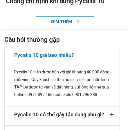
Chống chỉ định khi dùng Pycalis 10
Người bệnh đang dùng chế phẩm hoặc thuốc có chứa gốc
Nitrat.
XEM THÊM
Trẻ < 18 tuổi.
Phụ nữ.
Câu hỏi thường gặp
Người bị mẫn cảm với Tadalafil hoặc thành phần khác có
trong thuốc.
Người bệnh bị mắc bệnh tim nặng.
Pycalis 10 giá bao nhiêu?
Rối loạn huyết áp.
Đột quỵ.
Pycalis 10 hiện được bán với giá khoảng 40.000 đồng
Cách dùng và liều dùng của Pycalis 10
mỗi viên. Quý khách có thể mua sỉ và lẻ tại Thần kinh
TAP. Để được tư vấn và đặt hàng, vui lòng liên hệ qua
Cách dùng:
hotline 0971.899.466 hoặc Zalo 0901.796.388.
Sử dụng bằng cách uống với nước vào thời điểm trước khi
quan hệ 30 phút.
Liều dùng:
Pycalis 10 có thể gây tác dụng phụ gì?
Người lớn
Khởi trị với liều uống ngày 1 lần x 1 viên/lần.