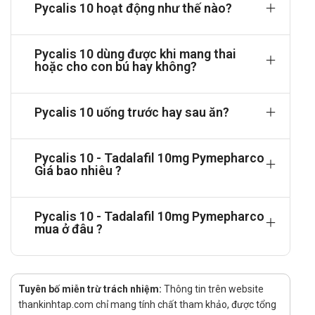
Pycalis 10 hoạt động như thế nào?
Người bệnh có thể dùng liều ngày 1 lần x 2 viên/lần phụ
thuộc vào hiệu quả đáp ứng ở người bệnh.
Trong 24 tiếng, không được sử dụng quá 1 lần uống.
Pycalis 10 dùng được khi mang thai
hoặc cho con bú hay không?
Người cao tuổi
Liều như người lớn, không cần chỉnh liều
Người bệnh suy gan
Pycalis 10 uống trước hay sau ăn?
Suy gan nhẹ đến vừa: ngày uống không quá 1 viên, mỗi
ngày dùng 1 lần.
Pycalis 10 - Tadalafil 10mg Pymepharco
Suy gan nặng: không nên dùng
Giá bao nhiêu ?
Người bệnh suy thận
Clcr từ 51-80ml/phút (suy thận độ nhẹ): không cần
Pycalis 10 - Tadalafil 10mg Pymepharco
chỉnh liều uống.
mua ở đâu ?
Clcr từ 31-50ml/phút (suy thận độ vừa): liều đầu uống
5mg/lần/ngày và không quá 10mg/lần trong vòng 48
tiếng.
Tuyên bố miễn trừ trách nhiệm:
Clcr < 30ml/phút (suy thận độ nặng) hoặc người bệnh
Thông tin trên website
thankinhtap.com chỉ mang tính chất tham khảo, được tổng
đang phải chạy thận nhân tạo: liều uống không vượt