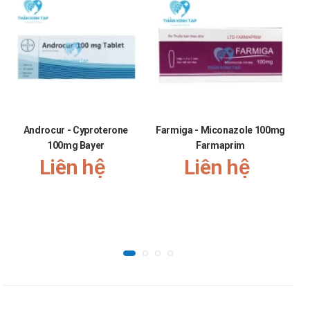
cứng tự nhiên, phù hợp cho những người không thể dùng
Siloflam 100mg hoặc cần thay thế vì lý do cá nhân hoặc
chi phí.
Lời khuyên về dinh dưỡng
Khi sử dụng Siloflam 100mg, nên tránh tiêu thụ quá nhiều
rượu bia, vì có thể làm giảm hiệu quả của thuốc và tăng
nguy cơ tác dụng phụ. Ngoài ra, hạn chế ăn các bữa ăn
Androcur - Cyproterone
Farmiga - Miconazole 100mg
nhiều chất béo trước khi dùng thuốc, vì chất béo có thể
100mg Bayer
Farmaprim
làm chậm quá trình hấp thu Sildenafil, ảnh hưởng đến thời
Liên hệ
Liên hệ
gian tác dụng. Nên duy trì chế độ ăn uống cân bằng, giàu
trái cây, rau xanh và ngũ cốc nguyên hạt để hỗ trợ sức
khỏe tổng thể và chức năng sinh lý.