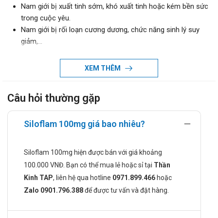
Nam giới bị xuất tinh sớm, khó xuất tinh hoặc kém bền sức
trong cuộc yêu.
Nam giới bị rối loạn cương dương, chức năng sinh lý suy
giảm,...
Chống chỉ định khi dùng Siloflam 100mg
XEM THÊM
Người bị mẫn cảm với thành phần của thuốc.
Trẻ em dưới 18 tuổi và phụ nữ.
Câu hỏi thường gặp
Người có tiền sử mắc bệnh gan, người bị rối loạn võng
mạc thoái hóa di truyền.
Người có tiền sử (hoặc có nguy cơ) mắc các bệnh tim
Siloflam 100mg giá bao nhiêu?
mạch, huyết áp, đột quỵ.
Cách dùng và liều dùng của Siloflam
Siloflam 100mg hiện được bán với giá khoảng
100mg
100.000 VNĐ. Bạn có thể mua lẻ hoặc sỉ tại
Thần
Kinh TAP
, liên hệ qua hotline
0971.899.466
hoặc
Cách dùng:
Zalo 0901.796.388
để được tư vấn và đặt hàng.
Người dùng nên uống Siloflam 100mg trước khi bắt đầu
cuộc chinh phục của mình khoảng 1 giờ để đạt hiệu quả