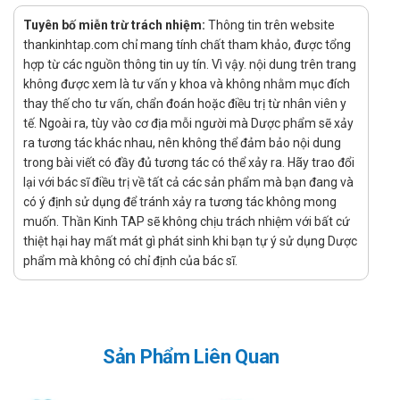
Rifampicin có thể làm giảm nồng độ Sildenafil trong máu,
Tuyên bố miễn trừ trách nhiệm:
Thông tin trên website
khiến hiệu quả điều trị giảm.
thankinhtap.com chỉ mang tính chất tham khảo, được tổng
Thuốc kháng acid: Các thuốc như Gaviscon, Phosphalugel
hợp từ các nguồn thông tin uy tín. Vì vậy. nội dung trên trang
không ảnh hưởng đáng kể đến hiệu quả của Siloflam
không được xem là tư vấn y khoa và không nhằm mục đích
thay thế cho tư vấn, chẩn đoán hoặc điều trị từ nhân viên y
100mg khi dùng cùng.
tế. Ngoài ra, tùy vào cơ địa mỗi người mà Dược phẩm sẽ xảy
Các lựa chọn thay thế Siloflam 100mg
ra tương tác khác nhau, nên không thể đảm bảo nội dung
trong bài viết có đầy đủ tương tác có thể xảy ra. Hãy trao đổi
Temptcure-50
,
Maxxsat 100
, và
Re-Zoom
là những lựa
lại với bác sĩ điều trị về tất cả các sản phẩm mà bạn đang và
chọn thay thế phổ biến cho Siloflam 100mg, đều chứa
có ý định sử dụng để tránh xảy ra tương tác không mong
thành phần chính là Sildenafil. Temptcure-50 với hàm
muốn. Thần Kinh TAP sẽ không chịu trách nhiệm với bất cứ
lượng thấp hơn phù hợp cho người mới bắt đầu điều trị
thiệt hại hay mất mát gì phát sinh khi bạn tự ý sử dụng Dược
hoặc cần điều chỉnh liều lượng để giảm nguy cơ tác dụng
phẩm mà không có chỉ định của bác sĩ.
phụ. Maxxsat 100 tương tự về liều lượng và hiệu quả, giúp
cải thiện tình trạng rối loạn cương dương nhanh chóng.
Trong khi đó, Re-Zoom kết hợp Sildenafil với các thành
phần hỗ trợ khác, mang lại hiệu quả toàn diện hơn cho sức
Sản Phẩm Liên Quan
khỏe sinh lý nam giới. Tất cả đều hoạt động bằng cách
tăng lưu lượng máu đến dương vật, hỗ trợ quá trình cương