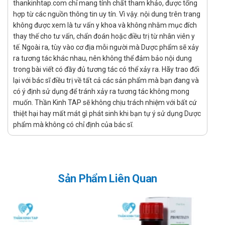
thankinhtap.com chỉ mang tính chất tham khảo, được tổng
Dùng thuốc Trifungi 100mg theo đường uống.
hợp từ các nguồn thông tin uy tín. Vì vậy. nội dung trên trang
Liều dùng:
không được xem là tư vấn y khoa và không nhằm mục đích
thay thế cho tư vấn, chẩn đoán hoặc điều trị từ nhân viên y
Điều trị bệnh nhiễm nấm nội tạng:
tế. Ngoài ra, tùy vào cơ địa mỗi người mà Dược phẩm sẽ xảy
Nhiễm Aspergillus: Sử dụng thuốc mỗi lần một viên,
ra tương tác khác nhau, nên không thể đảm bảo nội dung
ngày sử dụng hai lần. Điều trị trong vòng 2-5 tháng.
trong bài viết có đầy đủ tương tác có thể xảy ra. Hãy trao đổi
Với trường hợp bệnh lan tỏa thì có thể tăng liều
lại với bác sĩ điều trị về tất cả các sản phẩm mà bạn đang và
lượng sử dụng lên mỗi lần hai viên, uống ngày 2 lần.
có ý định sử dụng để tránh xảy ra tương tác không mong
Nhiễm nấm Candida: Sử dụng mỗi ngày một lần,
muốn. Thần Kinh TAP sẽ không chịu trách nhiệm với bất cứ
uống 1-2 viên, uống thuốc trong vòng 3 tuần đến 7
thiệt hại hay mất mát gì phát sinh khi bạn tự ý sử dụng Dược
phẩm mà không có chỉ định của bác sĩ.
tháng.
Nhiễm nấm Cryptococcus ngoài màng não: uống
mỗi lần 2 viên,1 lần / ngày, uống thuốc trong 2
tháng – 12 tháng.
Viêm màng não do Cryptococcus: uống 2 viên/ lần,
Sản Phẩm Liên Quan
mỗi ngày uống 2 lần. Sử dụng thuốc với liều để duy
trì là 2 viên/ lần/ ngày.
Nhiễm Histoplasma: mỗi ngày uống 1-2 lần, mỗi lần
uống 2 viên. Sử dụng thuốc trong khoảng thời gian