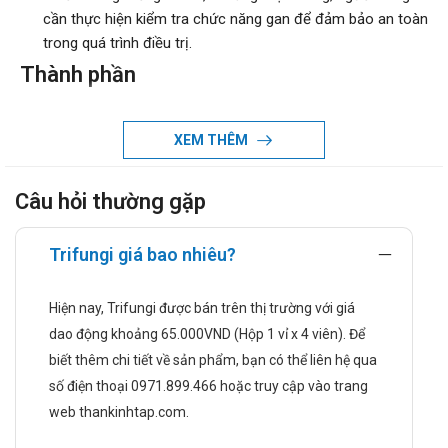
cần thực hiện kiểm tra chức năng gan để đảm bảo an toàn
trong quá trình điều trị.
Thành phần
Itraconazole 100mg
Chỉ định của Trifungi
XEM THÊM
Thuốc Trifungi 100mg được chỉ định để điều trị các bệnh
Câu hỏi thường gặp
nhiễm nấm sau đây ở bệnh nhân bị suy giảm miễn dịch và
không bị suy giảm miễn dịch:
Trifungi giá bao nhiêu?
Blastomycosis, phổi và ngoài phổi
Bệnh nấm Histoplasmosis, bao gồm bệnh phổi có
hang mãn tính và bệnh nấm Histoplasmosis lan tỏa,
Hiện nay, Trifungi được bán trên thị trường với giá
không ở màng não, và
dao động khoảng 65.000VND (Hộp 1 vỉ x 4 viên). Để
Aspergillosis, phổi và ngoài phổi, ở những bệnh nhân
biết thêm chi tiết về sản phẩm, bạn có thể liên hệ qua
không dung nạp hoặc kháng với liệu pháp amphotericin
số điện thoại 0971.899.466 hoặc truy cập vào trang
B.
web thankinhtap.com.
Thuốc Trifungi 100mg cũng được chỉ định để điều trị các