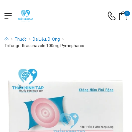
0
Thuốc
Da Liễu, Dị Ứng
Trifungi - Itraconazole 100mg Pymepharco