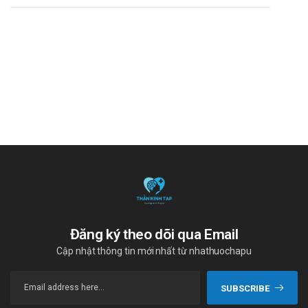
hóa cần thiết để củng cố hệ miễn dịch.
Ngoài ra, việc tăng cường tiêu thụ các thực phẩm chứa
probiotic, như sữa chua và thực phẩm lên men, có thể giúp
cân bằng hệ vi sinh đường ruột, từ đó hỗ trợ quá trình
phục hồi. Hạn chế các thực phẩm chứa đường và
carbohydrate tinh chế cũng rất quan trọng, vì chúng có thể
tạo điều kiện thuận lợi cho nấm phát triển.
Người bệnh nên uống đủ nước để duy trì độ ẩm cho cơ
thể và hỗ trợ quá trình thanh lọc độc tố. Cuối cùng, việc
hạn chế tiêu thụ rượu và caffein cũng giúp cải thiện tình
trạng sức khỏe tổng thể. Nhìn chung, một chế độ ăn uống
cân bằng và khoa học sẽ góp phần quan trọng trong quá
trình điều trị nhiễm nấm, giúp cơ thể nhanh chóng phục hồi
và giảm thiểu nguy cơ tái phát.
Đăng ký theo dõi qua Email
Cập nhật thông tin mới nhất từ nhathuochapu
SUBSCRIBE