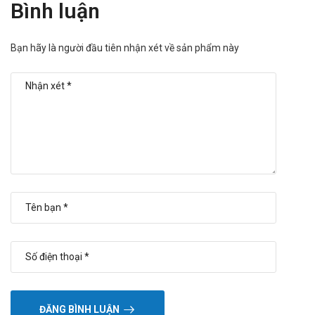
Bình luận
Do đó, việc sử dụng đồng thời các thuốc này với Trifungi là
điều không được khuyến nghị.
Ngoài ra, khi Trifungi được sử dụng cùng với warfarin, nó
Bạn hãy là người đầu tiên nhận xét về sản phẩm này
có thể làm tăng hiệu lực của thuốc chống đông này, dẫn
đến nguy cơ chảy máu cao hơn. Việc kết hợp với thuốc
chẹn calci cũng có thể gây ra tình trạng phù và ù tai.
Ngược lại, các thuốc
như rifampicin, isoniazid, phenobarbital, và phenytoin có
thể làm giảm tác dụng của Trifungi, vì vậy cần xem xét lựa
chọn các thuốc kháng nấm khác khi bệnh nhân đang dùng
những loại thuốc này.
Đối với thuốc chống đái tháo đường, việc sử dụng Trifungi
có thể dẫn đến tình trạng hạ đường huyết nghiêm trọng.
Cuối cùng, các thuốc kháng acid và chất kháng H2 khi sử
dụng chung với Trifungi có thể làm mất đi hiệu quả kháng
nấm của thuốc. Do đó, người dùng nên thận trọng và tham
khảo ý kiến bác sĩ trước khi phối hợp Trifungi với bất kỳ
loại thuốc nào khác.
ĐĂNG BÌNH LUẬN