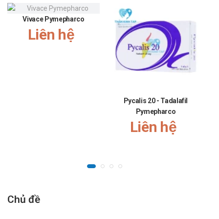
sử dụng mỗi ngày một lần, mỗi lần sử dụng 2 viên
thuốc.
Vivace Pymepharco
Nhiễm Candida ở miệng – họng: mỗi lần uống 1 viên,
Liên hệ
ngày sử dụng 1 lần. Còn nếu như bị bệnh AIDS, người
phải cấy ghép cơ quan hoặc những người bị giảm bạch
cầu trung tính thì khuyến cáo mỗi ngày dùng 2 viên,
uống 1 lần/ngày, sử dụng thuốc trong 15 ngày.
Tương tác
Pycalis 20 - Tadalafil
Trifungi là một loại thuốc kháng nấm hiệu quả, nhưng việc
Pymepharco
sử dụng nó cùng với các loại thuốc khác cần được cân
Liên hệ
nhắc kỹ lưỡng do có thể xảy ra nhiều tương tác nghiêm
trọng. Một trong những vấn đề chính là các thuốc được
chuyển hóa bởi hệ thống enzym cytochrome P450 3A, có
thể làm tăng nồng độ thuốc trong huyết tương và kéo dài
thời gian điều trị, dẫn đến nguy cơ xuất hiện tác dụng phụ.
Cụ thể, khi kết hợp Trifungi với terfenadin, astemizol,
Chủ đề
hoặc cisaprid, bệnh nhân có thể gặp phải tình trạng rối
loạn nhịp tim nghiêm trọng, thậm chí có thể gây tử vong.