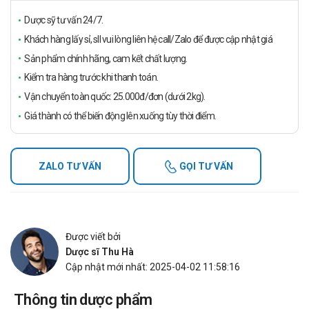
Dược sỹ tư vấn 24/7.
Khách hàng lấy sỉ, sll vui lòng liên hệ call/Zalo để được cập nhật giá
Sản phẩm chính hãng, cam kết chất lượng.
Kiểm tra hàng trước khi thanh toán.
Vận chuyển toàn quốc: 25.000đ/đơn (dưới 2kg).
Giá thành có thể biến động lên xuống tùy thời điểm.
ZALO TƯ VẤN
GỌI TƯ VẤN
Được viết bởi
Dược sĩ Thu Hà
Cập nhật mới nhất: 2025-04-02 11:58:16
Thông tin dược phẩm