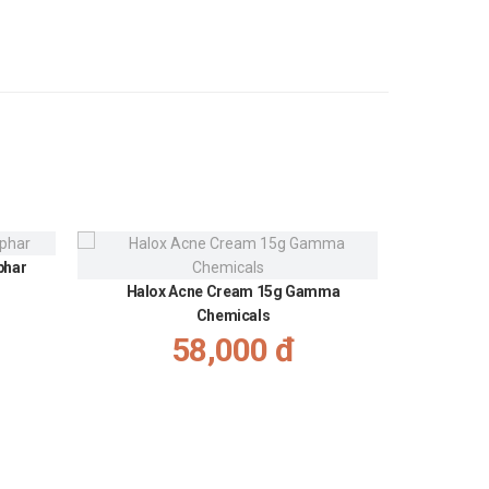
phar
Gel giảm
Halox Acne Cream 15g Gamma
Chemicals
58,000 đ