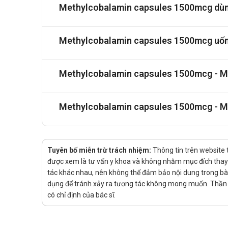
Một số sản phẩm khác có thể được sử dụng thay 
Methylcobalamin capsules 1500mcg dùng
sử dụng trong điều trị các bệnh lý thần kinh và t
vitamin B12 với liều lượng nhỏ hơn. Việc lựa chọn 
Lời khuyên về dinh dưỡng
Methylcobalamin capsules 1500mcg uốn
Để hỗ trợ hiệu quả của Methylcobalamin capsules 15
sung vitamin B12 từ các nguồn thực phẩm chức năn
Methylcobalamin capsules 1500mcg - Me
vitamin B12. Duy trì chế độ ăn cân bằng, giàu chất 
Methylcobalamin capsules 1500mcg - Me
Tuyên bố miễn trừ trách nhiệm:
Thông tin trên website 
được xem là tư vấn y khoa và không nhằm mục đích thay t
tác khác nhau, nên không thể đảm bảo nội dung trong bài v
dụng để tránh xảy ra tương tác không mong muốn. Thần K
có chỉ định của bác sĩ.