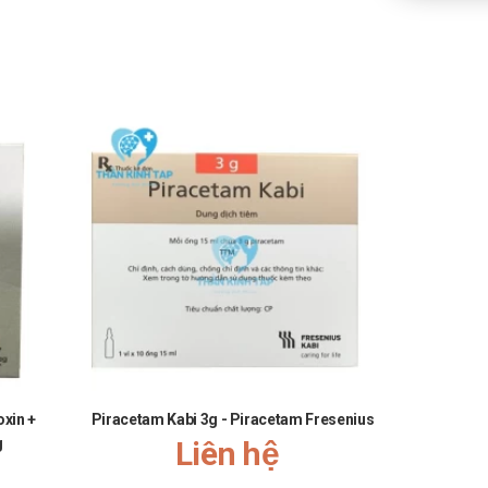
xin +
Piracetam Kabi 3g - Piracetam Fresenius
Synacthène
g
Liên hệ