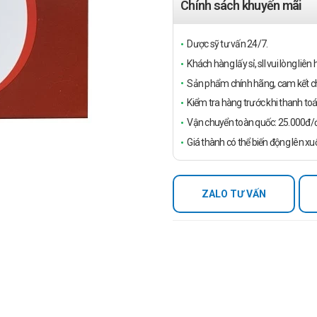
Chính sách khuyến mãi
Dược sỹ tư vấn 24/7.
Khách hàng lấy sỉ, sll vui lòng liê
Sản phẩm chính hãng, cam kết ch
Kiểm tra hàng trước khi thanh toá
Vận chuyển toàn quốc: 25.000đ/đ
Giá thành có thể biến động lên xu
ZALO TƯ VẤN