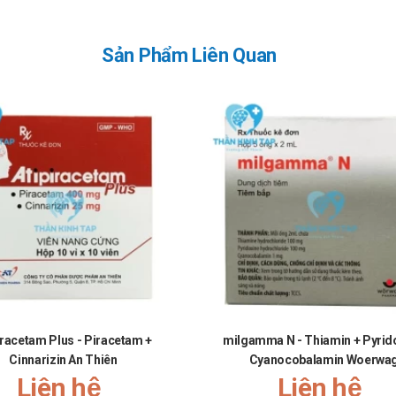
Sản Phẩm Liên Quan
iracetam Plus - Piracetam +
milgamma N - Thiamin + Pyrido
Cinnarizin An Thiên
Cyanocobalamin Woerwa
Liên hệ
Liên hệ