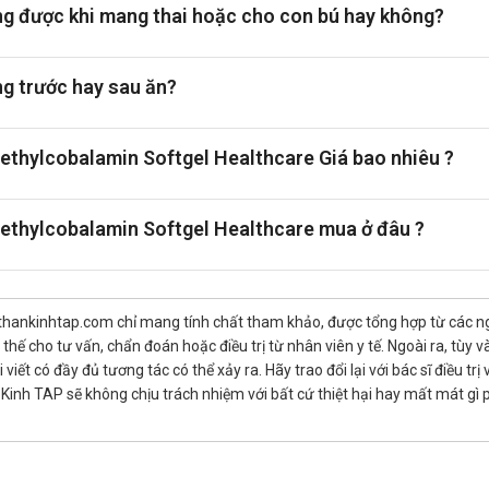
thế, bao gồm
Bazato
,
Sobelin
và
Golvaska 500mcg
. Bazato và Sobel
 được khi mang thai hoặc cho con bú hay không?
hiếu máu do thiếu vitamin B12. Golvaska 500mcg chứa hàm lượng thấp
sản phẩm thay thế nên dựa trên tình trạng sức khỏe cụ thể và hướng d
g trước hay sau ăn?
00mcg, nên bổ sung các thực phẩm giàu vitamin B12 như thịt, cá, tr
g hoặc thực phẩm tăng cường. Hạn chế tiêu thụ rượu và thuốc lá, v
thylcobalamin Softgel Healthcare Giá bao nhiêu ?
xơ và vitamin để hỗ trợ sức khỏe tổng quát và chức năng thần kinh.
thylcobalamin Softgel Healthcare mua ở đâu ?
thankinhtap.com chỉ mang tính chất tham khảo, được tổng hợp từ các nguồ
hế cho tư vấn, chẩn đoán hoặc điều trị từ nhân viên y tế. Ngoài ra, tùy
iết có đầy đủ tương tác có thể xảy ra. Hãy trao đổi lại với bác sĩ điều t
inh TAP sẽ không chịu trách nhiệm với bất cứ thiệt hại hay mất mát gì