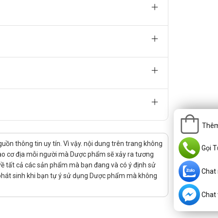
in chứa methylcobalamin với hàm lượng tương tự, được
 hơn, phù hợp cho những trường hợp cần bổ sung
ẫn của bác sĩ.
ứng và sữa. Đối với người ăn chay, cần xem xét bổ
ì chúng có thể ảnh hưởng đến hấp thu và chuyển hóa
Thêm
n thông tin uy tín. Vì vậy. nội dung trên trang không
Gọi T
 vào cơ địa mỗi người mà Dược phẩm sẽ xảy ra tương
rị về tất cả các sản phẩm mà bạn đang và có ý định sử
Chat
 phát sinh khi bạn tự ý sử dụng Dược phẩm mà không
Chat v