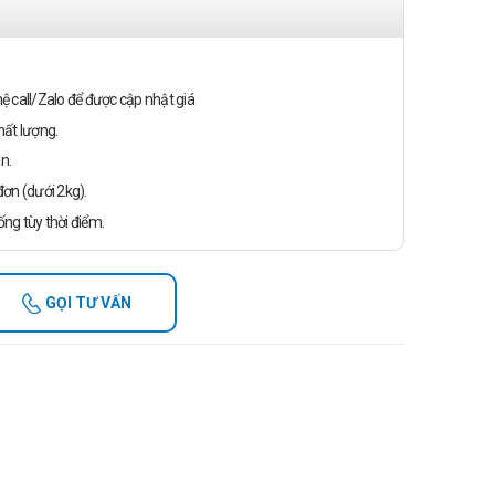
n hệ call/Zalo để được cập nhật giá
ất lượng.
n.
ơn (dưới 2kg).
ống tùy thời điểm.
GỌI TƯ VẤN