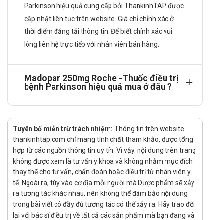
Parkinson hiệu quả cung cấp bởi ThankinhTAP được
vậy chỉ nên coi là những chỉ dẫn chung.
cập nhật liên tục trên website. Giá chỉ chỉnh xác ở
Điều trị khởi đầu:
thời điểm đăng tải thông tin. Để biết chính xác vui
Trong các giai đoạn đầu của bệnh Parkinson nên
lòng liên hệ trực tiếp với nhân viên bán hàng.
bắt đầu điều trị với một viên nang Madopar ‘62,5’
hoặc 1/2 viên nén Madopar ‘125’, ba hoặc bốn lần
mỗi ngày. Ngay sau khi thấy có sự dung nạp tốt với
Madopar 250mg Roche -Thuốc điều trị
phác đồ điều trị khởi đầu, liều dùng nên được tăng
bệnh Parkinson hiệu quả mua ở đâu ?
dần từ từ theo đáp ứng của bệnh nhân. Tác dụng tối
ưu thường đạt được khi liều hàng ngày của
Madopar tương ứng với 300 - 800mg levodopa + 75
Tuyên bố miễn trừ trách nhiệm:
Thông tin trên website
- 200mg benserazide được chia làm 3 lần hoặc
thankinhtap.com chỉ mang tính chất tham khảo, được tổng
hơn. Cần khoảng thời gian từ 4 đến 6 tuần để đạt
hợp từ các nguồn thông tin uy tín. Vì vậy. nội dung trên trang
được hiệu quả tối ưu. Nếu thấy cần phải tăng liều
không được xem là tư vấn y khoa và không nhằm mục đích
dùng hàng ngày thêm nữa, nên tăng theo từng
thay thế cho tư vấn, chẩn đoán hoặc điều trị từ nhân viên y
tháng.
tế. Ngoài ra, tùy vào cơ địa mỗi người mà Dược phẩm sẽ xảy
Điều trị duy trì:
ra tương tác khác nhau, nên không thể đảm bảo nội dung
trong bài viết có đầy đủ tương tác có thể xảy ra. Hãy trao đổi
Liều duy trì trung bình là một viên nang hoặc viên
lại với bác sĩ điều trị về tất cả các sản phẩm mà bạn đang và
nén Madopar ‘125', dùng 3 đến 6 lần mỗi ngày. Số