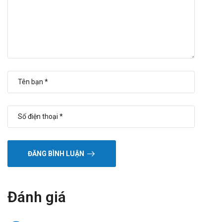
Madopar kèm với thức ăn nhẹ (ví dụ: bánh quy) hoặc
dịch lỏng hoặc bằng cách tăng liều từ từ.
Quên liều:
Nếu bạn quên một liều thuốc, hãy uống càng sớm càng
tốt. Tuy nhiên, nếu gần với liều kế tiếp, hãy bỏ qua liều
đã quên và uống liều kế tiếp vào thời điểm như kế
hoạch. Không uống gấp đôi liều đã quy định.
Quá liều:
Triệu chứng và dấu hiệu:
Các triệu chứng và dấu hiệu quá liều về bản chất
cũng tương tự như tác dụng phụ của Madopar ở liều
điều trị nhưng độ nặng thì trầm trọng hơn. Quá liều
ĐĂNG BÌNH LUẬN
có thể dẫn đến: tác dụng phụ trên tim mạch (ví dụ
loạn nhịp tim), rối loạn tâm thần (ví dụ: lẫn lộn, mất
ngủ), tác dụng trên đường tiêu hóa (ví dụ: buồn nôn,
Đánh giá
nôn ói) và những vận động ngoại ý bất thường.
Điều trị: