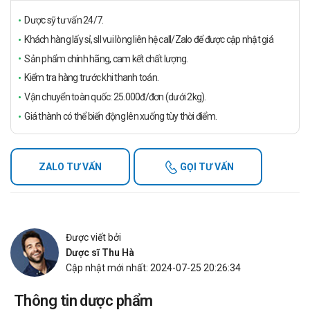
Dược sỹ tư vấn 24/7.
Khách hàng lấy sỉ, sll vui lòng liên hệ call/Zalo để được cập nhật giá
Sản phẩm chính hãng, cam kết chất lượng.
Kiểm tra hàng trước khi thanh toán.
Vận chuyển toàn quốc: 25.000đ/đơn (dưới 2kg).
Giá thành có thể biến động lên xuống tùy thời điểm.
ZALO TƯ VẤN
GỌI TƯ VẤN
Được viết bởi
Dược sĩ Thu Hà
Cập nhật mới nhất: 2024-07-25 20:26:34
Thông tin dược phẩm