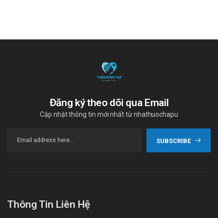
(trừ bệnh nhân đang lọc thận), các rối loạn tim mạch, bệnh
tâm thần với biểu hiện loạn thần, hoặc glô-côm góc đóng.
Madopar không được dùng cho những bệnh nhân dưới 25 tuổi
(vì sự phát triển của hệ xương phải được hoàn tất).
Madopar không được dùng cho phụ nữ có thai hoặc những
phụ nữ có khả năng mang thai nhưng không áp dụng các biện
pháp tránh thai đầy đủ. Phải ngừng thuốc ngay nếu mang thai
trong thời gian dùng Madopar (theo hướng dẫn của bác sĩ cho
Đăng ký theo dõi qua Email
toa).
Cập nhật thông tin mới nhất từ nhathuochapu
Tác dụng phụ của thuốc Madopar 250mg
SUBSCRIBE
Rối loạn huyết học:
Thiếu máu tán huyết, giảm bạch cầu và tiểu cầu thoáng
qua đã được báo cáo trong một vài trường hợp hiếm.
Do đó, trong bất kỳ trường hợp nào điều trị dài hạn với
các chế phẩm có levodopa, nên theo dõi công thức
máu, chức năng gan, thận định kỳ.
Thông Tin Liên Hệ
Rối loạn chuyển hóa và dinh dưỡng: