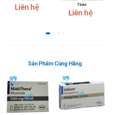
trì hoãn thời gian ‘bật’ hoặc kéo dài thời gian ‘tắt’.
Liên hệ
Thiên
Với các bệnh nhân đã biết có sự dao động lớn về
Liên hệ
tác dụng điều trị của thuốc trong ngày điều trị (hiện
tượng bật - tắt), thì nên dùng thuốc làm nhiều lần
với các liều nhỏ hơn, hoặc nên dùng dạng Madopar
HBS. Khi chuyển từ Madopar thông thường sang
dùng dạng Madopar HBS nên thực hiện từ ngày này
sang ngày kế bắt đầu với liều dùng vào buổi sáng.
Liều dùng và số lần dùng trong ngày nên bắt đầu
giống như liều của Madopar thông thường.
Sản Phẩm Cùng Hãng
Sau hai đến ba ngày, liều dùng phải được tăng dần
thêm khoảng 50%. Các bệnh nhân phải được thông
báo rằng tình trạng bệnh của họ có thể bị ảnh
hưởng trong một thời gian.
Do đặc tính dược học của Madopar HBS, thời gian
thuốc có tác dụng bị trì hoãn. Hiệu quả lâm sàng có
thể đạt được nhanh hơn bằng cách dùng Madopar
HBS chung với Madopar thông thường hoặc