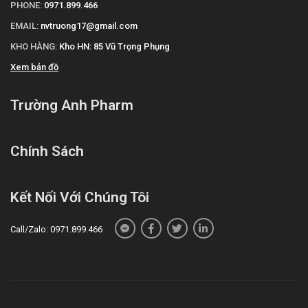
PHONE:
0971.899.466
Đã có báo cáo về tình trạng chán ăn.
EMAIL:
nvtruong17@gmail.com
Rối loạn tâm thần:
KHO HÀNG:
Kho HN: 85 Vũ Trọng Phụng
Trầm cảm là một triệu chứng trong bệnh cảnh lâm sàng
Xem bản đồ
chung của bệnh nhân Parkinson và cũng có thể xảy ra ở
bệnh nhân đang điều trị với Madopar.
Trường Anh Pharm
Hồi hộp, lo lắng, mất ngủ, ảo giác, hoang tưởng và rối loạn
tạm thời khả năng định hướng có thể xuất hiện ở những
Chính Sách
bệnh nhân già và bệnh nhân đã có tiền sử bị như vậy.
Rối loạn hệ thần kinh:
Kết Nối Với Chúng Tôi
Đã có báo cáo các trường hợp đơn lẻ mất vị giác hoặc rối
loạn vị giác.
Call/Zalo: 0971.899.466
Vào những giai đoạn sau của điều trị, có thể xuất hiện các
động tác vận động tự phát (như dạng múa giật hoặc múa
vờn). Những biểu hiện này thường mất đi hoặc dung nạp được
khi giảm liều. Trong quá trình điều trị dài ngày, cũng phải tính