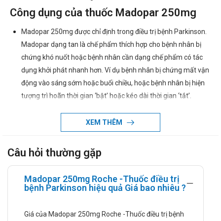
Công dụng của thuốc Madopar 250mg
Madopar 250mg được chỉ định trong điều trị bệnh Parkinson.
Madopar dạng tan là chế phẩm thích hợp cho bệnh nhân bị
chứng khó nuốt hoặc bệnh nhân cần dạng chế phẩm có tác
dụng khởi phát nhanh hơn. Ví dụ bệnh nhân bị chứng mất vận
động vào sáng sớm hoặc buổi chiều, hoặc bệnh nhân bị hiện
tượng trì hoãn thời gian ‘bật’ hoặc kéo dài thời gian ‘tắt’.
Madopar HBS được chỉ định dùng cho các bệnh nhân có mọi
XEM THÊM
dạng đáp ứng dao động (ví dụ bị rối loạn vận động ở liều đỉnh
hoặc xấu đi ở cuối liều hay bất động vào ban đêm.
Câu hỏi thường gặp
Hướng dẫn sử dụng
Liều dùng của thuốc Madopar 250mg:
Madopar 250mg Roche -Thuốc điều trị
Điều trị bằng Madopar nên được dùng tăng dần từ từ,
bệnh Parkinson hiệu quả Giá bao nhiêu ?
hơn nữa, liều dùng nên được đánh giá xác định cho
từng người bệnh và điều chỉnh để đạt được liều cho
Giá của Madopar 250mg Roche -Thuốc điều trị bệnh
hiệu quả tối ưu. Những hướng dẫn liều dùng sau đây do