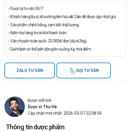
Dược sỹ tư vấn 24/7.
Khách hàng lấy sỉ, sll vui lòng liên hệ call/Zalo để được cập nhật giá
Sản phẩm chính hãng, cam kết chất lượng.
Kiểm tra hàng trước khi thanh toán.
Vận chuyển toàn quốc: 25.000đ/đơn (dưới 2kg).
Giá thành có thể biến động lên xuống tùy thời điểm.
ZALO TƯ VẤN
GỌI TƯ VẤN
Được viết bởi
Dược sĩ Thu Hà
Cập nhật mới nhất: 2026-03-07 22:08:56
Thông tin dược phẩm