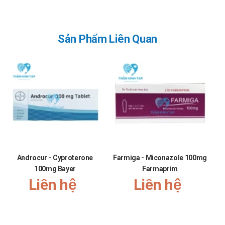
tác dụng phụ. Tuy nhiên, chưa ghi nhận tác dụng phụ nghiêm
trọng nào sau khi dùng quá liều thuốc Lyginal. Trong trường
hợp quá liều, nên tiến hành rửa âm đạo để loại bỏ phần thuốc
Sản Phẩm Liên Quan
còn lại.
Sử dụng liều hàng ngày cao hơn hoặc tăng thời gian điều trị
không được khuyến cáo do có thể làm tăng nguy cơ loét âm
đạo.
Phụ nữ cho con bú: Dequalinium có thể dùng trong khi cho
con bú. Chưa có dữ liệu về sự bài tiết Dequalinium chloride
vào sữa mẹ. Dựa trên các dữ liệu về sự hấp thu và thời gian
điều trị chỉ có 6 ngày, các tác dụng phụ trên thai nhi hoặc trẻ
sơ sinh hầu như sẽ không xảy ra.
Androcur - Cyproterone
Farmiga - Miconazole 100mg
Phụ nữ có thai: Thuốc Lyginal có thể dùng trong khi có thai.
100mg Bayer
Farmaprim
Liên hệ
Liên hệ
Tuy nhiên, cũng như với các thuốc khác, chỉ sử dụng khi thật
sự cần thiết và nên thận trọng khi kê đơn cho phụ nữ có thai
trong ba tháng đầu.
Nhà sản xuất