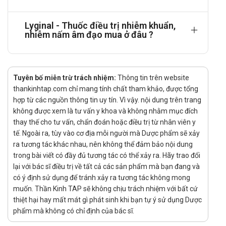
Những thiếu nữ chưa đạt được sự trưởng thành về sinh dục.
Lyginal - Thuốc điều trị nhiễm khuẩn,
Bệnh nhân bị mẫn cảm với các thành phần thuốc.
nhiễm nấm âm đạo mua ở đâu ?
Tác dụng phụ của thuốc Lyginal
Những phản ứng kích ứng tại chỗ như tổn thương bề mặt gây
chảy máu âm đạo đã được báo cáo trong những trường hợp
Tuyên bố miễn trừ trách nhiệm:
Thông tin trên website
riêng lẻ. Đối với những trường hợp này, bề mặt âm đạo đã bị
thankinhtap.com chỉ mang tính chất tham khảo, được tổng
hợp từ các nguồn thông tin uy tín. Vì vậy. nội dung trên trang
tổn thương trước đó có thể là do hậu quả của sự thiếu hụt
không được xem là tư vấn y khoa và không nhằm mục đích
estrogen hoặc do tình trạng viêm nhiễm. Khi gặp phải dấu
thay thế cho tư vấn, chẩn đoán hoặc điều trị từ nhân viên y
hiệu này, bệnh nhân phải ngừng Lyginal và đến cơ sở y tế để
tế. Ngoài ra, tùy vào cơ địa mỗi người mà Dược phẩm sẽ xảy
điều trị.
ra tương tác khác nhau, nên không thể đảm bảo nội dung
Cảnh báo khi sử dụng
trong bài viết có đầy đủ tương tác có thể xảy ra. Hãy trao đổi
lại với bác sĩ điều trị về tất cả các sản phẩm mà bạn đang và
Bệnh nhân không nên sử dụng vòi tắm âm đạo hoặc rửa âm
có ý định sử dụng để tránh xảy ra tương tác không mong
đạo trong khi điều trị.
muốn. Thần Kinh TAP sẽ không chịu trách nhiệm với bất cứ
thiệt hại hay mất mát gì phát sinh khi bạn tự ý sử dụng Dược
Quá liều: Trường hợp dùng nhiều hơn 1 viên đặt âm đạo sẽ
phẩm mà không có chỉ định của bác sĩ.
không làm tăng hiệu quả của thuốc, ngược lại sẽ làm gia tăng