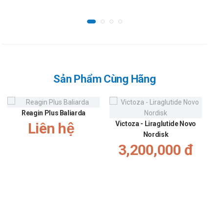
Tên: Công ty cổ phần dược VTYT Hà Nam.
Xuất xứ: Việt Nam
Nguồn: dichvucong.dav.gov.vn.
Sản Phẩm Cùng Hãng
Reagin Plus Baliarda
Liên hệ
Victoza - Liraglutide Novo
Nordisk
3,200,000 đ