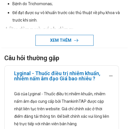
Bệnh do Trichomonas;
Để đạt được sự vô khuẩn trước các thủ thuật về phụ khoa và
trước khi sinh.
Liều dùng và cách dùng:
XEM THÊM
Liều dùng:
Liều thông thường là 1 viên đặt âm đạo/ ngày, trong 6
Câu hỏi thường gặp
ngày. Việc điều trị có thể ngừng khi đang có kinh nguyệt và
sau đó tiếp tục trở lại. Bệnh nhân nên điều trị đủ liệu trình
ngay cả khi không còn các triệu chứng khó chịu nữa
Lyginal - Thuốc điều trị nhiễm khuẩn,
nhiễm nấm âm đạo Giá bao nhiêu ?
(ngứa, tiết dịch, mùi khó chịu) vì điều trị không đủ ngày có
thể dẫn đến tái phát.
Giá của Lyginal - Thuốc điều trị nhiễm khuẩn, nhiễm
Cách dùng: Thuốc dùng đường đặt âm đạo .
nấm âm đạo cung cấp bởi ThankinhTAP được cập
Chống chỉ định
nhật liên tục trên website. Giá chỉ chỉnh xác ở thời
Thuốc Lyginal chống chỉ định dùng trong trường hợp sau:
điểm đăng tải thông tin. Để biết chính xác vui lòng liên
hệ trực tiếp với nhân viên bán hàng.
Bệnh nhân loét biểu mô âm đạo và từng phần âm đạo.