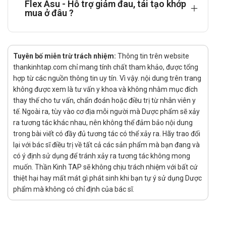
Flex Asu - Hỗ trợ giảm đau, tái tạo khớp
mua ở đâu ?
Cảnh báo khi sử dụng
Flex Asu không phải là thuốc và không có tác dụng thay thế
thuốc chữa bệnh.
Tuyên bố miễn trừ trách nhiệm:
Thông tin trên website
Không dùng cho người mẫn cảm với bất kỳ thành phần nào
thankinhtap.com chỉ mang tính chất tham khảo, được tổng
của sản phẩm.
hợp từ các nguồn thông tin uy tín. Vì vậy. nội dung trên trang
không được xem là tư vấn y khoa và không nhằm mục đích
Nhà sản xuất
thay thế cho tư vấn, chẩn đoán hoặc điều trị từ nhân viên y
tế. Ngoài ra, tùy vào cơ địa mỗi người mà Dược phẩm sẽ xảy
Tên: AVA Pharmaceutical Company.
ra tương tác khác nhau, nên không thể đảm bảo nội dung
Xuất xứ: Mỹ
trong bài viết có đầy đủ tương tác có thể xảy ra. Hãy trao đổi
Số đăng ký
lại với bác sĩ điều trị về tất cả các sản phẩm mà bạn đang và
có ý định sử dụng để tránh xảy ra tương tác không mong
muốn. Thần Kinh TAP sẽ không chịu trách nhiệm với bất cứ
thiệt hại hay mất mát gì phát sinh khi bạn tự ý sử dụng Dược
Nguồn: https://nghidinh15.vfa.gov.vn/
phẩm mà không có chỉ định của bác sĩ.