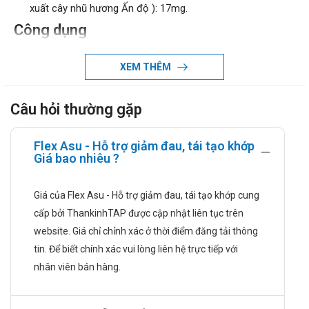
xuất cây nhũ hương Ấn độ ): 17mg.
Công dụng
Giúp giảm đau khớp.
XEM THÊM
Ngăn chặn quá trình hủy sụn khớp, tăng cường nuôi dưỡng
và tái tạo mô sụn mới.
Tăng số lượng và chất lượng dịch nhớt trong ổ khớp.
Câu hỏi thường gặp
Tăng sự liên kết giữa gân, cơ, dây chằng và sụn khớp, giúp
khớp vận động dễ dàng.
Flex Asu - Hỗ trợ giảm đau, tái tạo khớp
Giá bao nhiêu ?
Đối tượng sử dụng
Đối tượng được chỉ định.
Giá của Flex Asu - Hỗ trợ giảm đau, tái tạo khớp cung
Liều dùng và cách dùng
cấp bởi ThankinhTAP được cập nhật liên tục trên
website. Giá chỉ chỉnh xác ở thời điểm đăng tải thông
Liều dùng:
tin. Để biết chính xác vui lòng liên hệ trực tiếp với
Liều tấn công: Ngày uống 3 lần, mỗi lần 1 viên với nước
nhân viên bán hàng.
hoặc theo sự chỉ dẫn của nhân viên y tế.
Liều duy trì: Ngày uống 2 lần, mỗi lần 1 viên.
Cách dùng: Sản phẩm dùng đường uống.