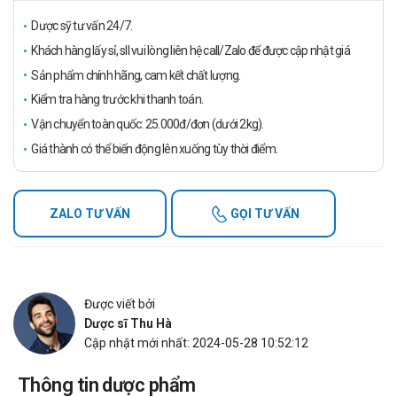
Dược sỹ tư vấn 24/7.
Khách hàng lấy sỉ, sll vui lòng liên hệ call/Zalo để được cập nhật giá
Sản phẩm chính hãng, cam kết chất lượng.
Kiểm tra hàng trước khi thanh toán.
Vận chuyển toàn quốc: 25.000đ/đơn (dưới 2kg).
Giá thành có thể biến động lên xuống tùy thời điểm.
ZALO TƯ VẤN
GỌI TƯ VẤN
Được viết bởi
Dược sĩ Thu Hà
Cập nhật mới nhất: 2024-05-28 10:52:12
Thông tin dược phẩm