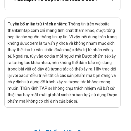
Không được dùng nifedipin trong các trường hợp bao
gồm: hẹp động mạch chủ (hẹp động mạch ở mức độ
cao), trụy tim mạch, nhồi máu cơ tim cấp (trong vòng 4
tuần đầu), đau thắt ngực không ổn định, suy tim mất bù,
Tuyên bố miễn trừ trách nhiệm:
Thông tin trên website
bệnh nhân có huyết áp quá thấp (hạ huyết áp nặng với
thankinhtap.com chỉ mang tính chất tham khảo, được tổng
huyết áp tâm thu < 90 mmHg).
hợp từ các nguồn thông tin uy tín. Vì vậy. nội dung trên trang
Bệnh nhân bị mẫn cảm với các thành phần thuốc.
không được xem là tư vấn y khoa và không nhằm mục đích
thay thế cho tư vấn, chẩn đoán hoặc điều trị từ nhân viên y
Tác dụng phụ của thuốc Fascapin 10
tế. Ngoài ra, tùy vào cơ địa mỗi người mà Dược phẩm sẽ xảy
dopharma
ra tương tác khác nhau, nên không thể đảm bảo nội dung
trong bài viết có đầy đủ tương tác có thể xảy ra. Hãy trao đổi
Tác dụng phụ thường gặp: chóng mặt, đau đầu, mệt mỏi,
lại với bác sĩ điều trị về tất cả các sản phẩm mà bạn đang và
mặt đỏ bừng, tim đập nhanh, buồn nôn, nôn, táo bón, tiêu
có ý định sử dụng để tránh xảy ra tương tác không mong
chảy,...
muốn. Thần Kinh TAP sẽ không chịu trách nhiệm với bất cứ
Tác dụng phụ ít gặp: phát ban, mẩn ngứa, mày đay, huyết
thiệt hại hay mất mát gì phát sinh khi bạn tự ý sử dụng Dược
áp hạ quá mức,...
phẩm mà không có chỉ định của bác sĩ.
Tác dụng phụ hiếm gặp: dị ứng thuốc, giảm bạch cầu hạt,
viêm da nhạy cảm với ảnh sáng, enzyme gan tăng, khó
thở, lú lẫn, rối loạn giấc ngủ, dị cảm,...
Cảnh báo khi sử dụng