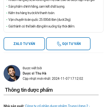
Sản phẩm chính hãng, cam kết chất lượng.
Kiểm tra hàng trước khi thanh toán.
Vận chuyển toàn quốc: 25.000đ/đơn (dưới 2kg).
Giá thành có thể biến động lên xuống tùy thời điểm.
ZALO TƯ VẤN
GỌI TƯ VẤN
Được viết bởi
Dược sĩ Thu Hà
Cập nhật mới nhất: 2024-11-07 17:12:02
Thông tin dược phẩm
Nhà sản xuất:
Công ty cổ phần dược phẩm Trung Ương 2 -