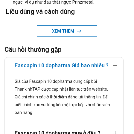
ngực, ví dụ như đau thắt ngực Prinzmetal.
Liều dùng và cách dùng
Liều dùng:
Đau thắt ngực: Uống 10mg/lần (½ viên) x 3 lần/ngày.
XEM THÊM
Trong đau thắt ngực Prinzmetal: Uống 10mg/lần (½
viên) x 4 lần/ngày trong đó một lần vào lúc chuẩn bị đi
Câu hỏi thường gặp
ngủ.
Cao huyết áp: Uống 10mg/lần (½ viên) x 1-2 lần/ngày.
Fascapin 10 dopharma Giá bao nhiêu ?
Điều trị triệu chứng hiện tượng Raynaud: dự phòng
uống 10mg/lần (½ viên) x 3 lần/ngày.
Giá của Fascapin 10 dopharma cung cấp bởi
Không dùng thuốc quá 60mg/ngày (3 viên).
ThankinhTAP được cập nhật liên tục trên website.
Cách dùng: Thuốc dùng đường uống.
Giá chỉ chỉnh xác ở thời điểm đăng tải thông tin. Để
Chống chỉ định
biết chính xác vui lòng liên hệ trực tiếp với nhân viên
Thuốc Fascapin 10 dopharma chống chỉ định dùng trong trường
bán hàng.
hợp sau:
Bệnh nhân bị rối loạn chuyển hóa porphyrin.
Fascapin 10 dopharma mua ở đâu ?