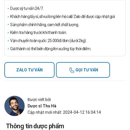
Dược sỹ tư vấn 24/7.
Khách hàng lấy sỉ, sll vui lòng liên hệ call/Zalo để được cập nhật giá
Sản phẩm chính hãng, cam kết chất lượng.
Kiểm tra hàng trước khi thanh toán.
Vận chuyển toàn quốc: 25.000đ/đơn (dưới 2kg).
Giá thành có thể biến động lên xuống tùy thời điểm.
ZALO TƯ VẤN
GỌI TƯ VẤN
Được viết bởi
Dược sĩ Thu Hà
Cập nhật mới nhất: 2024-04-12 16:04:14
Thông tin dược phẩm