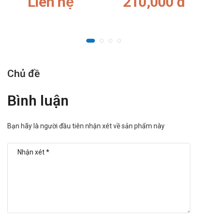
Liên hệ
210,000 đ
Bệnh nhân ghép thận:
Chưa có kinh nghiệm liên quan đến việc sử dụng perindopr
Tăng huyết áp do mạch máu thận:
Tăng huyết áp do mạch máu thận phải điều trị bằng cách 
Khi ấy phải bắt đầu điều trị một cách thận trọng và theo d
Trẻ em:
Chủ đề
Vì không có nghiên cứu trên trẻ em, nên trong tình trạng h
Người cao tuổi:
Bình luận
Nên bắt đầu điều trị với liều 2,5 mg/ ngày/ 1 lần và phải đá
Can thiệp phẫu thuật:
Trong trường hợp gây mê đại phẫu hoặc dẫn mê bằng thuốc 
Bạn hãy là người đầu tiên nhận xét về sản phẩm này
Suy tim sung huyết:
Trên người bệnh suy tim sung huyết từ nhẹ đến vừa, không
Bệnh nhân tiểu đường:
Ở những bệnh nhân tiểu đường được điều trị với các thuốc
Bệnh tim thiếu máu cục bộ mạn tính (đau thắt ngực ổn địn
Nếu có một đợt diễn biến cấp trong tháng đầu điều trị bằn
Tương tác