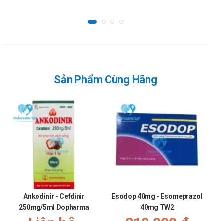
các thử nghiệm lâm sàng và quan sát với Perindopril là
chóng mặt, nhức đầu, dị cảm, rối loạn thị giác, ủ tai, hạ
huyết áp, ho, khó thở, đau bụng, táo
bón, tiêu chảy, khó tiêu, buồn nôn, nôn, ngựa, phát ban,
đau cơ, và suy nhược.
Cảnh báo khi sử dụng
Sản Phẩm Cùng Hãng
Trường hợp suy tim, mất muối nước nguy cơ tụt huyết áp và
Do vậy khi chọn hệ này bằng thuốc ức chế enzym chuyển có t
Trong tăng huyết áp đã điều trị lợi tiểu từ trước, cần phải:
Ngừng thuốc lợi tiểu ít nhất 3 ngày trước khi bắt đầu dùng 
Trong tăng huyết áp động mạch thận, nên bắt đầu điều trị vớ
Nên đánh giá creatinin huyết tương trước khi bắt đầu điều t
Trong suy tim sung huyết đã điều trị với thuốc lợi tiểu, nếu
Trên những nhóm người có nguy cơ, đặc biệt là người suy 
Bệnh nhân thẩm phân màu:
Ankodinir - Cefdinir
Esodop 40mg - Esomeprazol
Phản ứng phản vệ đã được báo cáo ở những bệnh nhân tron
250mg/5ml Dopharma
40mg TW2
Suy thận:
Cần chỉnh liều Perindopril theo mức độ suy thận. Trên nhữ