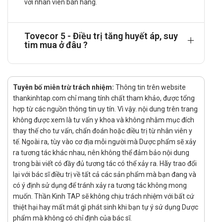
với nhân viên bán hàng.
uống trước khi ngủ.
Nếu bệnh nhân đang dùng thuốc lợi tiểu, Tovecor 5 có
thể được đưa ra liều 1/2 viên 1 ngày.
Tovecor 5 - Điều trị tăng huyết áp, suy
tim mua ở đâu ?
Liều khởi đầu: 1/2 viên một lần mỗi ngày cũng có thể
được sử dụng ở người già.
Liều Tovecor 5 có thể tăng theo để đáp ứng tối đa là
10 mg mỗi ngày.
Tuyên bố miễn trừ trách nhiệm:
Thông tin trên website
Tăng huyết áp trong suy tim: Liều khởi đầu 2,5 mg vào
thankinhtap.com chỉ mang tính chất tham khảo, được tổng
buổi sáng. Liều duy trì thông thường là 5 mg mỗi ngày.
hợp từ các nguồn thông tin uy tín. Vì vậy. nội dung trên trang
Bệnh nhân bị bệnh tim thiếu máu cục bộ Liều ban đầu
không được xem là tư vấn y khoa và không nhằm mục đích
là 5 mg một lần mỗi ngày trong 2 tuần, sau đó tăng liều
thay thế cho tư vấn, chẩn đoán hoặc điều trị từ nhân viên y
lên đến một liều duy trì 10 mg mỗi ngày một lần nếu
tế. Ngoài ra, tùy vào cơ địa mỗi người mà Dược phẩm sẽ xảy
dung nạp. Bệnh nhân cao tuổi nên được bắt đầu với
ra tương tác khác nhau, nên không thể đảm bảo nội dung
trong bài viết có đầy đủ tương tác có thể xảy ra. Hãy trao đổi
liều 2,5mg một lần mỗi ngày trong tuần đầu tiên.
lại với bác sĩ điều trị về tất cả các sản phẩm mà bạn đang và
Liều dùng nên được giảm ở bệnh nhân suy thận:
có ý định sử dụng để tránh xảy ra tương tác không mong
Thanh thải creatinin (CC) từ 30 đến 60 m/phút 2,5 mg,
muốn. Thần Kinh TAP sẽ không chịu trách nhiệm với bất cứ
CC từ 15 đến 30 ml / phút 2,5mg cách ngày
thiệt hại hay mất mát gì phát sinh khi bạn tự ý sử dụng Dược
CC dưới 15 ml/phút 2,5 mg vào những ngày lọc máu.
phẩm mà không có chỉ định của bác sĩ.