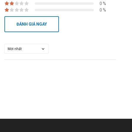
0 %
Vàng: Phản ứng Nitritoid (triệu chứng bao gồm đỏ bừng mặ
0 %
Lời khuyên an toàn
ĐÁNH GIÁ NGAY
Thai kỳ:
Thuốc qua được nhau thai. Không dùng thuốc trong
Khi đang dùng thuốc, nếu định mang thai hoặc mang 
Cho con bú:
Chưa biết thuốc có phân bố ở trong sữa hay không
Lái xe và vận hành máy móc:
Thuốc thường không ảnh hưởng đến sự tỉnh táo, như
Cách bảo quản
Bảo quản thuốc Tovecor 5 ở nơi khô ráo, nhiệt độ dưới 30
Nhà sản xuất
Tên: Công ty Cổ phần Dược phẩm Trung ương 2
Xuất xứ: Việt Nam