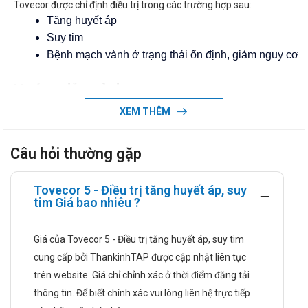
Tovecor được chỉ định điều trị trong các trường hợp sau:
Tăng huyết áp
Suy tim
Bệnh mạch vành ở trạng thái ổn định, giảm nguy cơ c
Hướng dẫn sử dụng
XEM THÊM
Liều dùng và cách dùng:
Câu hỏi thường gặp
Cách dùng
Tovecor 5mg dùng đường uống. Uống một lần mỗi ngày
Tovecor 5 - Điều trị tăng huyết áp, suy
vào buổi sáng trước khi ăn.
tim Giá bao nhiêu ?
Liều dùng
Giá của Tovecor 5 - Điều trị tăng huyết áp, suy tim
Trong điều trị tăng huyết áp:
cung cấp bởi ThankinhTAP được cập nhật liên tục
Liều khởi đầu: 1 viên, mỗi ngày một lần.
trên website. Giá chỉ chỉnh xác ở thời điểm đăng tải
Thuốc có thể gây hạ huyết áp mạnh đột ngột ở một số
thông tin. Để biết chính xác vui lòng liên hệ trực tiếp
bệnh nhân khi bắt đầu điều trị, do ở liều đầu tiên nên