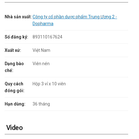
Nhà sản xuất:
Công ty cổ phần dược phẩm Trung Ương 2 -
Dopharma
Số đăng ký:
893110167624
Xuất xứ:
Việt Nam
Dạng bào
Viên nén
chế:
Quy cách
Hộp 3 vỉ x 10 viên
đóng gói:
Hạn dùng:
36 tháng
Video