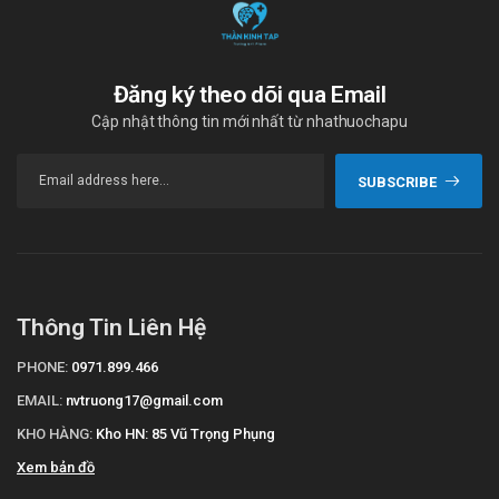
Để biết giá sỉ, lẻ thuốc Tovecor 5 (Hộp 3 Vỉ x 10 Viên) bạn có thể
liên hệ qua website:
ThanKinhTAP.com
hoặc liên hệ qua số điện
thoại hotline: Call/Zalo: 09017963288.
Nguồn: dichvucong.dav.gov.vn.
Đăng ký theo dõi qua Email
Cập nhật thông tin mới nhất từ nhathuochapu
SUBSCRIBE
Thông Tin Liên Hệ
PHONE:
0971.899.466
EMAIL:
nvtruong17@gmail.com
KHO HÀNG:
Kho HN: 85 Vũ Trọng Phụng
Xem bản đồ