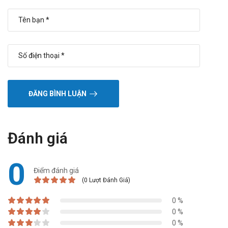
Lithi: tăng hồi phục ở nồng độ lithi huyết thanh và độc tín
NSAIDs (bao gồm acid acetylsalicylic ở liều cao): Khí c
Sự kết hợp nên được dùng thận trọng, đặc biệt là ở người
Thuốc chống tăng huyết áp khác, thuốc chống trầm cảm như
Corticosteroid, tetracosactic: Giảm tác dụng hạ huyết áp.
Sử dụng đồng thời với các thuốc làm tăng kali huyết thanh,
Thuốc lợi tiểu điều trị trước với thuốc lợi tiểu liều cao có 
ĐĂNG BÌNH LUẬN
Thuốc điều trị đái tháo đường insulin, sulphonamid hạ đ
Chất ức chế ACE khác dùng đồng thời thuốc với 1 chất ức
Aliskiren, khi sử dụng đồng thời trên bệnh nhân đái thá
Estramustin: Nguy cơ tăng tác dụng phụ như phù Angioneu
Đánh giá
Sự kết hợp của perindopril với các loại thuốc nói trên kh
Baclofen: Tăng hiệu quả hạ áp. Theo dõi huyết áp và thích 
0
Thuốc lợi tiểu hạ Kali: có thể gặp giảm huyết áp quá mức s
Điểm đánh giá
Thuốc lợi tiểu giữ kali (eplerenon, spironolacton): Với e
(0 Lượt Đánh Giá)
Trong điều trị lớp suy tim 1-4V (NYHA) với phần suất tông
Cần giám sát chặt chẽ nồng độ kali và creatinin huyết than
0 %
Nhóm Glipin (linagliptin, saxagliption, sitagliptin, villag
0 %
0 %
Các chất tương tự giao cảm, có thể làm giảm tác dụng h