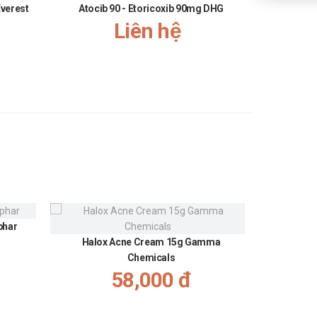
Everest
Atocib 90 - Etoricoxib 90mg DHG
Meloxic
Liên hệ
 đáp ứng của bệnh nhân, cần tuân theo chỉ định của bác sĩ.
phar
Gel giảm
Halox Acne Cream 15g Gamma
Chemicals
58,000 đ