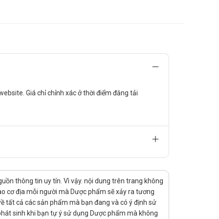
bsite. Giá chỉ chỉnh xác ở thời điểm đăng tải
uy cơ tăng calci huyết.
n thông tin uy tín. Vì vậy. nội dung trên trang không
calci, thuốc kháng acid, Cholestyramin.
 vào cơ địa mỗi người mà Dược phẩm sẽ xảy ra tương
rị về tất cả các sản phẩm mà bạn đang và có ý định sử
 phát sinh khi bạn tự ý sử dụng Dược phẩm mà không