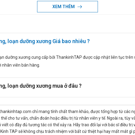
XEM THÊM
p sau:
eo như tăng calci huyết, có dấu hiệu ngộ độc vitamin D.
ng, loạn dưỡng xương Giá bao nhiêu ?
io
loạn dưỡng xương cung cấp bởi ThankinhTAP được cập nhật liên tục trên we
với nhân viên bán hàng.
ơng, loạn dưỡng xương mua ở đâu ?
nhịp tim.
ng nên dùng với các thuốc với thuốc lợi tiểu nhóm thiazid do gia tăng ng
thankinhtap.com chỉ mang tính chất tham khảo, được tổng hợp từ các nguồ
 các thuốc Phenobarbital, Phenytoin, các thuốc corticoid, thuốc ức chế 
hế cho tư vấn, chẩn đoán hoặc điều trị từ nhân viên y tế. Ngoài ra, tùy
iết có đầy đủ tương tác có thể xảy ra. Hãy trao đổi lại với bác sĩ điều t
inh TAP sẽ không chịu trách nhiệm với bất cứ thiệt hại hay mất mát gì