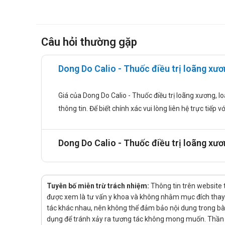
Cách dùng: Thuốc dùng đường uống.
Chống chỉ định
Câu hỏi thường gặp
Thuốc Dong Do Calio chống chỉ định dùng trong trường hợ
Chống chỉ định với các đối tượng bị các bệnh lý kèm th
Dong Do Calio - Thuốc điều trị loãng xươ
Bệnh nhân bị mẫn cảm với các thành phần thuốc.
Tác dụng phụ của thuốc Dong Do Cal
Giá của Dong Do Calio - Thuốc điều trị loãng xương, 
thông tin. Để biết chính xác vui lòng liên hệ trực tiếp 
Buồn nôn, nôn mửa, chán ăn.
Táo bón, đau bụng, tăng men gan...
Tương tác
Dong Do Calio - Thuốc điều trị loãng xư
Không dùng với thuốc Digitalis do nguy cơ gây rối loạn 
Ở những bệnh nhân bị thiểu năng tuyến cận giáp thì khô
Tuyên bố miễn trừ trách nhiệm:
Thông tin trên website 
Sinh khả dụng của thuốc có thể giảm nếu dùng cùng với
được xem là tư vấn y khoa và không nhằm mục đích thay t
Nhà sản xuất
tác khác nhau, nên không thể đảm bảo nội dung trong bài v
dụng để tránh xảy ra tương tác không mong muốn. Thần K