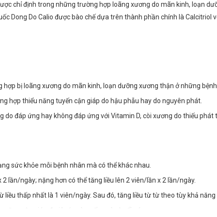
được chỉ định trong những trường hợp loãng xương do mãn kinh, loạn dưỡn
huốc Dong Do Calio được bào chế dựa trên thành phần chính là Calcitriol
g hợp bị loãng xương do mãn kinh, loạn dưỡng xương thận ở những bệnh
ường hợp thiểu năng tuyến cận giáp do hậu phẫu hay do nguyên phát.
g do đáp ứng hay không đáp ứng với Vitamin D, còi xương do thiếu phát t
rạng sức khỏe mỗi bệnh nhân mà có thể khác nhau.
2 lần/ngày; nặng hơn có thể tăng liều lên 2 viên/lần x 2 lần/ngày.
iều thấp nhất là 1 viên/ngày. Sau đó, tăng liều từ từ theo tùy khả năng
u năng cận giáp: 1 viên/ ngày, uống vào buổi sáng.