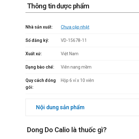
Thông tin dược phẩm
Nhà sản xuất:
Chưa cập nhật
Số đăng ký:
VD-15678-11
Xuất xứ:
Việt Nam
Dạng bào chế:
Viên nang mềm
Quy cách đóng
Hộp 6 vỉ x 10 viên
gói:
Nội dung sản phẩm
Dong Do Calio là thuốc gì?