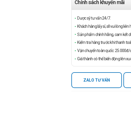
Chính sách khuyến mãi
Dược sỹ tư vấn 24/7.
Khách hàng lấy sỉ, sll vui lòng liê
Sản phẩm chính hãng, cam kết ch
Kiểm tra hàng trước khi thanh toá
Vận chuyển toàn quốc: 25.000đ/đ
Giá thành có thể biến động lên xu
ZALO TƯ VẤN