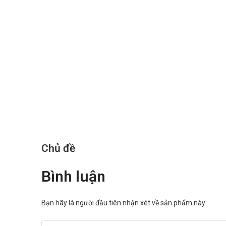
Không dùng với thuốc Digitalis do nguy cơ gây rối loạn 
Ở những bệnh nhân bị thiểu năng tuyến cận giáp thì khô
Sinh khả dụng của thuốc có thể giảm nếu dùng cùng với
Nhà sản xuất
Tên: Công ty cổ phần dược phẩm Nam Hà
Xuất xứ: Việt Nam
Nguồn: dichvucong.dav.gov.vn.
Chủ đề
Bình luận
Bạn hãy là người đầu tiên nhận xét về sản phẩm này