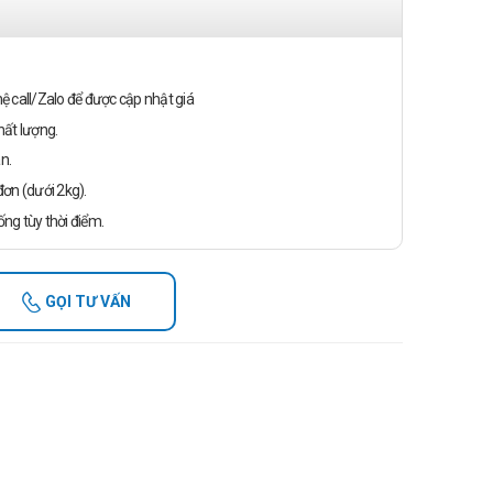
n hệ call/Zalo để được cập nhật giá
ất lượng.
n.
ơn (dưới 2kg).
ống tùy thời điểm.
GỌI TƯ VẤN