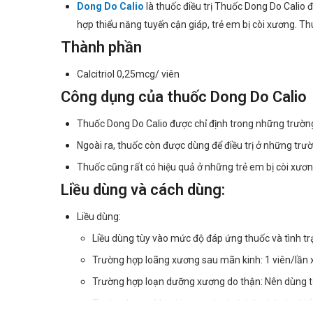
Dong Do Calio
là thuốc điều trị Thuốc Dong Do Calio 
hợp thiểu năng tuyến cận giáp, trẻ em bị còi xương. T
Thành phần
Calcitriol 0,25mcg/ viên
Công dụng của thuốc Dong Do Calio
Thuốc Dong Do Calio được chỉ định trong những trườn
Ngoài ra, thuốc còn được dùng để điều trị ở những tr
Thuốc cũng rất có hiệu quả ở những trẻ em bị còi xươn
Liều dùng và cách dùng:
Liều dùng:
Liều dùng tùy vào mức độ đáp ứng thuốc và tình t
Trường hợp loãng xương sau mãn kinh: 1 viên/lần x 
Trường hợp loạn dưỡng xương do thận: Nên dùng từ l
Trường hợp trẻ bị còi xương hoặc bệnh nhân bị thiể