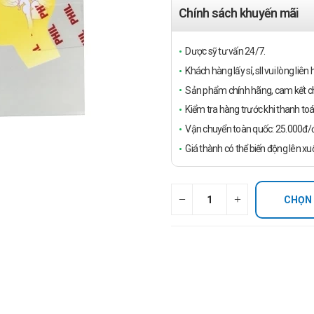
Chính sách khuyến mãi
Dược sỹ tư vấn 24/7.
Khách hàng lấy sỉ, sll vui lòng liê
Sản phẩm chính hãng, cam kết ch
Kiểm tra hàng trước khi thanh toá
Vận chuyển toàn quốc: 25.000đ/đ
Giá thành có thể biến động lên xu
CHỌN