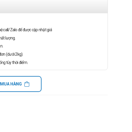
n hệ call/Zalo để được cập nhật giá
ất lượng.
n.
ơn (dưới 2kg).
ống tùy thời điểm.
 MUA HÀNG