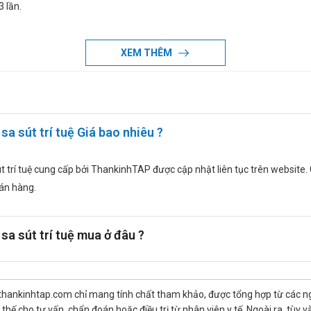
3 lần.
XEM THÊM
sa sút trí tuệ Giá bao nhiêu ?
út trí tuệ cung cấp bởi ThankinhTAP được cập nhật liên tục trên website. G
bán hàng.
 sa sút trí tuệ mua ở đâu ?
mg khi dùng cho phụ nữ có thai hoặc phụ nữ đang nuôi con bú chưa được 
thankinhtap.com chỉ mang tính chất tham khảo, được tổng hợp từ các nguồ
hế cho tư vấn, chẩn đoán hoặc điều trị từ nhân viên y tế. Ngoài ra, tùy