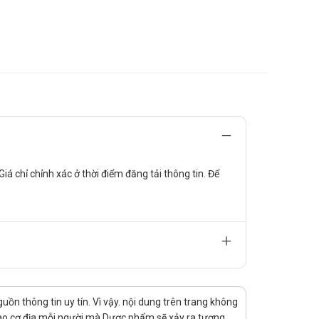
iá chỉ chỉnh xác ở thời điểm đăng tải thông tin. Để
thiết lập, do đó nên thận trọng khi dùng thuốc với đối
n thông tin uy tín. Vì vậy. nội dung trên trang không
 vào cơ địa mỗi người mà Dược phẩm sẽ xảy ra tương