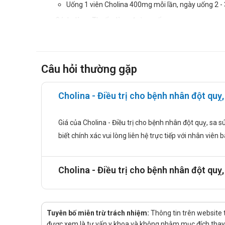
Uống 1 viên Cholina 400mg mỗi lần, ngày uống 2 - 
Cách dùng: Thuốc dùng đường uống.
Chống chỉ định
Thuốc Cholina chống chỉ định dùng trong trường hợp sau:
Câu hỏi thường gặp
Bệnh nhân bị mẫn cảm với các thành phần thuốc.
Tác dụng phụ của thuốc Cholina
Cholina - Điều trị cho bệnh nhân đột quỵ, 
Chứng ợ nóng.
Bị đau đầu hoặc mất ngủ.
Giá của Cholina - Điều trị cho bệnh nhân đột quỵ, sa s
biết chính xác vui lòng liên hệ trực tiếp với nhân viên 
Có thể bị chóng mặt.
Trên da nổi mẩn.
Cholina - Điều trị cho bệnh nhân đột quỵ,
Nôn hoặc buồn nôn.
Cảnh báo khi sử dụng
Chứng minh lâm sàng về nguy cơ của thuốc Cholina 400
Tuyên bố miễn trừ trách nhiệm:
Thông tin trên website 
tượng này.
được xem là tư vấn y khoa và không nhằm mục đích thay t