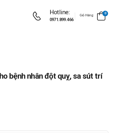
Hotline:
0
Giỏ Hàng:
0971.899.466
cho bệnh nhân đột quỵ, sa sút trí