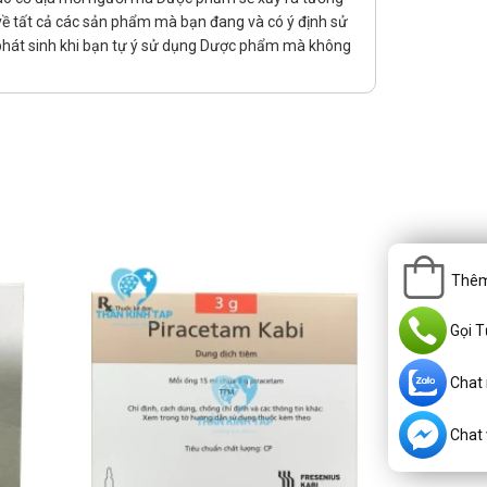
rị về tất cả các sản phẩm mà bạn đang và có ý định sử
 phát sinh khi bạn tự ý sử dụng Dược phẩm mà không
Thêm
Gọi T
Chat
Chat v