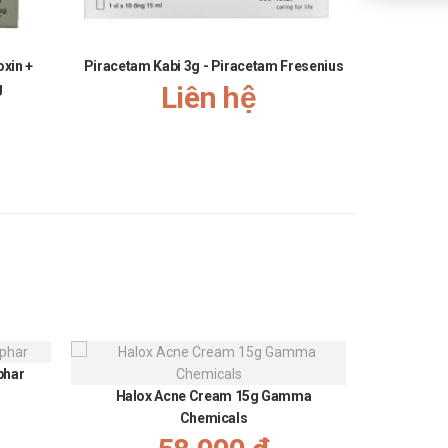
xin +
Piracetam Kabi 3g - Piracetam Fresenius
Synacthène
g
Liên hệ
phar
Gel giảm
Halox Acne Cream 15g Gamma
Chemicals