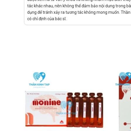
Nhà sản xuất
tác khác nhau, nên không thể đảm bảo nội dung trong bài v
dụng để tránh xảy ra tương tác không mong muốn. Thần K
Tên: Công ty TNHH Phil Inter Pharma
có chỉ định của bác sĩ.
Xuất xứ: Việt Nam
Nguồn: dichvucong.dav.gov.vn.