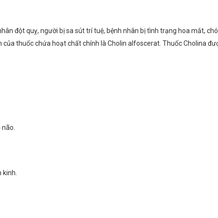
nhân đột quỵ, người bị sa sút trí tuệ, bệnh nhân bị tình trạng hoa mắt, 
ủa thuốc chứa hoạt chất chính là Cholin alfoscerat. Thuốc Cholina đượ
ọ não.
 kinh.