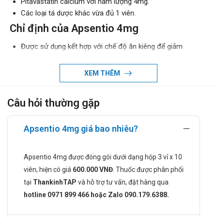
Pitavastatin calcium với hàm lượng 4mg.
Các loại tá dược khác vừa đủ 1 viên.
Chỉ định của Apsentio 4mg
Được sử dụng kết hợp với chế độ ăn kiêng để giảm
cholesterol toàn phần (TC) và LDL-C ở những người có
tăng cholesterol máu nguyên phát, bao gồm cả trường
XEM THÊM
hợp dị hợp tử với yếu tố di truyền hoặc không.
Giúp hạ thấp mức apolipoprotein B (Apo B) và triglycerid
Câu hỏi thường gặp
(TG) trong máu, từ đó giảm nguy cơ mắc các bệnh tim
mạch.
Tăng mức cholesterol tốt (HDL-C) ở bệnh nhân có rối loạn
Apsentio 4mg giá bao nhiêu?
lipid máu dạng hỗn hợp, hỗ trợ điều chỉnh các bất thường
về lipid trong máu.
Apsentio 4mg được đóng gói dưới dạng hộp 3 vỉ x 10
Chống chỉ định khi dùng Apsentio 4mg
viên, hiện có giá
600.000 VNĐ
. Thuốc được phân phối
tại
ThankinhTAP
và hỗ trợ tư vấn, đặt hàng qua
Chống chỉ định sử dụng thuốc Apsentio 4mg nếu như cơ
hotline 0971 899 466 hoặc Zalo 090.179.6388.
thể bạn từng bị dị ứng, mẫn cảm với thành phần
Pitavastatin và bất kỳ thành phần nào trong thuốc.