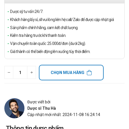
Dược sỹ tư vấn 24/7.
Khách hàng lấy sỉ, sll vui lòng liên hệ call/Zalo để được cập nhật giá
Sản phẩm chính hãng, cam kết chất lượng.
Kiểm tra hàng trước khi thanh toán.
Vận chuyển toàn quốc: 25.000đ/đơn (dưới 2kg).
Giá thành có thể biến động lên xuống tùy thời điểm.
CHỌN MUA HÀNG
Được viết bởi
Dược sĩ Thu Hà
Cập nhật mới nhất: 2024-11-08 16:24:14
Thông tin dược phẩm