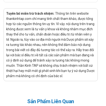
15-29 mL/phút/1,73m²) mà không cần thẩm tách máu,
liều khởi đầu là 1mg một lần mỗi ngày, và liều tối đa
Tuyên bố miễn trừ trách nhiệm:
Thông tin trên website
không vượt quá 2mg một lần mỗi ngày.
thankinhtap.com chỉ mang tính chất tham khảo, được tổng
Khi sử dụng cùng với các thuốc khác:
hợp từ các nguồn thông tin uy tín. Vì vậy. nội dung trên trang
Dùng cùng erythromycin: Nếu bệnh nhân đang dùng
không được xem là tư vấn y khoa và không nhằm mục đích
thay thế cho tư vấn, chẩn đoán hoặc điều trị từ nhân viên y
thuốc này đồng thời với erythromycin, liều dùng không
tế. Ngoài ra, tùy vào cơ địa mỗi người mà Dược phẩm sẽ xảy
được vượt quá 1mg mỗi ngày.
ra tương tác khác nhau, nên không thể đảm bảo nội dung
Dùng cùng rifampin: Khi sử dụng cùng với rifampin, liều
trong bài viết có đầy đủ tương tác có thể xảy ra. Hãy trao đổi
dùng không được vượt quá 2mg mỗi ngày.
lại với bác sĩ điều trị về tất cả các sản phẩm mà bạn đang và
Tương tác
có ý định sử dụng để tránh xảy ra tương tác không mong
muốn. Thần Kinh TAP sẽ không chịu trách nhiệm với bất cứ
Erythromycin và Rifampicin: Sử dụng đồng thời
thiệt hại hay mất mát gì phát sinh khi bạn tự ý sử dụng Dược
pitavastatin với erythromycin hoặc rifampicin có thể làm
phẩm mà không có chỉ định của bác sĩ.
tăng lượng thuốc hấp thụ vào máu, dẫn đến nồng độ
pitavastatin cao hơn bình thường và nguy cơ gặp phải tác
dụng phụ cũng sẽ tăng lên.
Gemfibrozil, Colchicine, Niacin và các thuốc thuộc nhóm
Sản Phẩm Liên Quan
fibrate: Kết hợp các loại thuốc này với Apsentio 4mg có