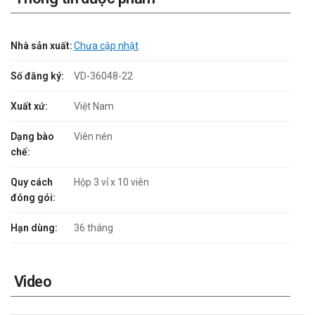
Nhà sản xuất:
Chưa cập nhật
Số đăng ký:
VD-36048-22
Xuất xứ:
Việt Nam
Dạng bào
Viên nén
chế:
Quy cách
Hộp 3 vỉ x 10 viên
đóng gói:
Hạn dùng:
36 tháng
Video