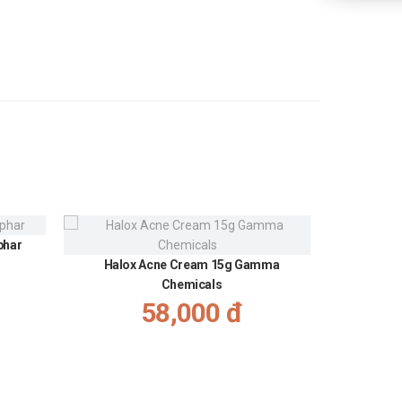
phar
Gel giảm
Halox Acne Cream 15g Gamma
Chemicals
58,000 đ