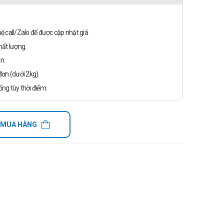
n hệ call/Zalo để được cập nhật giá
ất lượng.
n.
ơn (dưới 2kg).
ống tùy thời điểm.
 MUA HÀNG