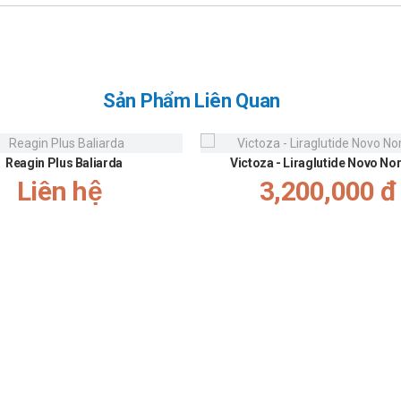
iệt với bất kỳ thành phần nào.
kiến bác sĩ nhãn khoa.
Sản Phẩm Liên Quan
Reagin Plus Baliarda
Victoza - Liraglutide Novo No
Liên hệ
3,200,000 đ