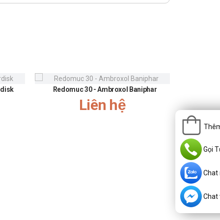
rdisk
Redomuc 30 - Ambroxol Baniphar
Liên hệ
Ginta
Thêm
Gọi T
Chat
Chat v