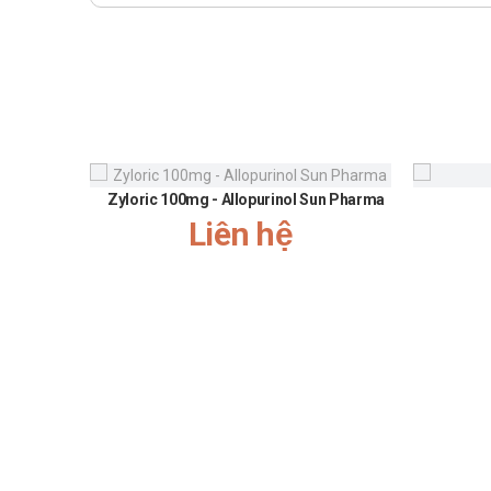
Không sử dụng trong trường hợp quá mẫn cảm đặc b
Không nuốt dung dịch.
Để xa tầm mắt và tầm tay trẻ em.
Không sử dụng sau ngày hết hạn.
Nếu các triệu chứng vẫn tiếp diễn, hãy tham khảo ý 
Không sử dụng nếu chai bị hỏng.
Không tiếp xúc với ánh sáng mặt trời trực tiếp.
Tương tác
Zyloric 100mg - Allopurinol Sun Pharma
Liên hệ
Chưa có báo cáo.
Nhà sản xuất
Tên: Novax Pharma.
Xuất xứ: Monaco
Nguồn: dichvucong.dav.gov.vn.