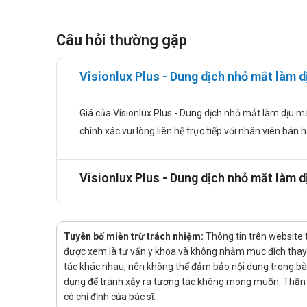
Liều dùng:
Rửa sạch và lau khô tay.
Câu hỏi thường gặp
Đảm bảo con dấu còn nguyên vẹn.
Để mở chai, hãy vặn hoàn toàn phần trên và thá
Nhỏ 1 hoặc 2 giọt vào mỗi mắt nếu cần hoặc the
Visionlux Plus - Dung dịch nhỏ mắt làm d
Đóng chặt chai sau khi sử dụng.
Cách dùng: Thuốc dùng đường uống.
Giá của Visionlux Plus - Dung dịch nhỏ mắt làm dịu mắ
Chống chỉ định
chính xác vui lòng liên hệ trực tiếp với nhân viên bán 
Thuốc Visionlux Plus chống chỉ định dùng trong trường hợ
Visionlux Plus - Dung dịch nhỏ mắt làm 
Bệnh nhân bị mẫn cảm với các thành phần thuốc.
Tác dụng phụ của thuốc Visionlux Pl
Trong một số trường hợp, độ nhạy nhẹ có thể gây c
Tuyên bố miễn trừ trách nhiệm:
Thông tin trên website 
Cảnh báo khi sử dụng
được xem là tư vấn y khoa và không nhằm mục đích thay t
tác khác nhau, nên không thể đảm bảo nội dung trong bài v
Sử dụng trong vòng 90 ngày sau khi mở nắp.
dụng để tránh xảy ra tương tác không mong muốn. Thần K
Để tránh bị nhiễm bẩn, không để đầu ống nhỏ giọt t
có chỉ định của bác sĩ.