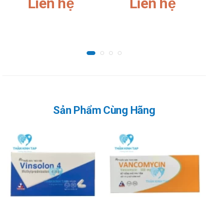
Liên hệ
Liên hệ
Toàn thân: Phản vệ, sốt.
Ngoài da: Phản ứng dạng trứng cá, mày đay, ngứa, đỏ
da.
Tác dụng không mong muốn hiếm gặp: Sốc phản vệ,
sốt, ra nhiều mồ hôi, kích thích tại chỗ tiêm, buồn nôn,
khó thở.
Các phản ứng dị ứng do miễn dịch tuy hiếm, nhưng đôi
khi rất nặng có thể gây chết người sau khi tiêm các chế
Sản Phẩm Cùng Hãng
phẩm có cobalamin.
Dùng vitamin B liều 200mg/ngày và dài ngày (trên 2
tháng) có thể gây bệnh thần 6 kinh ngoại vi nặng, tiến
triển từ dáng đi không vững và tê cóng bàn chân đến
tê cóng và vụng về bàn tay. Tình trạng này có thể hồi
phục khi ngừng thuốc, mặc dù vẫn còn để lại ít nhiều di
chứng.
Cảnh báo khi sử dụng