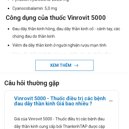
Cyanocobalamin: 5,0 mg
Công dụng của thuốc Vinrovit 5000
Đau dây thần kinh hông, đau dây thần kinh cổ - cánh tay, các
chứng đau do thần kinh.
Viêm đa dây thần kinh ở người nghiện rượu mạn tính.
Viêm dây thần kinh thị giác sau nhãn cầu do nhiễm độc.
Liều dùng và cách dùng
XEM THÊM
Liều dùng:
Câu hỏi thường gặp
Hội chứng đau nhức: 1 - 2 ống/ ngày
Điều trị viêm đa dây thần kinh do nghiện rượu mạn tính: 2
Vinrovit 5000 - Thuốc điều trị các bệnh
ống/ ngày
đau dây thần kinh Giá bao nhiêu ?
Cách dùng: Thuốc dùng đường tiêm bắp sâu.
Chống chỉ định
Giá của Vinrovit 5000 - Thuốc điều trị các bệnh đau
dây thần kinh cung cấp bởi ThankinhTAP được cập