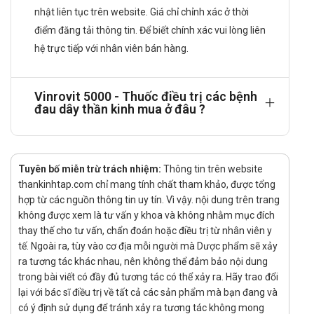
Thuốc Vinrovit 5000 chống chỉ định dùng trong trường hợp sau:
nhật liên tục trên website. Giá chỉ chỉnh xác ở thời
Bệnh nhân bị mẫn cảm với các thành phần thuốc.
điểm đăng tải thông tin. Để biết chính xác vui lòng liên
Tác dụng phụ của thuốc Vinrovit 5000
hệ trực tiếp với nhân viên bán hàng.
Liên quan đến thiamin hydroclorid:
Các phản ứng có hại của thiamin rất hiếm và thường theo
Vinrovit 5000 - Thuốc điều trị các bệnh
đau dây thần kinh mua ở đâu ?
kiểu dị ứng. Các phản ứng quá mẫn xảy ra chủ yếu khi
tiêm.
Sốc quá mẫn chỉ xảy ra khi tiêm, và chỉ tiêm thiamin đơn
Tuyên bố miễn trừ trách nhiệm:
Thông tin trên website
độc; nếu dùng phối hợp với các vitamin B khác thì phản
thankinhtap.com chỉ mang tính chất tham khảo, được tổng
ứng không xảy ra. Bình thường do thiamin tăng cường tác
hợp từ các nguồn thông tin uy tín. Vì vậy. nội dung trên trang
dụng của acetylcholin, nên một số phản ứng da có thể coi
không được xem là tư vấn y khoa và không nhằm mục đích
như phản ứng dị ứng.
thay thế cho tư vấn, chẩn đoán hoặc điều trị từ nhân viên y
tế. Ngoài ra, tùy vào cơ địa mỗi người mà Dược phẩm sẽ xảy
Hiếm gặp, ADR < 1/1000
ra tương tác khác nhau, nên không thể đảm bảo nội dung
Toàn thân: Ra nhiều mồ hôi, sốc quá mẫn.
trong bài viết có đầy đủ tương tác có thể xảy ra. Hãy trao đổi
Tuần hoàn: Tăng huyết áp cấp.
lại với bác sĩ điều trị về tất cả các sản phẩm mà bạn đang và
có ý định sử dụng để tránh xảy ra tương tác không mong
Da: Ban da, ngứa, mày đay.