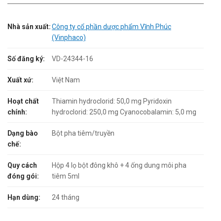
Nhà sản xuất:
Công ty cổ phần dược phẩm Vĩnh Phúc
(Vinphaco)
Số đăng ký:
VD-24344-16
Xuất xứ:
Việt Nam
Hoạt chất
Thiamin hydroclorid: 50,0 mg Pyridoxin
chính:
hydroclorid: 250,0 mg Cyanocobalamin: 5,0 mg
Dạng bào
Bột pha tiêm/truyền
chế:
Quy cách
Hộp 4 lọ bột đông khô + 4 ống dung môi pha
đóng gói:
tiêm 5ml
Hạn dùng:
24 tháng