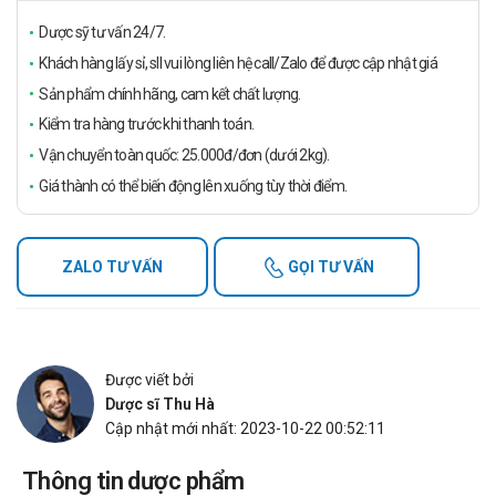
Dược sỹ tư vấn 24/7.
Khách hàng lấy sỉ, sll vui lòng liên hệ call/Zalo để được cập nhật giá
Sản phẩm chính hãng, cam kết chất lượng.
Kiểm tra hàng trước khi thanh toán.
Vận chuyển toàn quốc: 25.000đ/đơn (dưới 2kg).
Giá thành có thể biến động lên xuống tùy thời điểm.
ZALO TƯ VẤN
GỌI TƯ VẤN
Được viết bởi
Dược sĩ Thu Hà
Cập nhật mới nhất: 2023-10-22 00:52:11
Thông tin dược phẩm