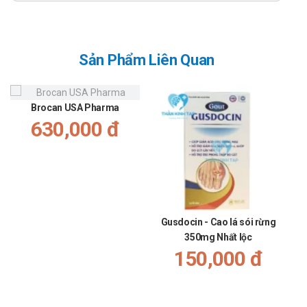
6914/2019/ÐKSP
Nguồn: https://nghidinh15.vfa.gov.vn/
Sản Phẩm Liên Quan
Brocan USA Pharma
630,000 đ
Gusdocin - Cao lá sói rừng
350mg Nhất lộc
150,000 đ