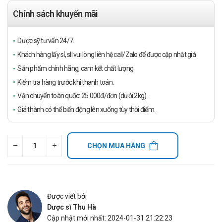
Chính sách khuyến mãi
Dược sỹ tư vấn 24/7.
Khách hàng lấy sỉ, sll vui lòng liên hệ call/Zalo để được cập nhật giá
Sản phẩm chính hãng, cam kết chất lượng.
Kiểm tra hàng trước khi thanh toán.
Vận chuyển toàn quốc: 25.000đ/đơn (dưới 2kg).
Giá thành có thể biến động lên xuống tùy thời điểm.
CHỌN MUA HÀNG
Được viết bởi
Dược sĩ Thu Hà
Cập nhật mới nhất: 2024-01-31 21:22:23