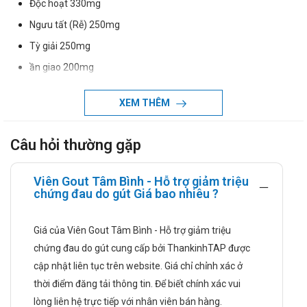
Độc hoạt 330mg
Ngưu tất (Rễ) 250mg
Tỳ giải 250mg
ần giao 200mg
Phòng phong 170mg
XEM THÊM
Bột mã tiền chế 20mg
Công dụng
Câu hỏi thường gặp
Viên Gout Tâm Bình hỗ trợ giảm triệu chứng đau do gút.
Hỗ trợ lợi tiểu, tăng đào thải acid uric.
Viên Gout Tâm Bình - Hỗ trợ giảm triệu
chứng đau do gút Giá bao nhiêu ?
Đối tượng sử dụng
Viên Gout Tâm Bình dùng cho người bị bệnh gút cấp và mạn
Giá của Viên Gout Tâm Bình - Hỗ trợ giảm triệu
tính, có acid uric máu cao.
chứng đau do gút cung cấp bởi ThankinhTAP được
Liều dùng và cách dùng
cập nhật liên tục trên website. Giá chỉ chỉnh xác ở
thời điểm đăng tải thông tin. Để biết chính xác vui
Liều dùng:
lòng liên hệ trực tiếp với nhân viên bán hàng.