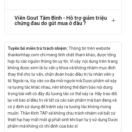
Ngày uống 2 lần, mỗi lần 3 viên, trước khi ăn 30 phút.
Người có tiền sử dạ dày nên uống sau khi ăn.
Viên Gout Tâm Bình - Hỗ trợ giảm triệu
Mỗi đợt uống từ 2 - 3 tháng, bệnh mạn tính có thể uống lâu
chứng đau do gút mua ở đâu ?
hơn.
Cách dùng: Sản phẩm dùng đường uống.
Cảnh báo khi sử dụng
Tuyên bố miễn trừ trách nhiệm:
Thông tin trên website
thankinhtap.com chỉ mang tính chất tham khảo, được tổng
Viên Gout Tâm Bình không phải là thuốc và không có tác dụng
hợp từ các nguồn thông tin uy tín. Vì vậy. nội dung trên trang
thay thế thuốc chữa bệnh.
không được xem là tư vấn y khoa và không nhằm mục đích
thay thế cho tư vấn, chẩn đoán hoặc điều trị từ nhân viên y
Không dùng cho người mẫn cảm với bất kỳ thành phần nào
tế. Ngoài ra, tùy vào cơ địa mỗi người mà Dược phẩm sẽ xảy
của sản phẩm.
ra tương tác khác nhau, nên không thể đảm bảo nội dung
Nhà sản xuất
trong bài viết có đầy đủ tương tác có thể xảy ra. Hãy trao đổi
lại với bác sĩ điều trị về tất cả các sản phẩm mà bạn đang và
Tên: TÂM BÌNH
có ý định sử dụng để tránh xảy ra tương tác không mong
muốn. Thần Kinh TAP sẽ không chịu trách nhiệm với bất cứ
Xuất xứ: Việt Nam
thiệt hại hay mất mát gì phát sinh khi bạn tự ý sử dụng Dược
Số đăng ký
phẩm mà không có chỉ định của bác sĩ.