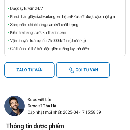
Dược sỹ tư vấn 24/7.
Khách hàng lấy sỉ, sll vui lòng liên hệ call/Zalo để được cập nhật giá
Sản phẩm chính hãng, cam kết chất lượng.
Kiểm tra hàng trước khi thanh toán.
Vận chuyển toàn quốc: 25.000đ/đơn (dưới 2kg).
Giá thành có thể biến động lên xuống tùy thời điểm.
ZALO TƯ VẤN
GỌI TƯ VẤN
Được viết bởi
Dược sĩ Thu Hà
Cập nhật mới nhất: 2025-04-17 15:58:39
Thông tin dược phẩm