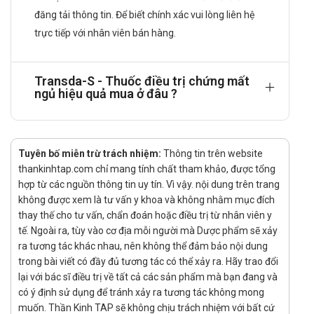
lần, mỗi lần 1 viên.
đăng tải thông tin. Để biết chính xác vui lòng liên hệ
Để giảm đau: Liều dùng gấp đôi so với liều an thần gây.
trực tiếp với nhân viên bán hàng.
Cách dùng:
Thuốc dùng đường uống.
Transda-S - Thuốc điều trị chứng mất
Đối tượng sử dụng:
ngủ hiệu quả mua ở đâu ?
Dùng trong các trường hợp lo âu, căng thẳng do các nguyên
nhân khác nhau dẫn đến mất ngủ, hoặc giấc ngủ đến chậm,
dùng thay thế cho Diazepam khi bệnh nhân bị quen thuốc.
Tuyên bố miễn trừ trách nhiệm:
Thông tin trên website
thankinhtap.com chỉ mang tính chất tham khảo, được tổng
Dùng giảm đau trong các trường hợp đau do co thắt ở đường
hợp từ các nguồn thông tin uy tín. Vì vậy. nội dung trên trang
tiêu hoá, tử cung, đau dây thần kinh, đau đầu cao huyết áp và
không được xem là tư vấn y khoa và không nhằm mục đích
đau cơ xương khớp, sốt cao gây co giật.
thay thế cho tư vấn, chẩn đoán hoặc điều trị từ nhân viên y
Quên liều:
tế. Ngoài ra, tùy vào cơ địa mỗi người mà Dược phẩm sẽ xảy
ra tương tác khác nhau, nên không thể đảm bảo nội dung
Dùng liều đó ngay khi nhớ ra. Không dùng liều thứ hai để bù
trong bài viết có đầy đủ tương tác có thể xảy ra. Hãy trao đổi
cho liều mà bạn có thể đã bỏ lỡ. Chỉ cần tiếp tục với liều tiếp
lại với bác sĩ điều trị về tất cả các sản phẩm mà bạn đang và
theo.
có ý định sử dụng để tránh xảy ra tương tác không mong
muốn. Thần Kinh TAP sẽ không chịu trách nhiệm với bất cứ
Quá liều: