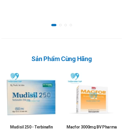
Lời khuyên an toàn
Thai kỳ:
Chưa có báo cáo.
Cho con bú:
Chưa có báo cáo.
Lái xe và vận hành máy móc:
Sản Phẩm Cùng Hãng
Không vận hành máy móc, tàu xe khi đang dùng thuốc.
Cách bảo quản Transda-S
Nơi khô ráo, nhiệt độ không quá 30°C, tránh ánh sáng.
Nguồn: https://dichvucong.dav.gov.vn/congbothuoc/index
Video về Transda-S
Mudisil 250 - Terbinafin
Macfor 3000mg BV Pharma