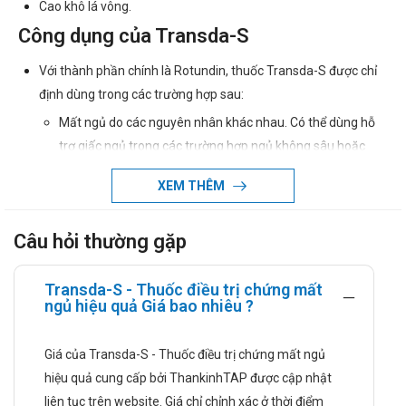
Cao khô lá vông.
Công dụng của Transda-S
Với thành phần chính là Rotundin, thuốc Transda-S được chỉ
định dùng trong các trường hợp sau:
Mất ngủ do các nguyên nhân khác nhau. Có thể dùng hỗ
trợ giấc ngủ trong các trường hợp ngủ không sâu hoặc
ngủ không đủ giấc.
XEM THÊM
Dùng thay thế diazepam khi bệnh nhân bị quen thuốc.
Hỗ trợ giảm đau trong một số trường hợp đau co thắt cơ
Câu hỏi thường gặp
trơn, cơ vân, đau dây thần kinh, đau do co thắt đường tiêu
hoá, tử cung, đau cơ xương khớp, đau tim, hen, sốt cao do
Transda-S - Thuốc điều trị chứng mất
co giật.
ngủ hiệu quả Giá bao nhiêu ?
Hướng dẫn sử dụng
Giá của Transda-S - Thuốc điều trị chứng mất ngủ
Liều dùng của Transda-S:
hiệu quả cung cấp bởi ThankinhTAP được cập nhật
Để an thần gây ngủ: Liều trung bình cho người lớn: ngày 2 – 3
liên tục trên website. Giá chỉ chỉnh xác ở thời điểm