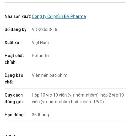
Nhà sản xuất:
Công ty Cổ phần BV Pharma
Số đăng ký:
VD-28653-18
Xuất xứ:
Việt Nam
Hoạt chất
Rotundin
chính:
Dạng bào
Viên nén bao phim
chế:
Quy cách
Hộp 10 vỉ x 10 viên (vỉ nhôm-nhôm), hộp 2 vỉ x 10
đóng gói:
viên (vỉ nhôm-nhôm hoặc nhôm-PVC)
Hạn dùng:
36 tháng