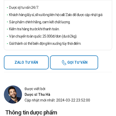
Dược sỹ tư vấn 24/7.
Khách hàng lấy sỉ, sll vui lòng liên hệ call/Zalo để được cập nhật giá
Sản phẩm chính hãng, cam kết chất lượng.
Kiểm tra hàng trước khi thanh toán.
Vận chuyển toàn quốc: 25.000đ/đơn (dưới 2kg).
Giá thành có thể biến động lên xuống tùy thời điểm.
ZALO TƯ VẤN
GỌI TƯ VẤN
Được viết bởi
Dược sĩ Thu Hà
Cập nhật mới nhất: 2024-03-22 23:52:00
Thông tin dược phẩm