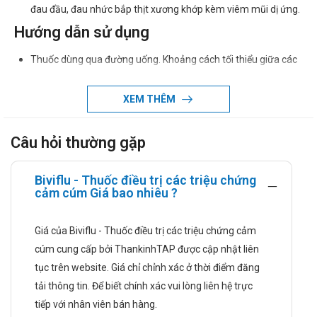
đau đầu, đau nhức bắp thịt xương khớp kèm viêm mũi dị ứng.
Hướng dẫn sử dụng
Thuốc dùng qua đường uống. Khoảng cách tối thiểu giữa các
lần dùng thuốc là 8 giờ.
XEM THÊM
Người lớn và trẻ em từ 12 tuổi: Uống 1 viên, 2 lần một ngày.
Không khuyến cáo dùng thuốc cho trẻ em dưới 12 tuổi.
Câu hỏi thường gặp
Trường hợp suy gan, suy thận: Uống 1 viên một ngày hay
uống cách ngày.
Biviflu - Thuốc điều trị các triệu chứng
Chống chỉ định
cảm cúm Giá bao nhiêu ?
Thuốc Biviflu không được sử dụng trong các trường hợp:
Giá của Biviflu - Thuốc điều trị các triệu chứng cảm
Quá mẫn cảm với bất kỳ thành phần nào của thuốc.
cúm cung cấp bởi ThankinhTAP được cập nhật liên
Rối loạn chức năng gan và thận nặng.
tục trên website. Giá chỉ chỉnh xác ở thời điểm đăng
Bệnh nhân thiếu enzym.
tải thông tin. Để biết chính xác vui lòng liên hệ trực
Glucose-6-phosphat-dehydrogenase.
tiếp với nhân viên bán hàng.