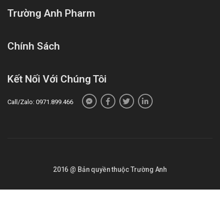
cao tuổi, và tăng nguy cơ sâu răng. Cần vệ sinh răng
Trường Anh Pharm
miệng sạch sẽ để tránh nguy cơ bị sâu răng.
Liên quan Dextromethorphan:
Thận trọng khi dùng cho các bệnh nhân họ mãn tính như
Chính Sách
hút thuốc lá, hen suyễn hoặc họ có quá nhiều đờm.
Đã có báo cáo về các trường hợp lạm dụng
Kết Nối Với Chúng Tôi
dextromethorphan, cần lưu ý đặc biệt ở các thanh thiếu
niên cũng như ở những bệnh nhân có tiền sử lạm dụng ma
Call/Zalo: 0971.899.466
túy hoặc các chất hướng thần.
Dextromethorphan được chuyển hóa qua hệ cytochrom
P450 2D6 ở gan, do đó nên thận trọng khi sử dụng ở
những bệnh nhân có hệ chuyển hóa CYP2D6 chậm
(khoảng 10% dân số) hoặc sử dụng cùng lúc các chất ức
2016 @ Bản quyền thuộc Trường Anh
chế CYP2D6 như fluoxetin, proxetin, quinidin và terbinafin.
Tương tác
Do paracetamol