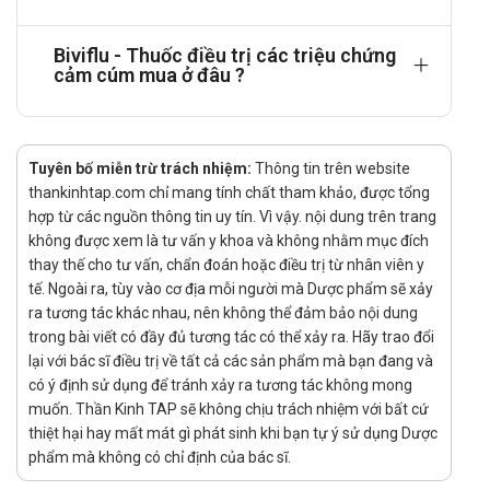
Người bệnh đang dùng thuốc IMAO.
Người có bệnh hen, suy hô hấp cấp, bệnh tim mạch nặng.
Biviflu - Thuốc điều trị các triệu chứng
cảm cúm mua ở đâu ?
Trẻ em dưới 12 tuổi (do có chứa dextromethorphan).
Tác dụng phụ của thuốc Biviflu
Do Paracetamol
Tuyên bố miễn trừ trách nhiệm:
Thông tin trên website
Hệ miễn dịch:
thankinhtap.com chỉ mang tính chất tham khảo, được tổng
hợp từ các nguồn thông tin uy tín. Vì vậy. nội dung trên trang
Hiếm gặp: Sốc phản vệ, phản ứng quá mẫn ở da bao
không được xem là tư vấn y khoa và không nhằm mục đích
gồm phát ban, phù mạch và hội chứng Stevens
thay thế cho tư vấn, chẩn đoán hoặc điều trị từ nhân viên y
Johnson, hội chứng hoại tử da nhiễm độc hội chứng
tế. Ngoài ra, tùy vào cơ địa mỗi người mà Dược phẩm sẽ xảy
ngoại ban mụn mù toàn thân cấp.
ra tương tác khác nhau, nên không thể đảm bảo nội dung
trong bài viết có đầy đủ tương tác có thể xảy ra. Hãy trao đổi
Máu và hệ bạch huyết:
lại với bác sĩ điều trị về tất cả các sản phẩm mà bạn đang và
Ít gặp: Loạn tạo máu (giảm bạch cầu trung tính, giảm
có ý định sử dụng để tránh xảy ra tương tác không mong
toàn thể huyết cầu, giảm bạch cầu), thiếu máu.
muốn. Thần Kinh TAP sẽ không chịu trách nhiệm với bất cứ
thiệt hại hay mất mát gì phát sinh khi bạn tự ý sử dụng Dược
Đường tiêu hóa:
phẩm mà không có chỉ định của bác sĩ.
Ít gặp: Buồn nôn, nôn.