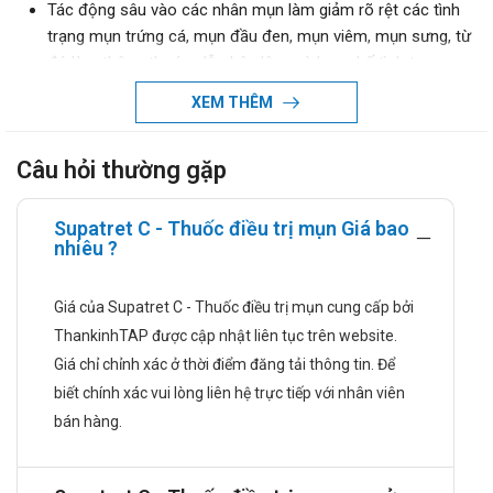
Tác động sâu vào các nhân mụn làm giảm rõ rệt các tình
trạng mụn trứng cá, mụn đầu đen, mụn viêm, mụn sưng, từ
đó làm thông thoáng lỗ chân lông và hạn chế tình trạng
mụn quay trở lại.
XEM THÊM
Hỗ trợ chăm sóc da sau mụn, làm trẻ hoá và khắc phục
tình trạng thâm, tổn thương của vùng da sau mụn.
Câu hỏi thường gặp
Liều dùng và cách dùng:
Liều dùng:
Supatret C - Thuốc điều trị mụn Giá bao
nhiêu ?
Bước 1: Làm sạch da với nước và sữa rửa mặt, vệ sinh
tay cẩn thận với xà phòng trước khi bôi thuốc.
Bước 2: Lấy một lượng Gel Supatret C vừa đủ cỡ bằng
Giá của Supatret C - Thuốc điều trị mụn cung cấp bởi
hạt đậu nhỏ ra đầu ngón tay, sau đó chấm đề lên mặt
ThankinhTAP được cập nhật liên tục trên website.
những vùng da đang bị mụn. Tránh bôi thuốc vào mắt,
Giá chỉ chỉnh xác ở thời điểm đăng tải thông tin. Để
miệng.
biết chính xác vui lòng liên hệ trực tiếp với nhân viên
Bước 3: Có thể kết hợp thuốc với chu trình dưỡng da
bán hàng.
hàng ngày để da vẫn được chăm sóc và dưỡng ẩm đầy
đủ, điều này sẽ giúp da khoẻ và nhanh chóng lành hơn.