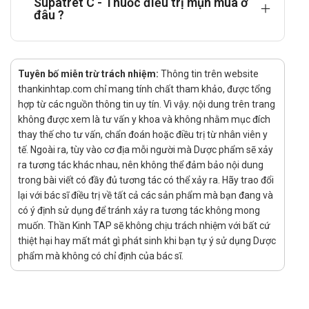
Supatret C - Thuốc điều trị mụn mua ở
Cách dùng: Thuốc dùng đường uống.
đâu ?
Chống chỉ định
Thuốc Supatret C chống chỉ định dùng trong trường hợp sau:
Bệnh nhân bị mẫn cảm với các thành phần thuốc.
Tuyên bố miễn trừ trách nhiệm:
Thông tin trên website
thankinhtap.com chỉ mang tính chất tham khảo, được tổng
Tác dụng phụ của thuốc Supatret C
hợp từ các nguồn thông tin uy tín. Vì vậy. nội dung trên trang
không được xem là tư vấn y khoa và không nhằm mục đích
Tác dụng tại chỗ bôi thuốc: Dị ứng, nổi mẩn đỏ đối với một
thay thế cho tư vấn, chẩn đoán hoặc điều trị từ nhân viên y
số làn da nhạy cảm, hoặc dị ứng với thành phần của
tế. Ngoài ra, tùy vào cơ địa mỗi người mà Dược phẩm sẽ xảy
thuốc.
ra tương tác khác nhau, nên không thể đảm bảo nội dung
Cảnh báo khi sử dụng
trong bài viết có đầy đủ tương tác có thể xảy ra. Hãy trao đổi
lại với bác sĩ điều trị về tất cả các sản phẩm mà bạn đang và
Đọc kỹ hướng dẫn sử dụng
kem trị mụn Supatret C Gel,
có ý định sử dụng để tránh xảy ra tương tác không mong
trong quá trình sử dụng nếu có bất kỳ thắc mắc nào hãy
muốn. Thần Kinh TAP sẽ không chịu trách nhiệm với bất cứ
liên hệ với bác sĩ hoặc dược sĩ để được giải đáp chi tiết.
thiệt hại hay mất mát gì phát sinh khi bạn tự ý sử dụng Dược
Thuốc Supatret C có chứa kháng sinh Clindamycin vì vậy
phẩm mà không có chỉ định của bác sĩ.
không sử dụng thuốc điều trị dài ngày, nếu sau 1 tuần, nếu
các dấu hiệu không thuyên giảm hoặc có biểu hiện nghiêm
trọng hơn thì cần ngừng thuốc và đến bác sĩ khám để