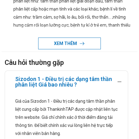
phân liệt như: tâm thần phân liệt giai đoạn đầu, tâm thần
phân liệt cấp hoặc mạn tính và các loại khác; bệnh lí về tình
cảm như: trầm cảm, sợ hãi, lo âu, bối rối, thơ thẩn… ;những
hưng cảm rối loạn lưỡng cực; bệnh tự kỉ ở trẻ em, thanh thiếu
niên; điều trị rối loạn hành vi ở các bệnh nhân sa sút trí tuệ có
biểu hiện của triệu chứng kích động như: dễ nổi nóng, nói to,
XEM THÊM
tức giận, bạo lực…
Liều dùng và cách dùng:
Câu hỏi thường gặp
Liều dùng:
Sizodon 1 - Điều trị các dạng tâm thần
Với bệnh nhân tâm thần phân liệt:
phân liệt Giá bao nhiêu ?
Người lớn và trẻ em trên 15 tuổi có thể dùng 1 hoặc 2
lần một ngày.
Giá của Sizodon 1 - Điều trị các dạng tâm thần phân
Liều ban đầu 2 mg/ ngày, ngày thứ hai, nên tăng lên 4
liệt cung cấp bởi ThankinhTAP được cập nhật liên tục
mg / ngày. Có thể duy trì hoặc điều chỉnh theo hướng
trên website. Giá chỉ chỉnh xác ở thời điểm đăng tải
dẫn của nhân viên y tế. Ở liều hơn 10 mg/ ngày hầu
thông tin. Để biết chính xác vui lòng liên hệ trực tiếp
như không có hiệu quả cao hơn so với liều thấp hơn
với nhân viên bán hàng.