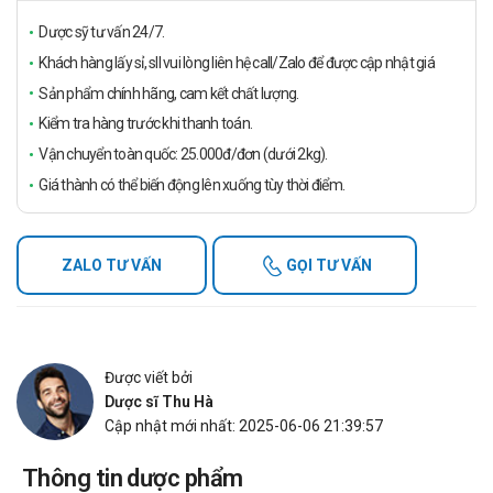
Dược sỹ tư vấn 24/7.
Khách hàng lấy sỉ, sll vui lòng liên hệ call/Zalo để được cập nhật giá
Sản phẩm chính hãng, cam kết chất lượng.
Kiểm tra hàng trước khi thanh toán.
Vận chuyển toàn quốc: 25.000đ/đơn (dưới 2kg).
Giá thành có thể biến động lên xuống tùy thời điểm.
ZALO TƯ VẤN
GỌI TƯ VẤN
Được viết bởi
Dược sĩ Thu Hà
Cập nhật mới nhất: 2025-06-06 21:39:57
Thông tin dược phẩm