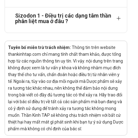
nhưng có nguy cơ gây ra các triệu chứng ngoại tháp .
Chưa có nghiên cứu về việc sử dụng các loại thuốc điều trị
Sizodon 1 - Điều trị các dạng tâm thần
tâm thần phân liệt trẻ em dưới 15 tuổi.
phân liệt mua ở đâu ?
Với bệnh nhân cao tuổi, bệnh nhân bệnh gan thận
Liều khởi đầu nên dùng là 0,5 mg 2 lần / ngày. Sau
tăng liều tùy theo điều chỉnh của cán bộ y tế
Tuyên bố miễn trừ trách nhiệm:
Thông tin trên website
thankinhtap.com chỉ mang tính chất tham khảo, được tổng
Với bệnh nhân rối loạn hành vi do sa sút trí tuệ:
hợp từ các nguồn thông tin uy tín. Vì vậy. nội dung trên trang
Liều khởi đầu là 0,25 mg 2 lần / ngày, liều có thể tăng
không được xem là tư vấn y khoa và không nhằm mục đích
lên nếu cần thiết và tối ưu là 0,5 mg 2 lần / ngày. Tuy
thay thế cho tư vấn, chẩn đoán hoặc điều trị từ nhân viên y
tế. Ngoài ra, tùy vào cơ địa mỗi người mà Dược phẩm sẽ xảy
nhiên, ở một số bệnh nhân cho thấy tốt hơn 1 mg 2 lần
ra tương tác khác nhau, nên không thể đảm bảo nội dung
/ ngày.
trong bài viết có đầy đủ tương tác có thể xảy ra. Hãy trao đổi
Với bệnh nhân rối loạn lưỡng cực
lại với bác sĩ điều trị về tất cả các sản phẩm mà bạn đang và
có ý định sử dụng để tránh xảy ra tương tác không mong
Liều khởi đầu là 1 mg 1 lần / ngày. Nếu cần, liều có thể
muốn. Thần Kinh TAP sẽ không chịu trách nhiệm với bất cứ
được tăng lên bằng 2 mg / ngày. Hầu hết các bệnh
thiệt hại hay mất mát gì phát sinh khi bạn tự ý sử dụng Dược
nhân có liều tối ưu là 2-6 mg / ngày
phẩm mà không có chỉ định của bác sĩ.
Với bệnh nhân rối loạn ở bệnh nhân tâm thần chậm phát