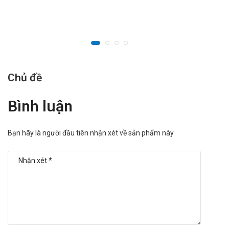
Nhà sản xuất
Tên: Sun Pharmaceutical
Xuất xứ: Ấn Độ
Nguồn: dichvucong.dav.gov.vn.
Chủ đề
Bình luận
Bạn hãy là người đầu tiên nhận xét về sản phẩm này