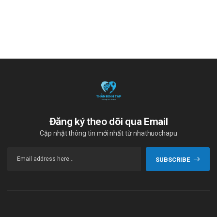
khảo. Liều dùng cụ thể tuỳ thuộc vào thể trạng
và mức độ diễn tiến của bệnh. Để có liều dùng
phù hợp, bạn cần tham khảo ý kiến bác sĩ hoặc
chuyên viên y tế.
Cách dùng:
Bệnh Parkinson: Nên uống thuốc với nước, có thể dùng
cùng thức ăn hoặc không. Liều hằng ngày được chia
đều để uống 3 lần trong ngày.
Hội chứng chân không yên: Viên thuốc được uống với
nước và có thể uống cùng hay không cùng thức ăn.
Đăng ký theo dõi qua Email
Quên liều:
Cập nhật thông tin mới nhất từ nhathuochapu
Nếu bạn quên một liều thuốc, hãy dùng càng sớm càng
tốt. Tuy nhiên, nếu gần với liều kế tiếp, hãy bỏ qua liều
SUBSCRIBE
đã quên và dùng liều kế tiếp vào thời điểm như kế
hoạch. Lưu ý rằng không nên dùng gấp đôi liều đã quy
định.
Quá liều: