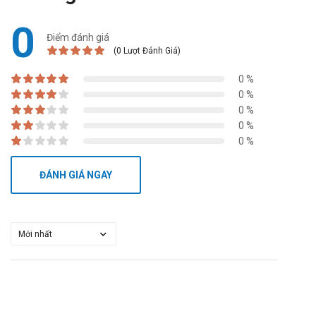
trên.
Liều dùng trên bệnh nhân suy thận:
0
Điểm đánh giá
Sự thải trừ pramipexol phụ thuộc vào chức năng
(0 Lượt Đánh Giá)
thận. Bệnh nhân có độ thanh thải creatinin trên
20 ml/phút không cần phải giảm liều hàng ngày.
0 %
Chưa nghiên cứu việc sử dụng Sifrol 0.25mg
0 %
0 %
trên bệnh nhân đang chạy thận nhân tạo hoặc
0 %
suy thận nặng.
0 %
Liều dùng trên bệnh nhân suy gan:
Không cần thiết phải giảm liều trên bệnh nhân
ĐÁNH GIÁ NGAY
suy gan, vì khoảng 90% hoạt chất đã hấp thu
được bài tiết qua thận.
Liều dùng ở trẻ em và thiếu niên:
Khuyến cáo không dùng Sifrol 0.25mg cho trẻ
em và thiếu niên dưới 18 tuổi do chưa có đủ dữ
liệu về tính an toàn và hiệu quả của thuốc đối
với nhóm đối tượng này.
Lưu ý
: Liều dùng trên chỉ mang tính chất tham