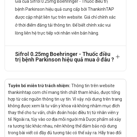
Giá của Sifrol 0.25mg Boehringer - Thuốc điều trị
liều hàng ngày thêm 0,75mg dạng muối cho đến
bệnh Parkinson hiệu quả cung cấp bởi ThankinhTAP
liều tối đa là 4,5mg dạng muối một ngày.
được cập nhật liên tục trên website. Giá chỉ chỉnh xác
Lưu ý:
Tỉ lệ buồn ngủ sẽ tăng lên khi liều cao
ở thời điểm đăng tải thông tin. Để biết chính xác vui
hơn 1,5mg/ngày.
lòng liên hệ trực tiếp với nhân viên bán hàng.
Điều trị duy trì:
Liều dùng cho từng bệnh nhân nên ở trong
khoảng từ 0,375mg dạng muối đến tối đa là
Sifrol 0.25mg Boehringer - Thuốc điều
trị bệnh Parkinson hiệu quả mua ở đâu ?
4,5mg dạng muối mỗi ngày. Trong quá trình tăng
liều ở ba nghiên cứu then chốt, hiệu quả đạt
được bắt đầu từ liều 1,5mg dạng muối. Việc
chỉnh liều thêm nữa cần dựa trên đáp ứng lâm
Tuyên bố miễn trừ trách nhiệm:
Thông tin trên website
sàng và sự xuất hiện các tác dụng ngoại ý.
thankinhtap.com chỉ mang tính chất tham khảo, được tổng
Trong các nghiên cứu lâm sàng, khoảng 5%
hợp từ các nguồn thông tin uy tín. Vì vậy. nội dung trên trang
bệnh nhân được điều trị ở liều thấp hơn 1,5mg
không được xem là tư vấn y khoa và không nhằm mục đích
dạng muối.
thay thế cho tư vấn, chẩn đoán hoặc điều trị từ nhân viên y
Trong điều trị bệnh Parkinson giai đoạn tiến
tế. Ngoài ra, tùy vào cơ địa mỗi người mà Dược phẩm sẽ xảy
ra tương tác khác nhau, nên không thể đảm bảo nội dung
triển, liều cao hơn 1,5mg dạng muối/ngày có thể
trong bài viết có đầy đủ tương tác có thể xảy ra. Hãy trao đổi
hữu ích cho bệnh nhân khi có dự định giảm liệu