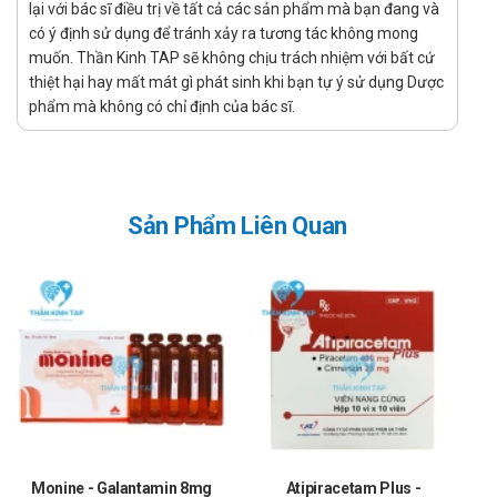
lại với bác sĩ điều trị về tất cả các sản phẩm mà bạn đang và
pháp levodopa. Giảm liều levodopa được khuyến
có ý định sử dụng để tránh xảy ra tương tác không mong
cáo trong cả hai trường hợp tăng liều hoặc điều
muốn. Thần Kinh TAP sẽ không chịu trách nhiệm với bất cứ
trị duy trì với Sifrol, tùy thuộc vào phản ứng của
thiệt hại hay mất mát gì phát sinh khi bạn tự ý sử dụng Dược
từng bệnh nhân.
phẩm mà không có chỉ định của bác sĩ.
Ngừng điều trị:
Ngừng đột ngột liệu pháp dopaminergic có thể
dẫn đến xuất hiện hội chứng ác tính do thuốc
chống loạn thần. Vì vậy, cần giảm liều
Sản Phẩm Liên Quan
pramipexol từ từ ở mức 0,75mg dạng muối mỗi
ngày cho đến khi liều hàng ngày giảm còn
0,75mg dạng muối. Sau đó, cứ mỗi ngày nên
giảm liều bớt 0,375mg dạng muối.
Liều dùng trên bệnh nhân suy thận:
Sự thải trừ pramipexol phụ thuộc vào chức năng
thận.
Bệnh nhân có độ thanh thải creatinin trên
50ml/phút không cần phải giảm liều hoặc số lần
Monine - Galantamin 8mg
dùng thuốc hàng ngày.
Atipiracetam Plus -