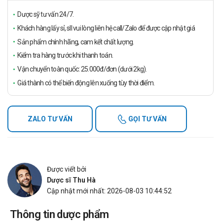
Dược sỹ tư vấn 24/7.
Khách hàng lấy sỉ, sll vui lòng liên hệ call/Zalo để được cập nhật giá
Sản phẩm chính hãng, cam kết chất lượng.
Kiểm tra hàng trước khi thanh toán.
Vận chuyển toàn quốc: 25.000đ/đơn (dưới 2kg).
Giá thành có thể biến động lên xuống tùy thời điểm.
ZALO TƯ VẤN
GỌI TƯ VẤN
Được viết bởi
Dược sĩ Thu Hà
Cập nhật mới nhất: 2026-08-03 10:44:52
Thông tin dược phẩm