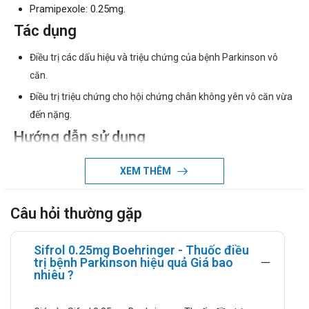
Pramipexole: 0.25mg.
Tác dụng
Điều trị các dấu hiệu và triệu chứng của bệnh Parkinson vô
căn.
Điều trị triệu chứng cho hội chứng chân không yên vô căn vừa
đến nặng.
Hướng dẫn sử dụng
Liều dùng:
XEM THÊM
Điều trị bệnh parkinson:
Điều trị khởi đầu:
Câu hỏi thường gặp
Liều dùng tăng dần, liều khởi đầu là 0,375mg
dạng muối mỗi ngày, rồi tăng liều dần mỗi 5 - 7
Sifrol 0.25mg Boehringer - Thuốc điều
ngày. Nếu bệnh nhân không gặp các tác dụng
trị bệnh Parkinson hiệu quả Giá bao
phụ quá khó chịu, nên chỉnh liều dần cho đến khi
nhiêu ?
đạt được tác dụng điều trị tối đa.
Nếu cần tăng liều thêm nữa, mỗi tuần nên tăng