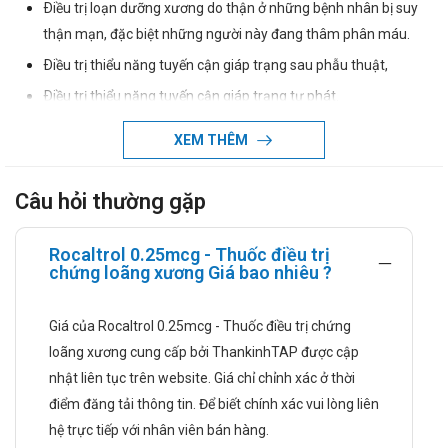
Ðiều trị loạn dưỡng xương do thận ở những bệnh nhân bị suy
thận mạn, đặc biệt những người này đang thâm phân máu.
Ðiều trị thiểu năng tuyến cận giáp trạng sau phẫu thuật,
Ðiều trị thiểu năng tuyến cận giáp trạng tự phát.
Ðiều trị thiểu năng giả tuyến cận giáp.
XEM THÊM
Ðiều trị còi xương phụ thuộc vitamin D.
Ðiều trị còi xương kháng vitamin D và giảm phosphat/máu.
Câu hỏi thường gặp
Cơ chế tác dụng của thuốc
Rocaltrol 0.25mcg - Thuốc điều trị
Dược động học
chứng loãng xương Giá bao nhiêu ?
Hấp thu
Nồng độ đỉnh trong huyết tương đạt được trong vòng 2
Giá của Rocaltrol 0.25mcg - Thuốc điều trị chứng
- 6 giờ sau khi uống một liều duy nhất 0,25-1,0 µg
loãng xương cung cấp bởi ThankinhTAP được cập
Rocaltrol.
nhật liên tục trên website. Giá chỉ chỉnh xác ở thời
điểm đăng tải thông tin. Để biết chính xác vui lòng liên
Phân phối
hệ trực tiếp với nhân viên bán hàng.
Trong khi vận chuyển trong máu, calcitriol và những