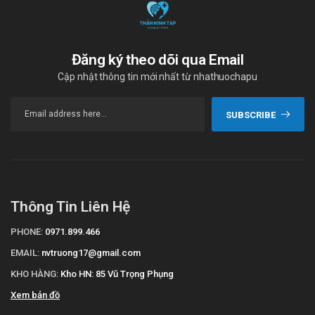
Thuốc dùng đường tiêm truyền.
Quá liều:
Đăng ký theo dõi qua Email
Cập nhật thông tin mới nhất từ nhathuochapu
Triệu chứng:
Có các biểu hiện bất thường.
SUBSCRIBE
Xử lý:
Trong trường hợp quá liều rửa ngay dạ dày, gây nôn để
phòng hấp thu thêm calcitriol. Uống dầu parafin để tẩy
ruột.
Thông Tin Liên Hệ
Nên xác định hàm lượng canxi huyết thanh một cách đều
đặn. Nếu hàm lượng canxi vẫn cao trong huyết thanh, có
PHONE:
0971.899.466
thể dùng phosphate và corticosteroid và dùng các biện
EMAIL:
nvtruong17@gmail.com
pháp dẫn tới lợi niệu.
KHO HÀNG:
Kho HN: 85 Vũ Trọng Phụng
Chống chỉ định
Xem bản đồ
Thuốc Rocaltrol 0.25mcg chống chỉ định dùng trong trường hợp