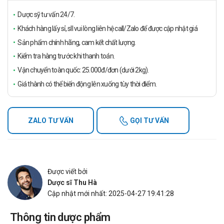
Dược sỹ tư vấn 24/7.
Khách hàng lấy sỉ, sll vui lòng liên hệ call/Zalo để được cập nhật giá
Sản phẩm chính hãng, cam kết chất lượng.
Kiểm tra hàng trước khi thanh toán.
Vận chuyển toàn quốc: 25.000đ/đơn (dưới 2kg).
Giá thành có thể biến động lên xuống tùy thời điểm.
ZALO TƯ VẤN
GỌI TƯ VẤN
Được viết bởi
Dược sĩ Thu Hà
Cập nhật mới nhất: 2025-04-27 19:41:28
Thông tin dược phẩm