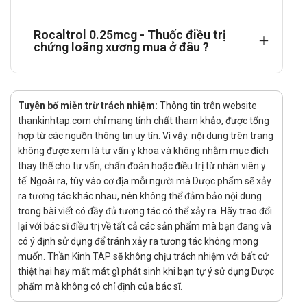
chất chuyển hóa khác của vitamin D sẽ kết hợp với
những protein đặc hiệu của huyết tương.
Rocaltrol 0.25mcg - Thuốc điều trị
chứng loãng xương mua ở đâu ?
Chuyển hóa
Calcitriol bị hydroxy hóa và oxy hóa trong thận và gan
bởi một isoenzyme chuyên biệt cytochrome P450;
Tuyên bố miễn trừ trách nhiệm:
CYP24A1.
Thông tin trên website
thankinhtap.com chỉ mang tính chất tham khảo, được tổng
Thải trừ
hợp từ các nguồn thông tin uy tín. Vì vậy. nội dung trên trang
Thời gian bán thải của calcitriol trong huyết tương
không được xem là tư vấn y khoa và không nhằm mục đích
thay thế cho tư vấn, chẩn đoán hoặc điều trị từ nhân viên y
trong khoảng 5 đến 8 giờ. Tác dụng dược lý của liều
tế. Ngoài ra, tùy vào cơ địa mỗi người mà Dược phẩm sẽ xảy
đơn calcitriol kéo dài khoảng 4 ngày. Calcitriol bài tiết
ra tương tác khác nhau, nên không thể đảm bảo nội dung
qua mật và có lẽ theo chu trình gan ruột.
trong bài viết có đầy đủ tương tác có thể xảy ra. Hãy trao đổi
Liều dùng và cách dùng:
lại với bác sĩ điều trị về tất cả các sản phẩm mà bạn đang và
có ý định sử dụng để tránh xảy ra tương tác không mong
Liều dùng tham khảo:
muốn. Thần Kinh TAP sẽ không chịu trách nhiệm với bất cứ
thiệt hại hay mất mát gì phát sinh khi bạn tự ý sử dụng Dược
phẩm mà không có chỉ định của bác sĩ.
Liều lượng Rocaltrol tối ưu hàng ngày cần xác định cẩn