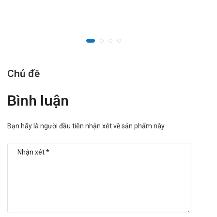
Hướng dẫn liều dùng đặc biệt
Chứng loãng xương sau mãn kinh
Liều khuyến cáo Rocaltrol là mỗi lần 0,25 µg, dùng 2 lần trong
1 ngày.
Cần xác định hàm lượng canxi và creatinin huyết thanh sau 1
Chủ đề
tuần, 3 và 6 tháng và sau đó 6 tháng kiểm tra một lần.
Bình luận
Loạn dưỡng xương do thận (ở những bệnh nhân có thẩm
phân máu)
Bạn hãy là người đầu tiên nhận xét về sản phẩm này
Liều khởi đầu hàng ngày là 0,25 µg. Ở người bệnh chỉ có
giảm nhẹ canxi máu hoặc vẫn còn hàm lượng canxi máu
bình thường, thì liều 0,25 µg trong mỗi ngày sau là đủ. Nếu
không có đáp ứng tốt về các thông số hóa sinh và những
biểu hiện lâm sàng của bệnh vẫn còn sau 2 - 4 tuần dùng
thuốc, thì có thể tăng liều thêm 0,25 µg/ 24 giờ cách nhau
2 - 4 tuần. Trong thời gian đó, cần xác định hàm lượng
canxi trong huyết thanh ít nhất hai lần mỗi tuần. Nhiều