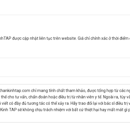
 cho là làm tăng dịch đường hô hấp, do đó làm thúc đẩy lưu lượng v
P được cập nhật liên tục trên website. Giá chỉ chỉnh xác ở thời điểm đăn
thankinhtap.com chỉ mang tính chất tham khảo, được tổng hợp từ các nguồ
hế cho tư vấn, chẩn đoán hoặc điều trị từ nhân viên y tế. Ngoài ra, tùy
với bất kỳ thành phần nào của thuốc.
iết có đầy đủ tương tác có thể xảy ra. Hãy trao đổi lại với bác sĩ điều t
uy hô hấp và hen phế quản.
inh TAP sẽ không chịu trách nhiệm với bất cứ thiệt hại hay mất mát gì