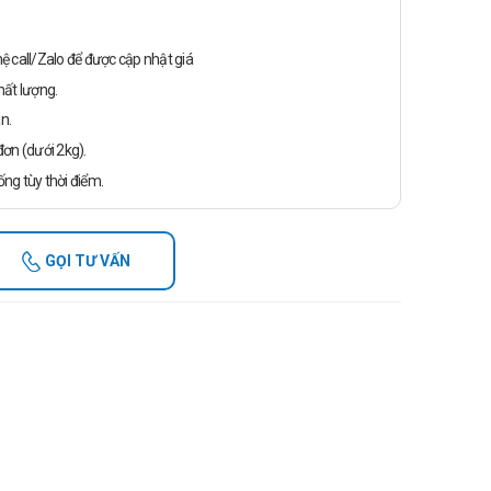
n hệ call/Zalo để được cập nhật giá
ất lượng.
n.
ơn (dưới 2kg).
ống tùy thời điểm.
GỌI TƯ VẤN