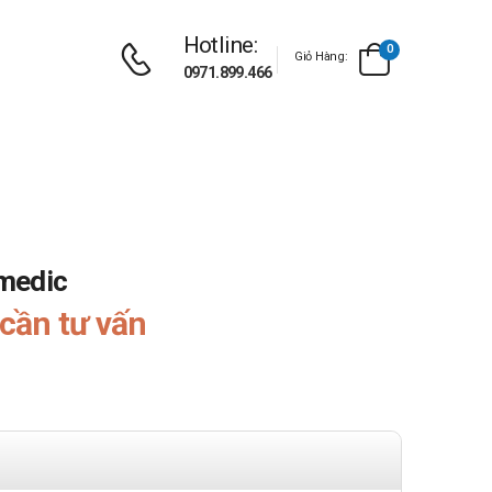
Hotline:
0
Giỏ Hàng:
0971.899.466
medic
cần tư vấn