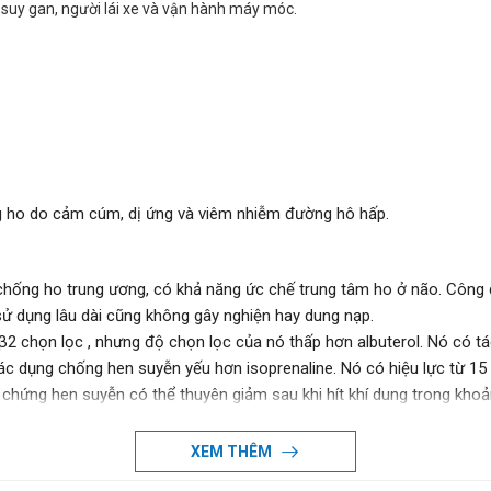
n suy gan, người lái xe và vận hành máy móc.
ng ho do cảm cúm, dị ứng và viêm nhiễm đường hô hấp.
ống ho trung ương, có khả năng ức chế trung tâm ho ở não. Công
ử dụng lâu dài cũng không gây nghiện hay dung nạp.
β2 chọn lọc , nhưng độ chọn lọc của nó thấp hơn albuterol. Nó có tá
Tác dụng chống hen suyễn yếu hơn isoprenaline. Nó có hiệu lực từ 15 
u chứng hen suyễn có thể thuyên giảm sau khi hít khí dung trong khoả
ng trong điều trị các bệnh như viêm phế quản cấp tính và mãn tính,
iêm nhiễm. Nó thường được điều chế dưới dạng chế phẩm kết hợp với 
XEM THÊM
n trên các tế bào tiết phế quản của đường hô hấp dưới để tăng cườn