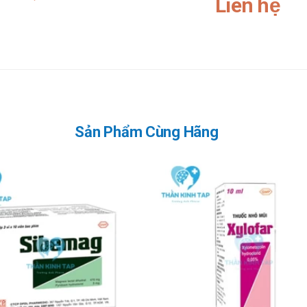
Liên hệ
át.
Sản Phẩm Cùng Hãng
có thể liên hệ qua website:
thankinhtap.com
hoặc liên hệ qua số điện tho