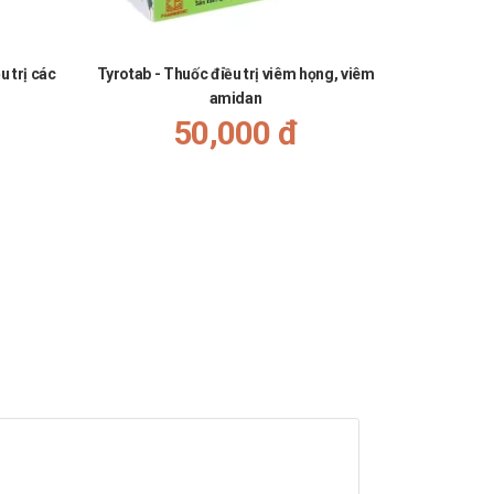
u trị các
Tyrotab - Thuốc điều trị viêm họng, viêm
Folacid
amidan
50,000 đ