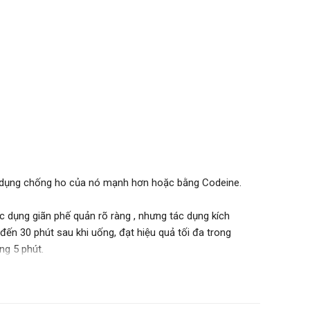
 dụng chống ho của nó mạnh hơn hoặc bằng Codeine.
c dụng giãn phế quản rõ ràng , nhưng tác dụng kích
đến 30 phút sau khi uống, đạt hiệu quả tối đa trong
ng 5 phút.
 viêm phổi, giãn phế quản, bệnh phổi tắc nghẽn mạn
thuốc giảm ho như codeine. Terpin Hydrate cải thiện
g loại bỏ các dịch tiết phế quản. Hoạt chất còn sát