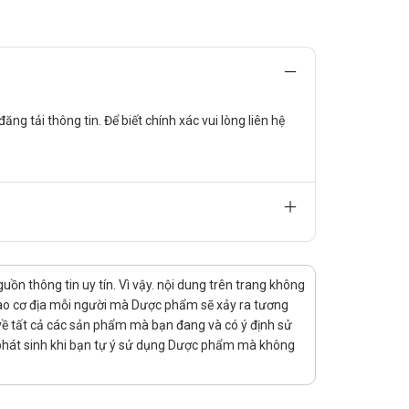
à độ thanh thải của các chất kích thích cục bộ và làm
g tải thông tin. Để biết chính xác vui lòng liên hệ
n thông tin uy tín. Vì vậy. nội dung trên trang không
 vào cơ địa mỗi người mà Dược phẩm sẽ xảy ra tương
rị về tất cả các sản phẩm mà bạn đang và có ý định sử
 phát sinh khi bạn tự ý sử dụng Dược phẩm mà không