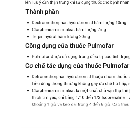
lên, lưu ý cần thận trọng khi sử dụng thuốc cho bệnh nhâ
Thành phần
Dextromethorphan hydrobromid hàm lượng 10mg.
Clorpheniramin maleat hàm lượng 2mg.
Terpin hydrat hàm lượng 20mg.
Công dụng của thuốc Pulmofar
Pulmofar được sử dụng trong điều trị các tình trạ
Cơ chế tác dụng của thuốc Pulmofar
Detromethorphan hydrobromid thuộc nhóm thuốc ch
Liều dùng thông thường không gây ức chế hô hấp, s
Clorpheniramin maleat là một chất chủ vận thụ thể 
thích tim yếu, chỉ bằng 1/10 đến 1/3 Isoprenaline. 
khoảng 1 giờ và kéo dài trong 4 đến 6 giờ. Các triệ
Terpin Hydrate thuộc nhóm có tác dụng long đờm dù
tính, nhiễm trùng đường hô hấp trên và các bệnh v
chức năng niêm mạc thông qua tác dụng trực tiếp lê