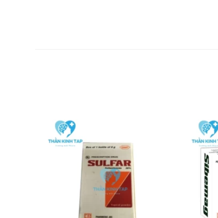
Cho con bú:
Chống chỉ định
Lái xe và vận hành máy móc:
Thận trọng khi sử dụng
Cách bảo quản
Bảo quản thuốc Pulmofar ở vị trí khô ráo, thoáng m
Nhà sản xuất
Tên: Pharmedic
Xuất xứ: Việt Nam
Để biết giá sỉ, lẻ thuốc Pulmofar (Hộp 10 vỉ x 10 viên) bạn 
Nguồn: https://dichvucong.dav.gov.vn/