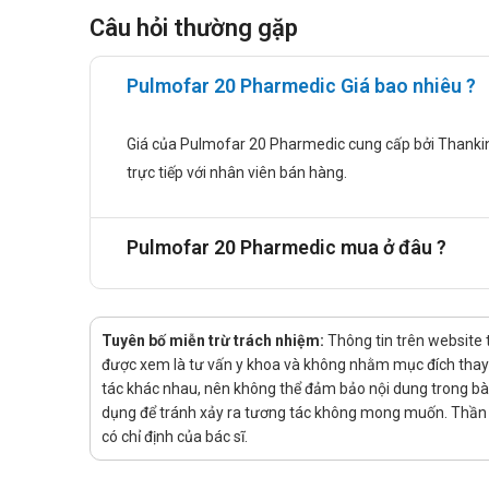
trùng trên nhu mô phổi nhưng hoạt lực yếu. Nó được
Câu hỏi thường gặp
hạ độ nhớt của chất nhầy.
Hướng dẫn sử dụng
Pulmofar 20 Pharmedic Giá bao nhiêu ?
Liều dùng và cách dùng
Giá của Pulmofar 20 Pharmedic cung cấp bởi ThankinhTA
trực tiếp với nhân viên bán hàng.
Liều dùng:
Người lớn: 1 -2 viên x 2 - 3 lần/ngày.
Trẻ em từ 5 đến 15 tuổi: 1-3 viên/ngày.
Pulmofar 20 Pharmedic mua ở đâu ?
Cách dùng
Thuốc dùng đường uống
Chống chỉ định
Tuyên bố miễn trừ trách nhiệm:
Thông tin trên website 
được xem là tư vấn y khoa và không nhằm mục đích thay t
Không dùng thuốc trong những trường hợp mẫn cảm 
tác khác nhau, nên không thể đảm bảo nội dung trong bài v
Những bệnh nhân đang điều trị bằng IMA, tiền sử s
dụng để tránh xảy ra tương tác không mong muốn. Thần K
Bệnh nhân bị bí tiểu, glocom góc đóng.
có chỉ định của bác sĩ.
Tác dụng phụ của thuốc Pulmofar