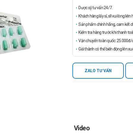
Dược sỹ tư vấn 24/7.
Khách hàng lấy sỉ, sll vui lòng liê
Sản phẩm chính hãng, cam kết ch
Kiểm tra hàng trước khi thanh toá
Vận chuyển toàn quốc: 25.000đ/đ
Giá thành có thể biến động lên xu
ZALO TƯ VẤN
Video