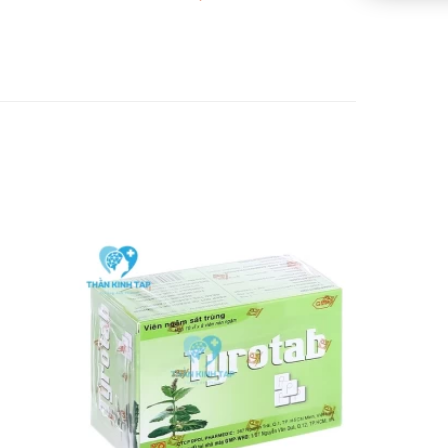
ại hotline: Call/Zalo: 09017963288.