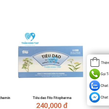
Thêm
Gọi T
ốc này tăng lên hoặc dextromethorphan.
Chat
Chat v
ethamin
Tiêu dao Fito Fitopharma
Menzag mỡ
240,000 đ