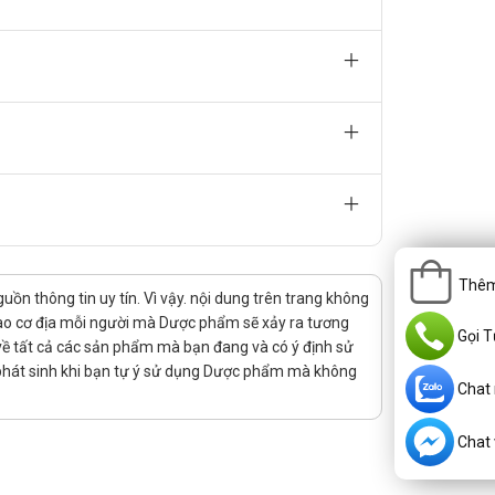
ẩm chế biến sẵn, đồ ăn nhiều dầu mỡ và đường vì chúng
c khỏe tổng thể của làn da.
Thêm
n thông tin uy tín. Vì vậy. nội dung trên trang không
 vào cơ địa mỗi người mà Dược phẩm sẽ xảy ra tương
Gọi T
rị về tất cả các sản phẩm mà bạn đang và có ý định sử
 phát sinh khi bạn tự ý sử dụng Dược phẩm mà không
Chat
Chat v