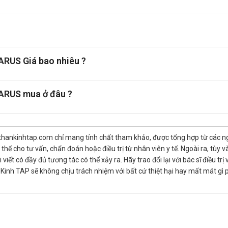
 xoăn, để cung cấp thêm vitamin B5 và kẽm. Hạn chế tiêu thụ thực ph
đủ nước hàng ngày cũng là yếu tố quan trọng để duy trì độ ẩm và sứ
NARUS Giá bao nhiêu ?
NARUS mua ở đâu ?
thankinhtap.com chỉ mang tính chất tham khảo, được tổng hợp từ các nguồ
hế cho tư vấn, chẩn đoán hoặc điều trị từ nhân viên y tế. Ngoài ra, tùy
iết có đầy đủ tương tác có thể xảy ra. Hãy trao đổi lại với bác sĩ điều t
inh TAP sẽ không chịu trách nhiệm với bất cứ thiệt hại hay mất mát gì