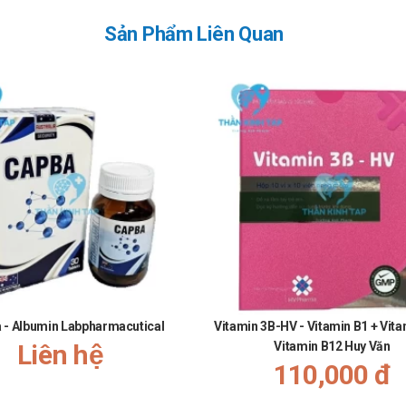
Sản Phẩm Liên Quan
 - Albumin Labpharmacutical
Vitamin 3B-HV - Vitamin B1 + Vita
Liên hệ
Vitamin B12 Huy Văn
110,000 đ