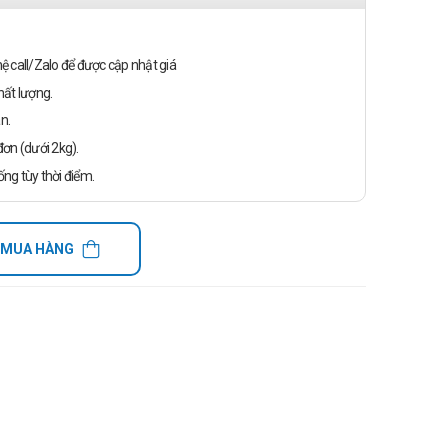
n hệ call/Zalo để được cập nhật giá
ất lượng.
n.
ơn (dưới 2kg).
ống tùy thời điểm.
 MUA HÀNG