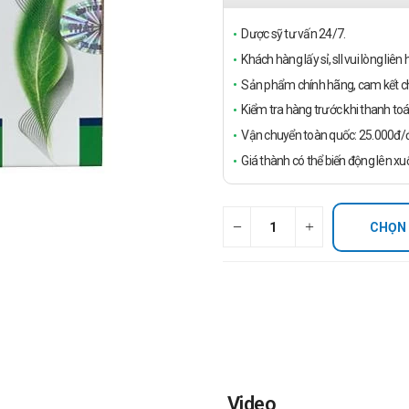
Dược sỹ tư vấn 24/7.
Khách hàng lấy sỉ, sll vui lòng liê
Sản phẩm chính hãng, cam kết ch
Kiểm tra hàng trước khi thanh toá
Vận chuyển toàn quốc: 25.000đ/đ
Giá thành có thể biến động lên xu
CHỌN
Video