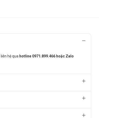
ng độ biotin trong cơ thể.
ể liên hệ qua
hotline 0971.899.466 hoặc Zalo
 cường hiệu quả chăm sóc tóc, móng và da. Bên cạnh đó,