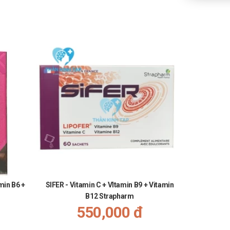
min B6 +
SIFER - Vitamin C + VItamin B9 + Vitamin
Probiotic 
B12 Strapharm
550,000 đ