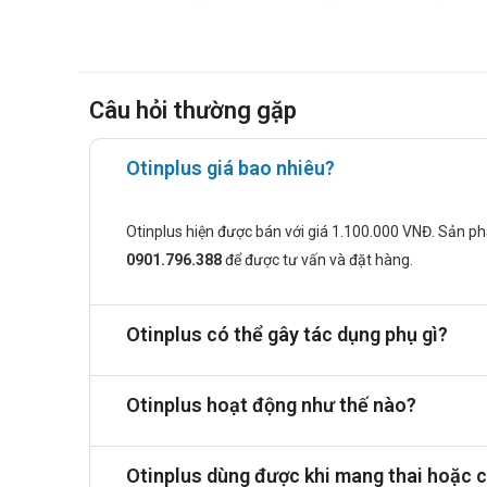
Cách dùng:
Người dùng uống nguyên viên nhộng Otinplus với 1 
Có thể dùng sau hoặc trước ăn đều được.
Câu hỏi thường gặp
Liều dùng:
Sử dụng 1-2 viên/ngày.
Otinplus giá bao nhiêu?
Tương tác
Biotin: Khi dùng đồng thời với các thuốc chống co g
Otinplus hiện được bán với giá 1.100.000 VNĐ. Sản p
Kẽm: Sự hấp thu kẽm có thể bị giảm khi dùng cùng 
0901.796.388
để được tư vấn và đặt hàng.
Vitamin B5: Dùng cùng với thuốc kháng sinh tetracyc
Các lựa chọn thay thế Otinplus
Otinplus có thể gây tác dụng phụ gì?
Bofentus
: Bổ sung canxi và vitamin D3, hỗ trợ sức 
K2-Bones
: Kết hợp canxi, vitamin D3 và vitamin K2
Otinplus hoạt động như thế nào?
Ecanix
: Cung cấp canxi, vitamin D3 và các khoáng c
Lời khuyên về dinh dưỡng
Otinplus dùng được khi mang thai hoặc 
Khi sử dụng Otinplus, người dùng nên bổ sung các t