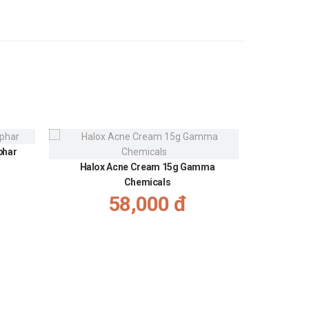
phar
Gel giảm
Halox Acne Cream 15g Gamma
Chemicals
58,000 đ