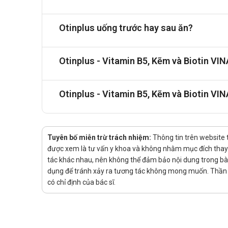
nên ăn nhiều rau xanh, đặc biệt là rau bina và cải
có thể làm giảm hiệu quả hấp thu dưỡng chất. Uống 
Otinplus uống trước hay sau ăn?
Otinplus - Vitamin B5, Kẽm và Biotin VI
Otinplus - Vitamin B5, Kẽm và Biotin VI
Tuyên bố miễn trừ trách nhiệm:
Thông tin trên website 
được xem là tư vấn y khoa và không nhằm mục đích thay t
tác khác nhau, nên không thể đảm bảo nội dung trong bài v
dụng để tránh xảy ra tương tác không mong muốn. Thần K
có chỉ định của bác sĩ.