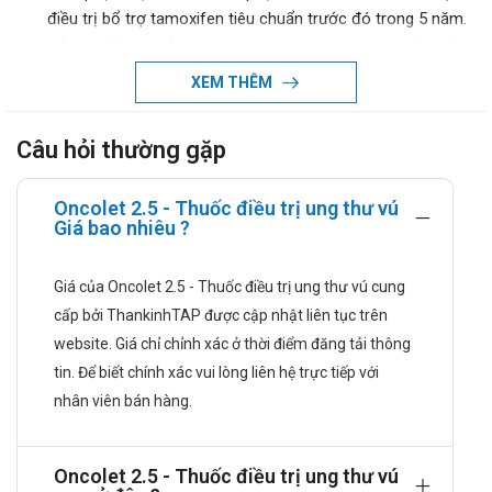
điều trị bổ trợ tamoxifen tiêu chuẩn trước đó trong 5 năm.
Điều trị đầu tiên ở phụ nữ mãn kinh bị ung thư vú tiến triển
phụ thuộc hormone.
XEM THÊM
Ung thư vú tiến triển sau khi tái phát hoặc tiến triển bệnh, ở
phụ nữ có tình trạng nội tiết sau mãn kinh tự nhiên hoặc
Câu hỏi thường gặp
nhân tạo, những người trước đây đã được điều trị bằng
thuốc kháng estrogen.
Điều trị tân hỗ trợ cho phụ nữ sau mãn kinh bị ung thư vú
Oncolet 2.5 - Thuốc điều trị ung thư vú
Giá bao nhiêu ?
âm tính với thụ thể hormone dương tính, HER-2 mà hóa trị
liệu không phù hợp và không được chỉ định phẫu thuật
ngay lập tức
Giá của Oncolet 2.5 - Thuốc điều trị ung thư vú cung
Liều dùng và cách dùng:
cấp bởi ThankinhTAP được cập nhật liên tục trên
website. Giá chỉ chỉnh xác ở thời điểm đăng tải thông
Liều dùng:
tin. Để biết chính xác vui lòng liên hệ trực tiếp với
Liều Letroheal được khuyến cáo là 2,5mg, 1 lần/ngày.
nhân viên bán hàng.
Trong điều trị bổ trợ và bổ trợ kéo dài, việc điều trị bằng
viên Letrozole nên tiếp tục trong 5 năm hoặc cho đến khi
Oncolet 2.5 - Thuốc điều trị ung thư vú
khối u tái phát, tùy theo trường hợp nào xảy ra trước.