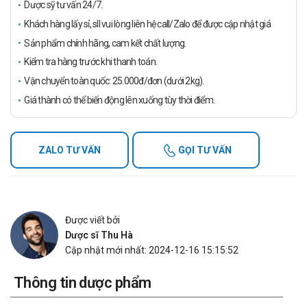
Dược sỹ tư vấn 24/7.
Khách hàng lấy sỉ, sll vui lòng liên hệ call/Zalo để được cập nhật giá
Sản phẩm chính hãng, cam kết chất lượng.
Kiểm tra hàng trước khi thanh toán.
Vận chuyển toàn quốc: 25.000đ/đơn (dưới 2kg).
Giá thành có thể biến động lên xuống tùy thời điểm.
ZALO TƯ VẤN
GỌI TƯ VẤN
Được viết bởi
Dược sĩ Thu Hà
Cập nhật mới nhất: 2024-12-16 15:15:52
Thông tin dược phẩm