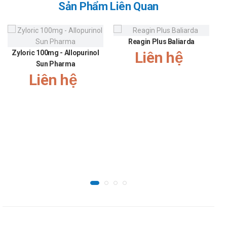
Sản Phẩm Liên Quan
Trước khi dùng Oncolet 2.5, hãy thông báo cho bác sĩ nếu bạn
có tiền sử gãy xương hoặc loãng xương, cholesterol cao hoặc
Reagin Plus Baliarda
bệnh gan (đặc biệt là xơ gan).
Zyloric 100mg - Allopurinol
Liên hệ
Tương tác
Sun Pharma
Liên hệ
Sự chuyển hóa của letrozole một phần qua trung gian
CYP2A6 và CYP3A4. Các nghiên cứu tương tác lâm sàng với
cimetidine và warfarin chỉ ra rằng việc sử dụng đồng thời
letrozole với các thuốc này không gây ra các tương tác thuốc
có ý nghĩa lâm sàng, mặc dù cimetidine được biết là chất ức
chế yếu một trong các isoenzym cytochrome P450 có khả
năng chuyển hóa letrozole in vitro.
Nhà sản xuất
Tên: Zydus Celexa - Ấn Độ.
Xuất xứ: Ấn Độ.
Nguồn: dichvucong.dav.gov.vn.