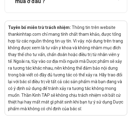
mua ở đâu ?
Trong hóa trị tân bổ trợ, letrozole có thể được tiếp tục
trong 4 đến 8 tháng để giảm khối u tối ưu. Nếu đáp ứng
không đầy đủ, nên ngừng điều trị bằng letrozole và lên lịch
Tuyên bố miễn trừ trách nhiệm:
Thông tin trên website
phẫu thuật và/hoặc các lựa chọn điều trị khác.
thankinhtap.com chỉ mang tính chất tham khảo, được tổng
hợp từ các nguồn thông tin uy tín. Vì vậy. nội dung trên trang
Cách dùng: Thuốc dùng đường uống.
không được xem là tư vấn y khoa và không nhằm mục đích
Chống chỉ định
thay thế cho tư vấn, chẩn đoán hoặc điều trị từ nhân viên y
tế. Ngoài ra, tùy vào cơ địa mỗi người mà Dược phẩm sẽ xảy
Thuốc Oncolet 2.5 chống chỉ định dùng trong trường hợp sau:
ra tương tác khác nhau, nên không thể đảm bảo nội dung
Bệnh nhân bị mẫn cảm với các thành phần thuốc.
trong bài viết có đầy đủ tương tác có thể xảy ra. Hãy trao đổi
Tác dụng phụ của thuốc Oncolet 2.5
lại với bác sĩ điều trị về tất cả các sản phẩm mà bạn đang và
có ý định sử dụng để tránh xảy ra tương tác không mong
Các tác dụng phụ thường gặp khi sử dụng thuốc Oncolet 2.5
muốn. Thần Kinh TAP sẽ không chịu trách nhiệm với bất cứ
thiệt hại hay mất mát gì phát sinh khi bạn tự ý sử dụng Dược
có thể bao gồm: bốc hỏa, nóng bừng hoặc đỏ ở mặt hoặc
phẩm mà không có chỉ định của bác sĩ.
ngực, nhức đầu, chóng mặt, suy nhược, đau xương, đau cơ
hoặc khớp; sưng tấy, tăng cân; tăng tiết mồ hôi; hoặc tăng
cholesterol trong máu.
Cảnh báo khi sử dụng