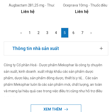
Augbactam 281,25 mg - Thuốc điều trị viêm, nhiễm trùng
Oceprava 10mg - Thuốc điều trị
Liên hệ
Liên hệ
‹
1
2
3
4
5
6
7
›
Thông tin nhà sản xuất
Công ty Cổ phần Hoá - Dược phẩm Mekophar là công ty chuyên
sản xuất, kinh doanh. xuất nhập khẩu các sản phẩm dược
phẩm, dược liệu, sản phẩm đông dược, thiết bị y tế,... Các sản
phẩm Mekophar luôn là các sản phẩm mới, chất lượng, an toàn
và mang lại hiệu quả cao trong việc điều trị cũng như hỗ trợ điều
trị bệnh.
XEM THÊM