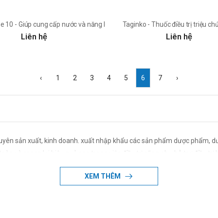
quả
e 10 - Giúp cung cấp nước và năng lượng cho cơ thể
Taginko - Thuốc điều trị triệu c
Liên hệ
Liên hệ
‹
1
2
3
4
5
6
7
›
ên sản xuất, kinh doanh. xuất nhập khẩu các sản phẩm dược phẩm, dược l
n và mang lại hiệu quả cao trong việc điều trị cũng như hỗ trợ điều trị 
XEM THÊM