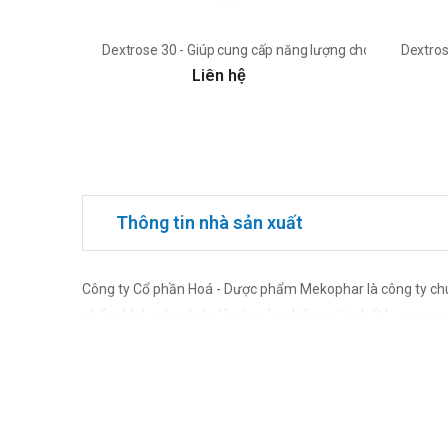
Dextrose 30 - Giúp cung cấp năng lượng cho cơ thể hiệu 
Dextros
Liên hệ
Thông tin nhà sản xuất
Công ty Cổ phần Hoá - Dược phẩm Mekophar là công ty chuy
phẩm Mekophar luôn là các sản phẩm mới, chất lượng, an toà