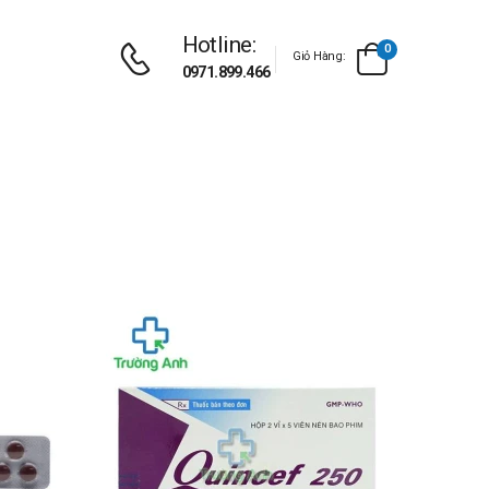
Hotline:
0
Giỏ Hàng:
0971.899.466