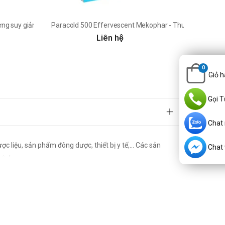
hứng suy giảm trí năng bệnh lý
Paracold 500 Effervescent Mekophar - Thuốc giúp giảm 
Liên hệ
0
Giỏ 
Gọi T
Chat
iệu, sản phẩm đông dược, thiết bị y tế,... Các sản
Chat v
bệnh.