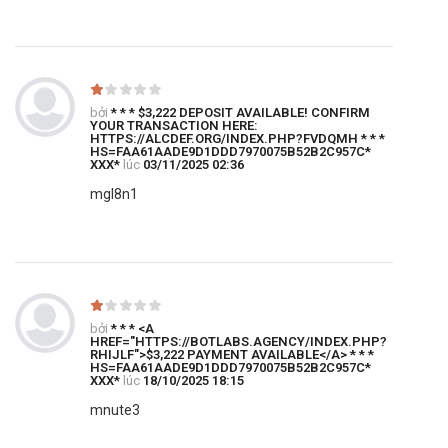
bởi
* * * $3,222 DEPOSIT AVAILABLE! CONFIRM
YOUR TRANSACTION HERE:
HTTPS://ALCDEF.ORG/INDEX.PHP?FVDQMH * * *
HS=FAA61AADE9D1DDD7970075B52B2C957C*
ХХХ*
lúc
03/11/2025 02:36
mgl8n1
bởi
* * * <A
HREF="HTTPS://BOTLABS.AGENCY/INDEX.PHP?
RHIJLF">$3,222 PAYMENT AVAILABLE</A> * * *
HS=FAA61AADE9D1DDD7970075B52B2C957C*
ХХХ*
lúc
18/10/2025 18:15
mnute3