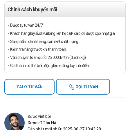
Chính sách khuyến mãi
Dược sỹ tư vấn 24/7.
Khách hàng lấy sỉ, sll vui lòng liên hệ call/Zalo để được cập nhật giá
Sản phẩm chính hãng, cam kết chất lượng.
Kiểm tra hàng trước khi thanh toán.
Vận chuyển toàn quốc: 25.000đ/đơn (dưới 2kg).
Giá thành có thể biến động lên xuống tùy thời điểm.
ZALO TƯ VẤN
GỌI TƯ VẤN
Được viết bởi
Dược sĩ Thu Hà
Cập nhật mới nhất: 2025-06-27 13:43:28