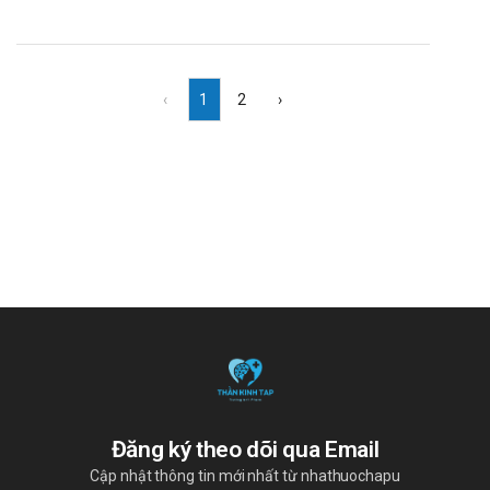
‹
1
2
›
Đăng ký theo dõi qua Email
Cập nhật thông tin mới nhất từ nhathuochapu