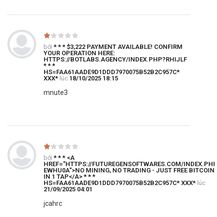
bởi
* * * $3,222 PAYMENT AVAILABLE! CONFIRM
YOUR OPERATION HERE:
HTTPS://BOTLABS.AGENCY/INDEX.PHP?RHIJLF
* * *
HS=FAA61AADE9D1DDD7970075B52B2C957C*
ХХХ*
lúc
18/10/2025 18:15
mnute3
bởi
* * * <A
HREF="HTTPS://FUTUREGENSOFTWARES.COM/INDEX.PH
EWHU0A">NO MINING, NO TRADING - JUST FREE BITCOIN
IN 1 TAP</A> * * *
HS=FAA61AADE9D1DDD7970075B52B2C957C* ХХХ*
lúc
21/09/2025 04:01
jcahrc