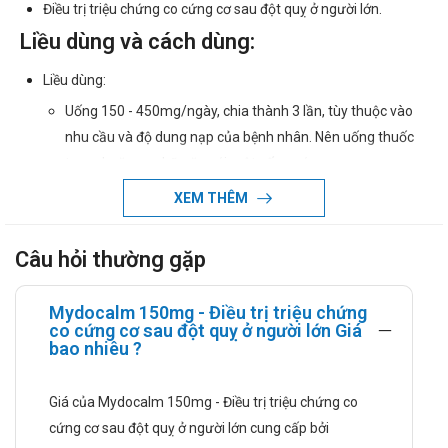
Điều trị triệu chứng co cứng cơ sau đột quỵ ở người lớn.
Liều dùng và cách dùng:
Liều dùng:
Uống 150 - 450mg/ngày, chia thành 3 lần, tùy thuộc vào
nhu cầu và độ dung nạp của bệnh nhân. Nên uống thuốc
trong hoặc sau bữa ăn với một cốc nước.
Các đối tượng bệnh nhân đặc biệt
XEM THÊM
Bệnh nhân suy thận
Câu hỏi thường gặp
Thông tin về việc sử dụng thuốc trên bệnh nhân
suy thận còn hạn chế, tuy nhiên đã ghi nhận được
sự gia tăng tỷ lệ xuất hiện các biến cố có hại trên
Mydocalm 150mg - Điều trị triệu chứng
co cứng cơ sau đột quỵ ở người lớn Giá
nhóm bệnh nhân này. Do vậy, đối với bệnh nhân suy
bao nhiêu ?
thận mức độ trung bình, cần xác định liều cho từng
bệnh nhân kết hợp với theo dõi chặt chẽ tình trạng
Giá của Mydocalm 150mg - Điều trị triệu chứng co
bệnh và chức năng thận. Không khuyến cáo sử
cứng cơ sau đột quỵ ở người lớn cung cấp bởi
dụng Tolperison trên bệnh nhân bị suy thận mức