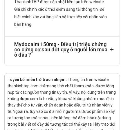
ThankinhTAP được cập nhật liên tục trên website.
độ nặng.
Giá chỉ chỉnh xác ở thời điểm đăng tải thông tin. Để
Đối với bệnh nhân suy gan
biết chính xác vui lòng liên hệ trực tiếp với nhân viên
Thông tin về việc sử dụng thuốc trên bệnh nhân
bán hàng.
suy gan còn hạn chế, tuy nhiên đã ghi nhận được
sự gia tăng tỷ lệ xuất hiện các biến cố có hại trên
Mydocalm 150mg - Điều trị triệu chứng
nhóm bệnh nhân này. Do vậy, đối với bệnh nhân suy
co cứng cơ sau đột quỵ ở người lớn mua
gan mức độ trung bình, cần xác định liều cho từng
ở đâu ?
bệnh nhân kết hợp với theo dõi chặt chẽ tình trạng
bệnh và chức năng gan. Không khuyến cáo sử
dụng Tolperison trên bệnh nhân bị suy gan mức độ
Tuyên bố miễn trừ trách nhiệm:
Thông tin trên website
nặng.
thankinhtap.com chỉ mang tính chất tham khảo, được tổng
Đối với trẻ em
hợp từ các nguồn thông tin uy tín. Vì vậy. nội dung trên trang
không được xem là tư vấn y khoa và không nhằm mục đích
Mức độ an toàn và hiệu quả của Tolperison trên trẻ
thay thế cho tư vấn, chẩn đoán hoặc điều trị từ nhân viên y
em vẫn chưa được khẳng định.
tế. Ngoài ra, tùy vào cơ địa mỗi người mà Dược phẩm sẽ xảy
Cách dùng:
ra tương tác khác nhau, nên không thể đảm bảo nội dung
trong bài viết có đầy đủ tương tác có thể xảy ra. Hãy trao đổi
Thuốc dùng đường uống.