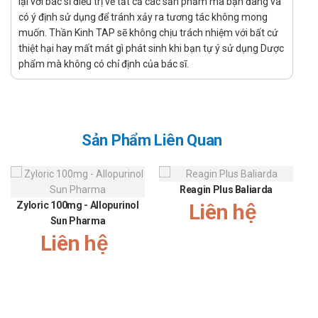
lại với bác sĩ điều trị về tất cả các sản phẩm mà bạn đang và
Chống chỉ định
có ý định sử dụng để tránh xảy ra tương tác không mong
muốn. Thần Kinh TAP sẽ không chịu trách nhiệm với bất cứ
Thuốc Mydocalm 150mg chống chỉ định dùng trong trường hợp
thiệt hại hay mất mát gì phát sinh khi bạn tự ý sử dụng Dược
sau:
phẩm mà không có chỉ định của bác sĩ.
Mẫn cảm với Tolperison hoặc các chất có cấu trúc hóa học
tương tự eperison hoặc các tá dược.
Nhược cơ nặng.
Sản Phẩm Liên Quan
Tác dụng phụ của thuốc Mydocalm
150mg
Reagin Plus Baliarda
Thông báo cho bác sĩ các tác dụng không mong muốn gặp
Zyloric 100mg - Allopurinol
Liên hệ
phải khi sử dụng thuốc.
Sun Pharma
Hầu hết các tác dụng không mong muốn khi sử dụng
Liên hệ
Tolperison chủ yếu là các biểu hiện trên da, mô dưới da, các
rối loạn toàn thân, rối loạn trên thần kinh và rối loạn tiêu hóa.
Phản ứng quá mẫn: hầu hết các phản ứng này đều không
nghiêm trọng và có thể tự hồi phục. Rất hiếm gặp các phản