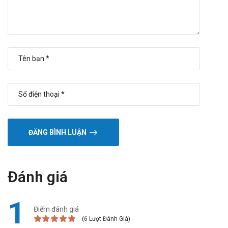
Các nghiên cứu tương tác dược động học trên enzyme
chuyển hóa CYP2D6 với cơ chất Dextromethorphan cho thấy
sử dụng đồng thời Tolperison có thể làm tăng nồng độ trong
máu của các thuốc chuyển hóa chủ yếu qua CYP2D6 như
Thioridazin, Tolterodin, Venlafaxin,Atomoxetin, Desipramin,
Dextromethorphan, Metoprolol, Nebivolol và Perphenazin.
Các nghiên cứu in vitro trên các tiểu thùy gan và tế bào gan
người không cho thấy sự ức chế hay cảm ứng trên các
isoenzyme CYP khác (CYP2B0, CYP2C8, CYP2C9,CYP2C19,
CYP1A2, CYP3A4).
ĐĂNG BÌNH LUẬN
Ngược lại, nồng độ Tolperison không bị ảnh hưởng khi sử
dụng đồng thời với các thuốc chuyển hóa qua CYP2D6 do
Tolperison có thể chuyển hóa qua các con đường khác.
Đánh giá
Sinh khả dụng của Tolperison bị giảm nếu không uống thuốc
1
cùng bữa ăn, nên uống thuốc cùng bữa ăn hoặc ngay sau khi
Điểm đánh giá
ăn.
(6 Lượt Đánh Giá)