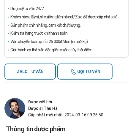
Dược sỹ tư vấn 24/7.
Khách hàng lấy sỉ, sll vui lòng liên hệ call/Zalo để được cập nhật giá
Sản phẩm chính hãng, cam kết chất lượng.
Kiểm tra hàng trước khi thanh toán.
Vận chuyển toàn quốc: 25.000đ/đơn (dưới 2kg).
Giá thành có thể biến động lên xuống tùy thời điểm.
ZALO TƯ VẤN
GỌI TƯ VẤN
Được viết bởi
Dược sĩ Thu Hà
Cập nhật mới nhất: 2024-03-16 09:26:50
Thông tin dược phẩm