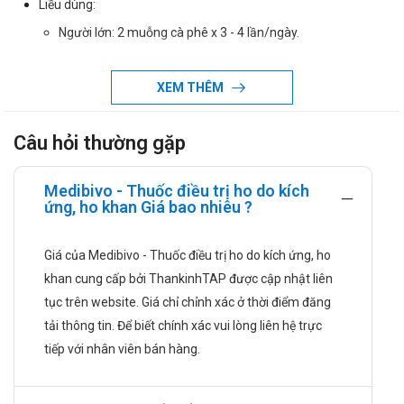
Liều dùng:
Người lớn: 2 muỗng cà phê x 3 - 4 lần/ngày.
Trẻ em 6 - 12 tuổi: 1/2 muỗng cà phê x 3 - 4 lần/ngày.
XEM THÊM
Trẻ em 2 - 6 tuổi: 1/4 - 1/2 muỗng cà phê x 3 - 4 lần/ngày.
Người lớn và trẻ em trên 10 tuổi: 10 mg/lần, ngày uống 3
Câu hỏi thường gặp
lần (1 thìa cà phê 5 ml dung dịch 0,2%); 5 ml/lần, ngày
uống 3 lần.
Medibivo - Thuốc điều trị ho do kích
Trẻ em dưới 10 tuổi: 0,5 mg/kg/ngày chia làm 2 – 3 lần.
ứng, ho khan Giá bao nhiêu ?
5 – 10 tuổi: 4 mg/lần (1 thìa cà phê ) ngày uống 3 lần.
2 – 5 tuổi: 2 mg/lần (1/2 thìa cà phê) ngày uống 3 lần.
Giá của Medibivo - Thuốc điều trị ho do kích ứng, ho
Dưới 2 tuổi: 1 mg/lần (1/4 thìa cà phê ) ngày uống 3 lần.
khan cung cấp bởi ThankinhTAP được cập nhật liên
tục trên website. Giá chỉ chỉnh xác ở thời điểm đăng
Cách dùng: Thuốc dùng đường uống.
tải thông tin. Để biết chính xác vui lòng liên hệ trực
Chống chỉ định
tiếp với nhân viên bán hàng.
Thuốc Medibivo chống chỉ định dùng trong trường hợp sau:
Ðang dùng IMAO. Phụ nữ có thai 3 tháng đầu. Loét dạ dày.