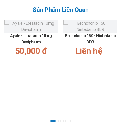
Sản Phẩm Liên Quan
Ayale - Loratadin 10mg
Bronchonib 150 - Nintedanib
Davipharm
BDR
50,000 đ
Liên hệ
T