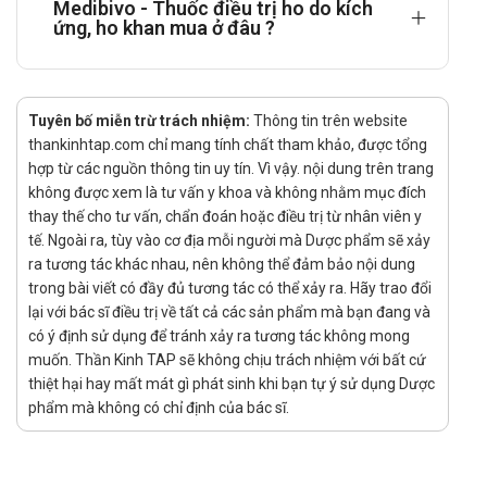
Medibivo - Thuốc điều trị ho do kích
Bệnh nhân bị mẫn cảm với các thành phần thuốc.
ứng, ho khan mua ở đâu ?
Tác dụng phụ của thuốc Medibivo
Thỉnh thoảng: ngầy ngật (nhẹ), choáng váng & rối loạn tiêu
Tuyên bố miễn trừ trách nhiệm:
Thông tin trên website
hóa.
thankinhtap.com chỉ mang tính chất tham khảo, được tổng
Hiếm gặp: buồn nôn & khó chịu vùng thượng vị.
hợp từ các nguồn thông tin uy tín. Vì vậy. nội dung trên trang
Tương tác
không được xem là tư vấn y khoa và không nhằm mục đích
thay thế cho tư vấn, chẩn đoán hoặc điều trị từ nhân viên y
Khi kết hợp cùng với thuốc hoặc các thành phần trong thức
tế. Ngoài ra, tùy vào cơ địa mỗi người mà Dược phẩm sẽ xảy
ra tương tác khác nhau, nên không thể đảm bảo nội dung
ăn, đồ uống thuốc có thể gây ra một số phản ứng. Do vậy, bạn
trong bài viết có đầy đủ tương tác có thể xảy ra. Hãy trao đổi
nên tham khảo ý kiến bác sĩ để kiêng khem trong quá trình
lại với bác sĩ điều trị về tất cả các sản phẩm mà bạn đang và
dùng thuốc.
có ý định sử dụng để tránh xảy ra tương tác không mong
Nhà sản xuất
muốn. Thần Kinh TAP sẽ không chịu trách nhiệm với bất cứ
thiệt hại hay mất mát gì phát sinh khi bạn tự ý sử dụng Dược
Tên: Công ty CP dược phẩm Me Di Sun (Medisun)
phẩm mà không có chỉ định của bác sĩ.
Xuất xứ: Việt Nam
Nguồn: dichvucong.dav.gov.vn.