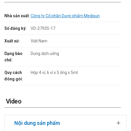
Nhà sản xuất:
Công ty Cổ phần Dược phẩm Medisun
Số đăng ký:
VD-27935-17
Xuất xứ:
Việt Nam
Dạng bào
Dung dịch uống
chế:
Quy cách
Hộp 4 vỉ, 6 vỉ x 5 ống x 5ml
đóng gói:
Video
Nội dung sản phẩm