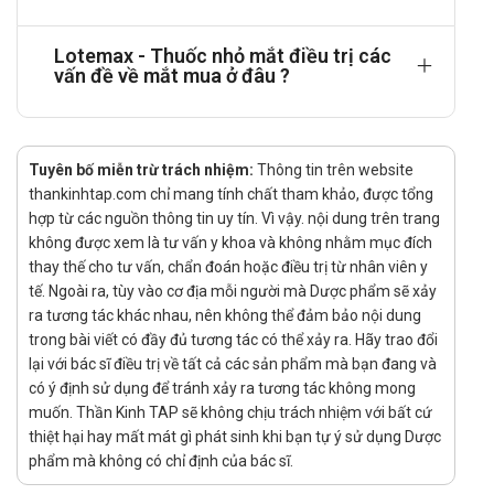
đầu của giai đoạn hậu phẫu.
Liều dùng và hiệu quả điều trị, mức độ an toàn cho trẻ em vẫn
Lotemax - Thuốc nhỏ mắt điều trị các
vấn đề về mắt mua ở đâu ?
chưa được nghiên cứu đầy đủ.
Cách dùng thuốc Lotemax
Thuốc Lotemax được dùng bằng đường nhỏ dung dịch thuốc
Tuyên bố miễn trừ trách nhiệm:
Thông tin trên website
thật chậm từng giọt vào mắt, nhỏ thuốc vào túi kết mạc của
thankinhtap.com chỉ mang tính chất tham khảo, được tổng
mắt bị bệnh.
hợp từ các nguồn thông tin uy tín. Vì vậy. nội dung trên trang
Người bệnh cần lắc mạnh lọ dung dịch thuốc trước khi dùng.
không được xem là tư vấn y khoa và không nhằm mục đích
thay thế cho tư vấn, chẩn đoán hoặc điều trị từ nhân viên y
Trong quá trình sử dụng, người bệnh không nên để đầu nhỏ
tế. Ngoài ra, tùy vào cơ địa mỗi người mà Dược phẩm sẽ xảy
giọt thuốc chạm vào mắt hoặc bất kỳ bề mặt nào, tránh gây
ra tương tác khác nhau, nên không thể đảm bảo nội dung
tạp nhiễm cho hỗn dịch thuốc.
trong bài viết có đầy đủ tương tác có thể xảy ra. Hãy trao đổi
lại với bác sĩ điều trị về tất cả các sản phẩm mà bạn đang và
Trong thuốc có chứa Benzalkonium clorid, người bệnh không
có ý định sử dụng để tránh xảy ra tương tác không mong
nên đeo kính áp tròng mềm trong thời gian điều trị thuốc..
muốn. Thần Kinh TAP sẽ không chịu trách nhiệm với bất cứ
Chống chỉ định
thiệt hại hay mất mát gì phát sinh khi bạn tự ý sử dụng Dược
phẩm mà không có chỉ định của bác sĩ.
Thuốc Lotemax không được sử dụng trong các trường hợp: