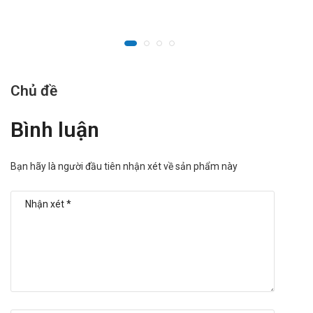
có thể bị thủng. Trường hợp mưng mủ mắt cấp, việc dùng
thuốc có thể che giấu những triệu chứng nhiễm trùng hoặc
nhiễm trùng nặng hơn.
Dùng thuốc nhỏ mắt kéo dài có thể làm nhiều trường hợp
Chủ đề
nhiễm virus mắt như nhiễm herpes simplex nặng hơn.
Cách bảo quản
Bình luận
Bảo quản thuốc Lotemax ở nơi khô ráo, nhiệt độ dưới 30°C,
tránh ánh sáng.
Bạn hãy là người đầu tiên nhận xét về sản phẩm này
Nhà sản xuất
Tên: Bausch & Lomb Incorporated
Xuất xứ: USA
Để biết giá sỉ, lẻ thuốc Lotemax (Hộp 1 lọ x 5ml) bạn có thể liên hệ
qua website:
ThanKinhTAP.com
hoặc liên hệ qua số điện thoại
hotline: Call/Zalo: 09017963288.
Nguồn: dichvucong.dav.gov.vn.