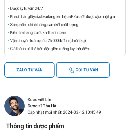
Dược sỹ tư vấn 24/7.
Khách hàng lấy sỉ, sll vui lòng liên hệ call/Zalo để được cập nhật giá
Sản phẩm chính hãng, cam kết chất lượng.
Kiểm tra hàng trước khi thanh toán.
Vận chuyển toàn quốc: 25.000đ/đơn (dưới 2kg).
Giá thành có thể biến động lên xuống tùy thời điểm.
ZALO TƯ VẤN
GỌI TƯ VẤN
Được viết bởi
Dược sĩ Thu Hà
Cập nhật mới nhất: 2024-03-12 10:45:49
Thông tin dược phẩm