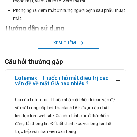
mống mắt, viêm kết mạc, viêm thể mi.
Phòng ngừa viêm mắt ở những người bệnh sau phẫu thuật
mắt.
Hướng dẫn sử dụng
Liều dùng và cách dùng:
XEM THÊM
Liều dùng điều trị bệnh có đáp ứng với steroid:
Câu hỏi thường gặp
Liều dùng cho người bệnh dị ứng mắt theo mùa: Nhỏ 1 giọt
mỗi lần 1 bên mắt, nhỏ 4 lần chia đều trong ngày. Liều khởi
Lotemax - Thuốc nhỏ mắt điều trị các
vấn đề về mắt Giá bao nhiêu ?
điểm trong tuần đầu có thể tăng đến 1 giọt/giờ nếu cần. Chú ý,
không được ngừng sử dụng thuốc quá sớm. Nếu những dấu
Giá của Lotemax - Thuốc nhỏ mắt điều trị các vấn đề
hiệu và triệu chứng không giảm sau điều trị 2 ngày, người
về mắt cung cấp bởi ThankinhTAP được cập nhật
bệnh cần đi kiểm tra lại.
liên tục trên website. Giá chỉ chỉnh xác ở thời điểm
Liều dùng điều trị cho người bệnh sau phẫu thuật mắt: nhỏ từ
đăng tải thông tin. Để biết chính xác vui lòng liên hệ
1 – 2 giọt mỗi lần 1 bên mắt phẫu thuật, ngày 4 lần. Nên bắt
trực tiếp với nhân viên bán hàng.
đầu dùng thuốc 24 giờ sau phẫu thuật và tiếp tục trong 2 tuần