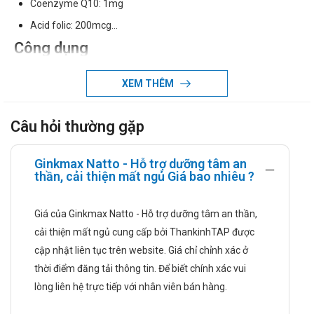
Coenzyme Q10: 1mg
Acid folic: 200mcg…
Công dụng
Hỗ trợ dưỡng tâm an thần, giúp ngủ ngon, sâu giấc, hạn chế
XEM THÊM
mệt mỏi do mất ngủ
Hỗ trợ cải thiện tình trạng lo âu, căng thẳng thần kinh do khó
Câu hỏi thường gặp
ngủ
Đối tượng sử dụng
Ginkmax Natto - Hỗ trợ dưỡng tâm an
thần, cải thiện mất ngủ Giá bao nhiêu ?
Người mất ngủ, khó ngủ, ngủ không sâu giấc, giấc ngủ chập
chờn
Giá của Ginkmax Natto - Hỗ trợ dưỡng tâm an thần,
Người mệt mỏi, hồi hộp, lo âu, căng thẳng thần kinh
cải thiện mất ngủ cung cấp bởi ThankinhTAP được
Liều dùng và cách dùng
cập nhật liên tục trên website. Giá chỉ chỉnh xác ở
thời điểm đăng tải thông tin. Để biết chính xác vui
Liều dùng:
lòng liên hệ trực tiếp với nhân viên bán hàng.
Ngày 1-2 viên, uống vào buổi tối trước khi ngủ