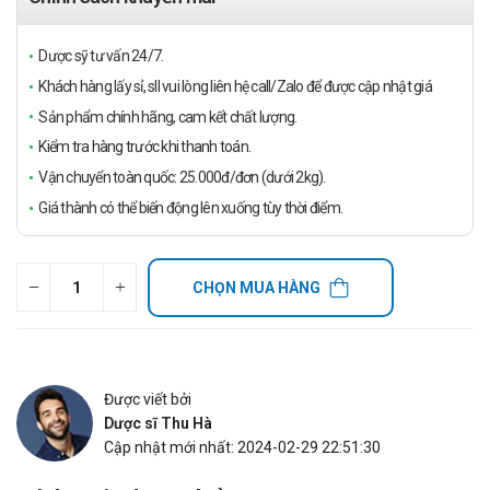
Dược sỹ tư vấn 24/7.
Khách hàng lấy sỉ, sll vui lòng liên hệ call/Zalo để được cập nhật giá
Sản phẩm chính hãng, cam kết chất lượng.
Kiểm tra hàng trước khi thanh toán.
Vận chuyển toàn quốc: 25.000đ/đơn (dưới 2kg).
Giá thành có thể biến động lên xuống tùy thời điểm.
CHỌN MUA HÀNG
Được viết bởi
Dược sĩ Thu Hà
Cập nhật mới nhất: 2024-02-29 22:51:30