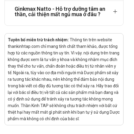
Cách dùng: Sản phẩm dùng đường uống.
Ginkmax Natto - Hỗ trợ dưỡng tâm an
Cảnh báo khi sử dụng
thần, cải thiện mất ngủ mua ở đâu ?
Ginkmax Natto không phải là thuốc và không có tác dụng thay
thế thuốc chữa bệnh.
Không dùng cho người mẫn cảm với bất kỳ thành phần nào
Tuyên bố miễn trừ trách nhiệm:
Thông tin trên website
thankinhtap.com chỉ mang tính chất tham khảo, được tổng
của sản phẩm.
hợp từ các nguồn thông tin uy tín. Vì vậy. nội dung trên trang
Nhà sản xuất
không được xem là tư vấn y khoa và không nhằm mục đích
thay thế cho tư vấn, chẩn đoán hoặc điều trị từ nhân viên y
Tên:
tế. Ngoài ra, tùy vào cơ địa mỗi người mà Dược phẩm sẽ xảy
Xuất xứ: Việt Nam
ra tương tác khác nhau, nên không thể đảm bảo nội dung
Số đăng ký
trong bài viết có đầy đủ tương tác có thể xảy ra. Hãy trao đổi
lại với bác sĩ điều trị về tất cả các sản phẩm mà bạn đang và
7045/2021/ĐKSP
có ý định sử dụng để tránh xảy ra tương tác không mong
muốn. Thần Kinh TAP sẽ không chịu trách nhiệm với bất cứ
Nguồn: https://nghidinh15.vfa.gov.vn/
thiệt hại hay mất mát gì phát sinh khi bạn tự ý sử dụng Dược
phẩm mà không có chỉ định của bác sĩ.