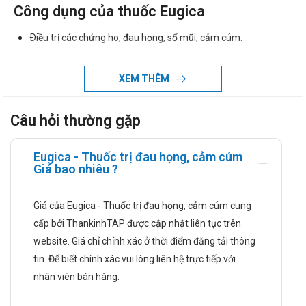
Công dụng của thuốc Eugica
Ðiều trị các chứng ho, đau họng, sổ mũi, cảm cúm.
Làm loãng niêm dịch, làm dịu ho.
Liều dùng và cách dùng:
XEM THÊM
Liều dùng:
Câu hỏi thường gặp
Trẻ em trên 30 tháng tuổi: Uống 1 viên x 3 lần/ngày.
Người lớn: Uống 2 viên x 3 lần/ngày.
Eugica - Thuốc trị đau họng, cảm cúm
Giá bao nhiêu ?
Hoặc theo chỉ dẫn của bác sĩ.
Cách dùng: Thuốc dùng đường uống.
Giá của Eugica - Thuốc trị đau họng, cảm cúm cung
Chống chỉ định
cấp bởi ThankinhTAP được cập nhật liên tục trên
Thuốc Eugica chống chỉ định dùng trong trường hợp sau:
website. Giá chỉ chỉnh xác ở thời điểm đăng tải thông
tin. Để biết chính xác vui lòng liên hệ trực tiếp với
Viên uống điều trị ho, cảm cúm Eugica chống chỉ định trong
nhân viên bán hàng.
các trường hợp sau:
Quá mẫn cảm với các thành phần của thuốc.