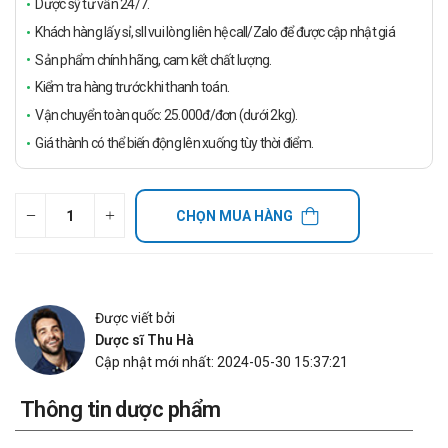
Dược sỹ tư vấn 24/7.
Khách hàng lấy sỉ, sll vui lòng liên hệ call/Zalo để được cập nhật giá
Sản phẩm chính hãng, cam kết chất lượng.
Kiểm tra hàng trước khi thanh toán.
Vận chuyển toàn quốc: 25.000đ/đơn (dưới 2kg).
Giá thành có thể biến động lên xuống tùy thời điểm.
CHỌN MUA HÀNG
Được viết bởi
Dược sĩ Thu Hà
Cập nhật mới nhất: 2024-05-30 15:37:21
Thông tin dược phẩm