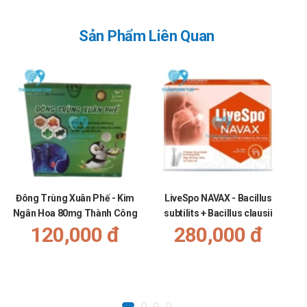
Sản Phẩm Liên Quan
Đông Trùng Xuân Phế - Kim
LiveSpo NAVAX - Bacillus
Bổ
Ngân Hoa 80mg Thành Công
subtilits + Bacillus clausii
120,000 đ
280,000 đ