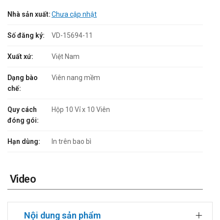
Nhà sản xuất:
Chưa cập nhật
Số đăng ký:
VD-15694-11
Xuất xứ:
Việt Nam
Dạng bào
Viên nang mềm
chế:
Quy cách
Hộp 10 Vỉ x 10 Viên
đóng gói:
Hạn dùng:
In trên bao bì
Video
Nội dung sản phẩm