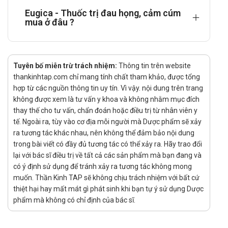
Các trường hợp: Ho do suyễn, ho lao, suy hô hấp.
Eugica - Thuốc trị đau họng, cảm cúm
mua ở đâu ?
Trẻ em dưới 30 tháng tuổi, trẻ em có tiền sử động kinh hoặc
co giật do sốt cao.
Tác dụng phụ của thuốc Eugica
Tuyên bố miễn trừ trách nhiệm:
Thông tin trên website
thankinhtap.com chỉ mang tính chất tham khảo, được tổng
Có báo cáo rằng dùng menthol liều lớn qua đường tiêu hóa có
hợp từ các nguồn thông tin uy tín. Vì vậy. nội dung trên trang
thể có đau bụng, nôn ói, chóng mặt buồn ngủ.
không được xem là tư vấn y khoa và không nhằm mục đích
Tương tác
thay thế cho tư vấn, chẩn đoán hoặc điều trị từ nhân viên y
tế. Ngoài ra, tùy vào cơ địa mỗi người mà Dược phẩm sẽ xảy
Chưa tìm thấy tài liệu.
ra tương tác khác nhau, nên không thể đảm bảo nội dung
Nhà sản xuất
trong bài viết có đầy đủ tương tác có thể xảy ra. Hãy trao đổi
lại với bác sĩ điều trị về tất cả các sản phẩm mà bạn đang và
Tên: Dược phẩm Trường Tín
có ý định sử dụng để tránh xảy ra tương tác không mong
muốn. Thần Kinh TAP sẽ không chịu trách nhiệm với bất cứ
Xuất xứ: Việt Nam
thiệt hại hay mất mát gì phát sinh khi bạn tự ý sử dụng Dược
Nguồn: dichvucong.dav.gov.vn.
phẩm mà không có chỉ định của bác sĩ.