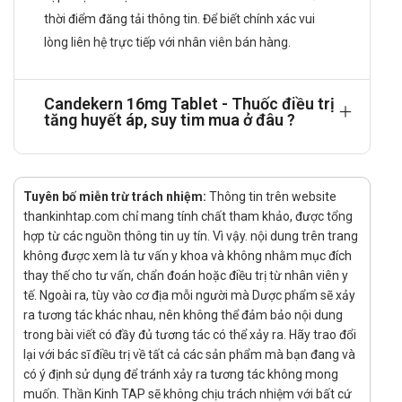
thuốc có thể được dùng phối hợp với các thuốc trị tăng
thời điểm đăng tải thông tin. Để biết chính xác vui
huyết áp khác.
lòng liên hệ trực tiếp với nhân viên bán hàng.
Bệnh nhân suy gan: Ở bệnh nhân suy gan trung bình, cần
phải cân nhắc sử dụng thuốc với liều khởi đầu thấp hơn.
Không cần điều chỉnh liều khởi đầu ở bệnh nhân suy gan
Candekern 16mg Tablet - Thuốc điều trị
tăng huyết áp, suy tim mua ở đâu ?
nhẹ.
Bệnh nhân giảm thể tích dịch: Đối với bệnh nhân có nguy
cơ giảm thể tích nội mạch (như bệnh nhân đang điều trị
Tuyên bố miễn trừ trách nhiệm:
Thông tin trên website
bằng thuốc lợi tiểu, đặc biệt khi những bệnh nhân này bị
thankinhtap.com chỉ mang tính chất tham khảo, được tổng
suy thận), cần phải cân nhắc điều trị khởi đầu với
hợp từ các nguồn thông tin uy tín. Vì vậy. nội dung trên trang
Candesarkern ở liều thấp hơn.
không được xem là tư vấn y khoa và không nhằm mục đích
Cách dùng:
thay thế cho tư vấn, chẩn đoán hoặc điều trị từ nhân viên y
tế. Ngoài ra, tùy vào cơ địa mỗi người mà Dược phẩm sẽ xảy
Thuốc dùng đường uống.
ra tương tác khác nhau, nên không thể đảm bảo nội dung
Chống chỉ định
trong bài viết có đầy đủ tương tác có thể xảy ra. Hãy trao đổi
lại với bác sĩ điều trị về tất cả các sản phẩm mà bạn đang và
Candekern 16mg Tablet chống chỉ định dùng trong trường
có ý định sử dụng để tránh xảy ra tương tác không mong
hợp sau:
muốn. Thần Kinh TAP sẽ không chịu trách nhiệm với bất cứ