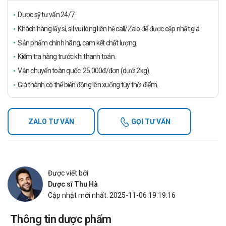
Dược sỹ tư vấn 24/7.
Khách hàng lấy sỉ, sll vui lòng liên hệ call/Zalo để được cập nhật giá
Sản phẩm chính hãng, cam kết chất lượng.
Kiểm tra hàng trước khi thanh toán.
Vận chuyển toàn quốc: 25.000đ/đơn (dưới 2kg).
Giá thành có thể biến động lên xuống tùy thời điểm.
ZALO TƯ VẤN
GỌI TƯ VẤN
Được viết bởi
Dược sĩ Thu Hà
Cập nhật mới nhất: 2025-11-06 19:19:16
Thông tin dược phẩm