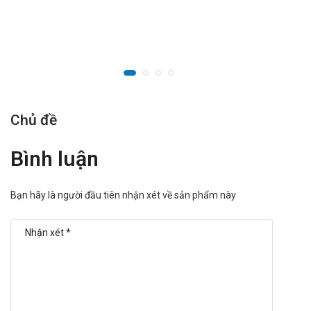
candesartan cilexetil với các thuốc khác có thể làm tăng nồng
độ kali trong máu như spironolactone và chất bổ sung kali.
Có sự tăng nồng độ lithium huyết tương trong suốt thời gian
dùng lithium chung với candesartan cilexetil, vì vậy cần thận
trọng theo dõi nồng độ lithium huyết tương khi phải dùng
đồng thời hai thuốc này.
Chủ đề
Cách bảo quản
Bình luận
Bảo quản ở nhiệt độ dưới 30 độ C.
Để xa tầm tay trẻ em.
Bạn hãy là người đầu tiên nhận xét về sản phẩm này
Nhà sản xuất
Tên: Kern Pharma S.L.
Xuất xứ: Tây Ban Nha.
Để biết giá
Candekern 16mg Tablet​
hộp 28 viên tại
Thần Kinh
Tap
, bạn có thể liên hệ qua website:
thankinhtap.com
hoặc liên
hệ qua số điện thoại holine:
Call/Zalo: 09017963288
.