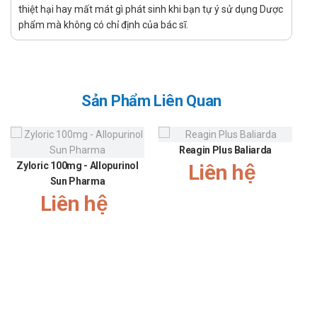
thiệt hại hay mất mát gì phát sinh khi bạn tự ý sử dụng Dược
Mẫn cảm với bất kỳ thành phần nào của thuốc.
phẩm mà không có chỉ định của bác sĩ.
Hẹp động mạch thận.
Hẹp động mạch chủ năng.
Phụ nữ có thai và cho con bú.
Suy gan nặng hoặc ứ mật.
Sản Phẩm Liên Quan
Tác dụng phụ của Candekern 16mg
Tablet
Reagin Plus Baliarda
Zyloric 100mg - Allopurinol
Liên hệ
Nhiễm trùng đường hô hấp.
Sun Pharma
Choáng váng, chóng mặt, nhức đầu.
Liên hệ
Tăng kali huyết.
Hạ huyết áp.
Suy thận, bao gồm suy thận ở bệnh nhân nhạy cảm.
Cảnh báo khi sử dụng
Huyết áp thấp ở bệnh nhân mắt muối và giảm thể tích dịch.