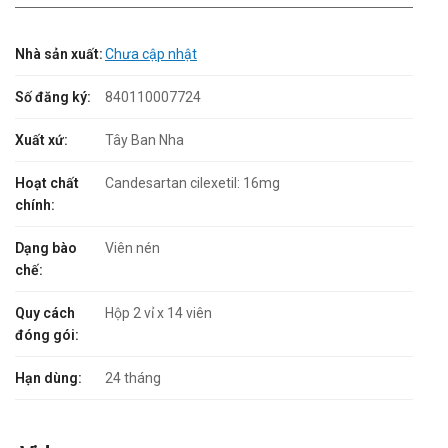
Nhà sản xuất:
Chưa cập nhật
Số đăng ký:
840110007724
Xuất xứ:
Tây Ban Nha
Hoạt chất
Candesartan cilexetil: 16mg
chính:
Dạng bào
Viên nén
chế:
Quy cách
Hộp 2 vỉ x 14 viên
đóng gói:
Hạn dùng:
24 tháng