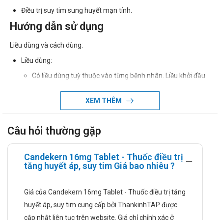
Điều trị suy tim sung huyết mạn tính.
Hướng dẫn sử dụng
Liều dùng và cách dùng:
Liều dùng:
Có liều dùng tuỳ thuộc vào từng bệnh nhân. Liều khởi đầu
thông thường là 16mg/1 lần/ngày khi dùng đơn trị ở bệnh
XEM THÊM
nhân không bị giảm thể tích dịch. Có thể dùng 1 hoặc 2
lần/ngày với tổng liều hằng ngày trong khoảng 8-32mg.
Liều cao hơn không cho hiệu quả cao hơn, và có ít kinh
Câu hỏi thường gặp
nghiệm đối với những liều như vậy. Hầu hết tác động
chống tăng huyết áp xuất hiện trong vòng 2 tuần, và hiệu
Candekern 16mg Tablet - Thuốc điều trị
tăng huyết áp, suy tim Giá bao nhiêu ?
quả giảm, huyết áp cao nhất đạt được trong vòng 4 đến 6
tuần sau khi điều trị bằng Candesarkern.
Giá của Candekern 16mg Tablet - Thuốc điều trị tăng
Nếu việc sử dụng riêng lẻ không kiểm soát được huyết áp,
huyết áp, suy tim cung cấp bởi ThankinhTAP được
có thể dùng thêm thuốc lợi tiểu.
cập nhật liên tục trên website. Giá chỉ chỉnh xác ở