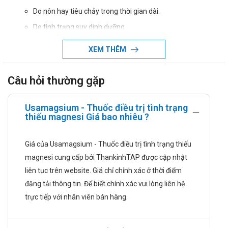
Do nôn hay tiêu chảy trong thời gian dài.
Do tình trạng suy dinh dưỡng.
Do khả năng kém hấp thu magnesi.
XEM THÊM
Do tình trạng tăng kích thích thần kinh cơ.
Do chứng suy nhược cơ thể.
Câu hỏi thường gặp
Thuốc Usamagsium được sử dụng trong điều trị tình trạng rối
loạn chức năng của bệnh lý lo âu có kèm theo biểu hiện tăng
Usamagsium - Thuốc điều trị tình trạng
thiếu magnesi Giá bao nhiêu ?
thông khí (hay còn gọi là tạng co giật).
Cơ chế tác dụng của thuốc
Giá của Usamagsium - Thuốc điều trị tình trạng thiếu
Magnesi lactat dihydrat:
magnesi cung cấp bởi ThankinhTAP được cập nhật
Hấp thu: Magnesi chủ hấp thu tại ruột non sau khi uống.
liên tục trên website. Giá chỉ chỉnh xác ở thời điểm
Tuy nhiên, mức độ hấp thu tương đối chậm và hấp thu
đăng tải thông tin. Để biết chính xác vui lòng liên hệ
không hoàn toàn.
trực tiếp với nhân viên bán hàng.
Phân bố: Sau khi uống, có khoảng 25-30% Magnesi lactat
dihydrat liên kết với protein huyết tương.