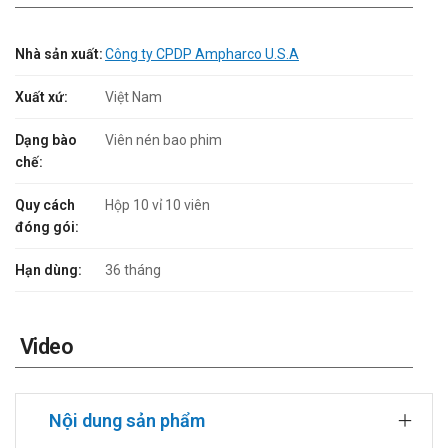
Nhà sản xuất:
Công ty CPDP Ampharco U.S.A
Xuất xứ:
Việt Nam
Dạng bào
Viên nén bao phim
chế:
Quy cách
Hộp 10 vỉ 10 viên
đóng gói:
Hạn dùng:
36 tháng
Video
Nội dung sản phẩm