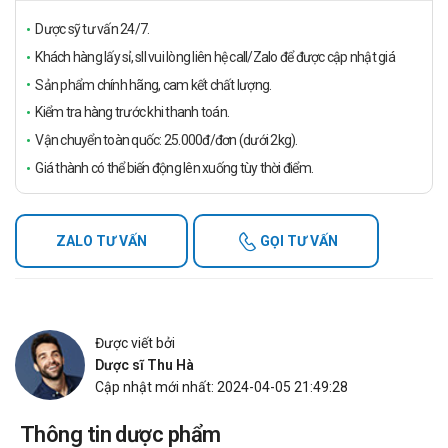
Dược sỹ tư vấn 24/7.
Khách hàng lấy sỉ, sll vui lòng liên hệ call/Zalo để được cập nhật giá
Sản phẩm chính hãng, cam kết chất lượng.
Kiểm tra hàng trước khi thanh toán.
Vận chuyển toàn quốc: 25.000đ/đơn (dưới 2kg).
Giá thành có thể biến động lên xuống tùy thời điểm.
ZALO TƯ VẤN
GỌI TƯ VẤN
Được viết bởi
Dược sĩ Thu Hà
Cập nhật mới nhất: 2024-04-05 21:49:28
Thông tin dược phẩm