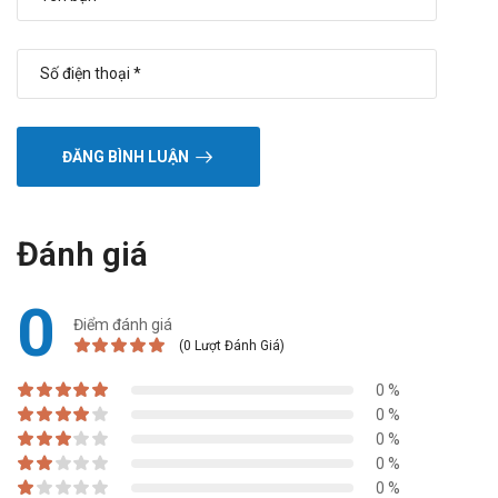
Tên: Công ty Cổ phần Dược phẩm Ampharco U.S.A
Xuất xứ: Việt Nam
Nguồn: https://dichvucong.dav.gov.vn/
ĐĂNG BÌNH LUẬN
Đánh giá
0
Điểm đánh giá
(0 Lượt Đánh Giá)
0 %
0 %
0 %
0 %
0 %