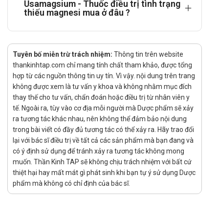
Usamagsium - Thuốc điều trị tình trạng
thiếu magnesi mua ở đâu ?
Thải trừ: Quá trình thải trừ của Magnesi chủ yếu qua nước
tiểu và một phần qua phân. Magnesi có thể qua được
hàng rào nhau thai để bài tiết vào sữa mẹ.
Pyridoxin:
Tuyên bố miễn trừ trách nhiệm:
Thông tin trên website
thankinhtap.com chỉ mang tính chất tham khảo, được tổng
Hấp thu: Pyridoxin có thể hấp thu nhanh sau khi uống.
hợp từ các nguồn thông tin uy tín. Vì vậy. nội dung trên trang
Chuyển hoá: Sau khi hấp thu Pyridoxin được chuyển hoá
không được xem là tư vấn y khoa và không nhằm mục đích
tại gan thành dạng có hoạt tính
thay thế cho tư vấn, chẩn đoán hoặc điều trị từ nhân viên y
tế. Ngoài ra, tùy vào cơ địa mỗi người mà Dược phẩm sẽ xảy
Thải trừ: Pyridoxin chủ yếu được thải trừ qua nước tiểu.
ra tương tác khác nhau, nên không thể đảm bảo nội dung
Liều dùng và cách dùng:
trong bài viết có đầy đủ tương tác có thể xảy ra. Hãy trao đổi
lại với bác sĩ điều trị về tất cả các sản phẩm mà bạn đang và
Liều dùng tham khảo:
có ý định sử dụng để tránh xảy ra tương tác không mong
muốn. Thần Kinh TAP sẽ không chịu trách nhiệm với bất cứ
thiệt hại hay mất mát gì phát sinh khi bạn tự ý sử dụng Dược
Đối với người trưởng thành và trẻ em trên 12 tuổi:
phẩm mà không có chỉ định của bác sĩ.
Tình trạng thiếu Magnesi mức độ nặng: uống liều 2 viên
mỗi lần, ngày sử dụng 3 lần.
Tình trạng tạng co giật: uống liều từ 1 đến 2 viên mỗi lần,