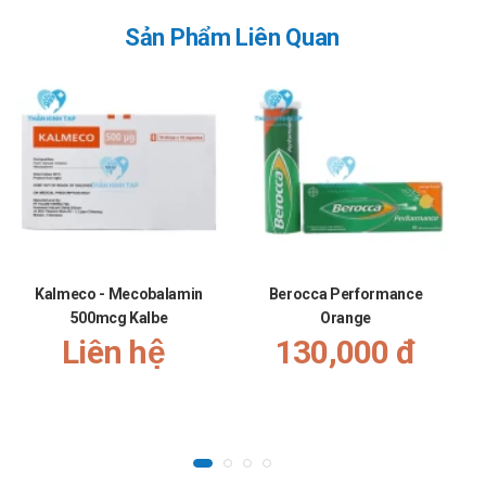
ngày sử dụng 3 lần.
Sản Phẩm Liên Quan
Đối tượng là trẻ em nhỏ hơn 12 tuổi: uống 1 viên mỗi lần,
ngày sử dụng từ 2 đến 3 lần.
Lưu ý rằng: Khi có thiếu canxi, cần bổ sung Magnesi trước
khi bổ sung canxi.
Cách dùng:
Thuốc dùng bôi ngoài da.
Quá liều:
Kalmeco - Mecobalamin
Berocca Performance
500mcg Kalbe
Orange
Triệu chứng:
Liên hệ
130,000 đ
Mỏng da, thâm tím da, tăng số lượng mụn trứng cá. Ở trẻ
nhỏ còn bị hội chứng hấp thu toàn thân,…
Xử lý:
Cần đến ngay cơ sở y tế gần nhất để được xử lý kịp thời.