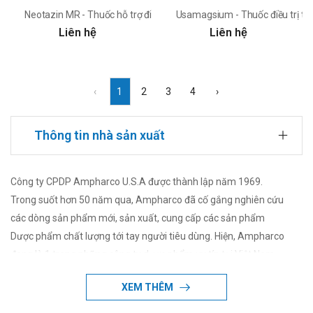
Neotazin MR - Thuốc hỗ trợ điều trị cơn đau thắt ngực
Usamagsium - Thuốc điều trị tìn
Liên hệ
Liên hệ
‹
1
2
3
4
›
Thông tin nhà sản xuất
Công ty CPDP Ampharco U.S.A được thành lập năm 1969.
Trong suốt hơn 50 năm qua, Ampharco đã cố gắng nghiên cứu
các dòng sản phẩm mới, sản xuất, cung cấp các sản phẩm
Dược phẩm chất lượng tới tay người tiêu dùng. Hiện, Ampharco
đang là 1 trong những công ty dược phẩm uy tín tại Việt Nam.
XEM THÊM