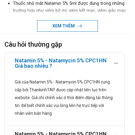
Thuốc nhỏ mắt Natamin 5% 5ml được dùng trong những
trường hợp như viêm bờ mi, viêm kết mạc, viêm giác mạc
gây ra bởi những chủng nấm nhạy cảm bao gồm: viêm
giác mạc do Fusarium solani.
XEM THÊM
Hướng dẫn sử dụng
Câu hỏi thường gặp
Liều dùng và cách dùng
Natamin 5% - Natamycin 5% CPC1HN
Liều dùng:
Giá bao nhiêu ?
Liều khởi đầu: khuyến nghị trong viêm giác mạc do
nấm là nhỏ 1 giọt Natamin 5% vào túi cùng kết mạc,
Giá của Natamin 5% - Natamycin 5% CPC1HN cung
thời gian nhỏ cách nhau 1 hoặc 2 giờ. Sau 3-4 ngày
cấp bởi ThankinhTAP được cập nhật liên tục trên
giảm liều xuống còn 1 giọt, 6-8 lần/ ngày. Nên sử dụng
website. Giá chỉ chỉnh xác ở thời điểm đăng tải thông
liên tục trong 14-21 ngày hoặc cho đến khi hết viêm
tin. Để biết chính xác vui lòng liên hệ trực tiếp với
giác mạc do nấm.
nhân viên bán hàng.
Trong trường hợp viêm bờ mi và viêm kết mạc do vi
nấm, có thể dùng liều khởi đầu ít hơn 4-6 lần/ ngày..
Cách dùng
Natamin 5% - Natamycin 5% CPC1HN