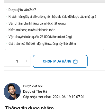
Dược sỹ tư vấn 24/7.
Khách hàng lấy sỉ, sll vui lòng liên hệ call/Zalo để được cập nhật giá
Sản phẩm chính hãng, cam kết chất lượng.
Kiểm tra hàng trước khi thanh toán.
Vận chuyển toàn quốc: 25.000đ/đơn (dưới 2kg).
Giá thành có thể biến động lên xuống tùy thời điểm.
CHỌN MUA HÀNG
Được viết bởi
Dược sĩ Thu Hà
Cập nhật mới nhất: 2024-06-19 10:07:01
Thông tin dược phẩm