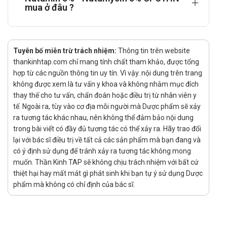
mua ở đâu ?
Nhỏ thuốc trực tiếp vào mắt
Chống chỉ định
Không sử dụng sản phẩm nếu người dùng dị ứng, mẫn
Tuyên bố miễn trừ trách nhiệm:
Thông tin trên website
cảm với bất cứ thành phần nào của sản phẩm.
thankinhtap.com chỉ mang tính chất tham khảo, được tổng
Cảnh báo khi sử dụng
hợp từ các nguồn thông tin uy tín. Vì vậy. nội dung trên trang
không được xem là tư vấn y khoa và không nhằm mục đích
Sản phẩm chỉ được dùng nhỏ mắt, không dùng để tiêm.
thay thế cho tư vấn, chẩn đoán hoặc điều trị từ nhân viên y
Không dùng sản phẩm đã quá hạn ghi bên ngoài bao bì
tế. Ngoài ra, tùy vào cơ địa mỗi người mà Dược phẩm sẽ xảy
hay khi thấy chất lượng dung dịch có đã có sự thay đổi,
ra tương tác khác nhau, nên không thể đảm bảo nội dung
trong bài viết có đầy đủ tương tác có thể xảy ra. Hãy trao đổi
sản phẩm biến chất, biến màu,....
lại với bác sĩ điều trị về tất cả các sản phẩm mà bạn đang và
Không để đầu lọ nhỏ chạm vào mi mắt hoặc mí mắt vì
có ý định sử dụng để tránh xảy ra tương tác không mong
điều này sẽ làm đầu lọ nhỏ bị nhiễm khuẩn, ảnh hưởng
muốn. Thần Kinh TAP sẽ không chịu trách nhiệm với bất cứ
đến chất lượng dung dịch nhỏ mắt.
thiệt hại hay mất mát gì phát sinh khi bạn tự ý sử dụng Dược
Không nên chớp mắt nhiều hay dụi mắt sau khi sử dụng
phẩm mà không có chỉ định của bác sĩ.
sản phẩm.
Cách bảo quản
Bảo quản thuốc Natamin 5% - Natamycin 5% CPC1HN ở vị