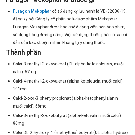
Furagon Mekophar
có số đăng ký lưu hành là VD-32686-19,
đăng ký bởi Công ty cổ phần hoá-dược phẩm Mekophar.
Furagon Mekophar được bào chế ở dạng viên nén bao phim,
sử dụng bằng đường uống. Việc sử dụng thuốc phải có sự chỉ
dẫn của bác sĩ, bệnh nhân không tự ý dùng thuốc.
Thành phần
Calci-3-methyl-2-oxovalerat (DL-alpha-ketoisoleucin, muối
calci): 67mg
Calci-4-methyl-2-oxovalerat (alpha-ketoleucin, muối calci):
101mg
Calci-2-oxo-3-phenylpropionat (alpha-ketophenylalanin,
muối calci): 68mg
Calci-3-methyl-2-oxobutyrat (alpha-ketovalin, muối calci):
86mg
Calci-DL-2-hydroxy-4-(methylthio) butyrat (DL-alpha-hydroxy