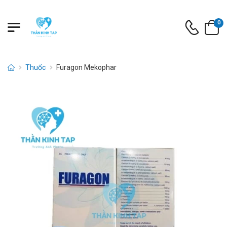
0
Thuốc
Furagon Mekophar