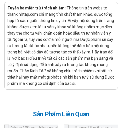
Liều dùng và cách dùng:
Tuyên bố miễn trừ trách nhiệm:
Thông tin trên website
thankinhtap.com chỉ mang tính chất tham khảo, được tổng
Liều dùng:
hợp từ các nguồn thông tin uy tín. Vì vậy. nội dung trên trang
không được xem là tư vấn y khoa và không nhằm mục đích
Người lớn, trẻ em > 3 tuổi: liều uống 1 viên/5kg/mỗi ngày,
thay thế cho tư vấn, chẩn đoán hoặc điều trị từ nhân viên y
uống chia làm 3 lần.
tế. Ngoài ra, tùy vào cơ địa mỗi người mà Dược phẩm sẽ xảy
Người lớn mà có cân nặng 70kg liều uống từ 4 – 8 viên x 3
ra tương tác khác nhau, nên không thể đảm bảo nội dung
trong bài viết có đầy đủ tương tác có thể xảy ra. Hãy trao đổi
lần/mỗi ngày.
lại với bác sĩ điều trị về tất cả các sản phẩm mà bạn đang và
Thuốc Furagon có thể dùng cho lâu dài nếu như có mức
có ý định sử dụng để tránh xảy ra tương tác không mong
lọc cầu thận (GFR) là < 25ml/phút.
muốn. Thần Kinh TAP sẽ không chịu trách nhiệm với bất cứ
thiệt hại hay mất mát gì phát sinh khi bạn tự ý sử dụng Dược
Lượng protein ở chế độ ăn mỗi ngày phải hạn chế < 40g
phẩm mà không có chỉ định của bác sĩ.
tùy vào mức độ suy thận mạn.
Chế độ ăn cho đối tượng bệnh nhân và người đang chạy
thận nhân tạo, thì lượng protein phải theo chỉ định.
Lượng protein được khuyến cáo cho chế độ ăn mỗi ngày:
Sản Phẩm Liên Quan
Trẻ em từ 3 – 10 tuổi: dùng 1,4 – 0,8g/kg/mỗi ngày.
Trẻ > 10 tuổi: dùng 1 – 0,6g/kg/mỗi ngày.