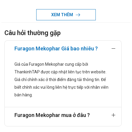
methionin, muối calci): 59mg.
L-Lysin acetat: 105mg.
XEM THÊM
L-Threonin: 53mg.
Câu hỏi thường gặp
L-Tryptophan: 23mg.
L-Histidin: 38mg.
Furagon Mekophar Giá bao nhiêu ?
L-Tyrosin: 30mg.
Nitơ toàn phần: 36mg.
Giá của Furagon Mekophar cung cấp bởi
Calci toàn phần: 50mg.
ThankinhTAP được cập nhật liên tục trên website.
Tá dược vừa đủ
Giá chỉ chỉnh xác ở thời điểm đăng tải thông tin. Để
Công dụng của thuốc Furagon Mekophar
biết chính xác vui lòng liên hệ trực tiếp với nhân viên
bán hàng.
Thuốc Furagon giúp phòng tránh và điều trị suy giảm chuyển
hóa protein ở bệnh suy thận mạn khi là lượng protein bị hạn
Furagon Mekophar mua ở đâu ?
chế < 40g/ngày trong chế độ ăn (ở người lớn).
Thuốc chỉ định cho người bệnh có mức lọc cầu thận <
25ml/phút.