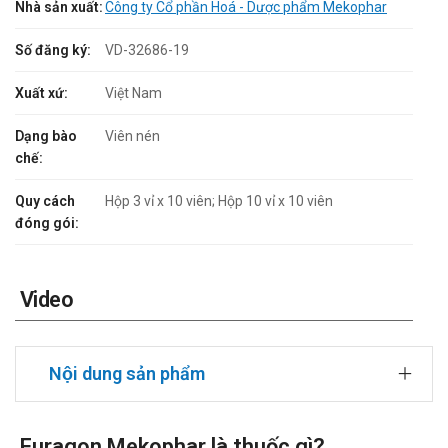
Nhà sản xuất:
Công ty Cổ phần Hoá - Dược phẩm Mekophar
Số đăng ký:
VD-32686-19
Xuất xứ:
Việt Nam
Dạng bào
Viên nén
chế:
Quy cách
Hộp 3 vỉ x 10 viên; Hộp 10 vỉ x 10 viên
đóng gói:
Video
Nội dung sản phẩm
Furagon Mekophar là thuốc gì?