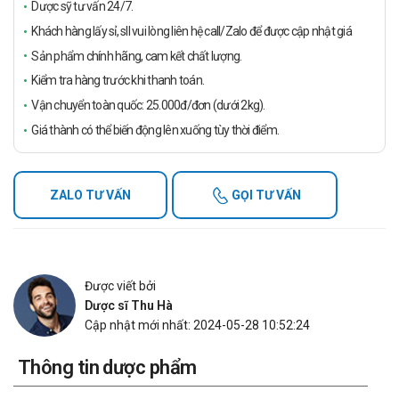
Dược sỹ tư vấn 24/7.
Khách hàng lấy sỉ, sll vui lòng liên hệ call/Zalo để được cập nhật giá
Sản phẩm chính hãng, cam kết chất lượng.
Kiểm tra hàng trước khi thanh toán.
Vận chuyển toàn quốc: 25.000đ/đơn (dưới 2kg).
Giá thành có thể biến động lên xuống tùy thời điểm.
ZALO TƯ VẤN
GỌI TƯ VẤN
Được viết bởi
Dược sĩ Thu Hà
Cập nhật mới nhất: 2024-05-28 10:52:24
Thông tin dược phẩm