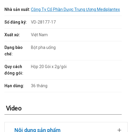
Nhà sản xuất:
Công Ty Cổ Phần Dược Trung Ương Mediplantex
Số đăng ký:
VD-28177-17
Xuất xứ:
Việt Nam
Dạng bào
Bột pha uống
chế:
Quy cách
Hộp 20 Gói x 2g/gói
đóng gói:
Hạn dùng:
36 tháng
Video
Nội dung sản phẩm