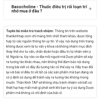
Tác dụng phụ của thuốc Basocholine
Basocholine - Thuốc điều trị rối loạn trí
Thần kinh: Ảo giác, nhức đầu, chóng mặt.
nhớ mua ở đâu ?
Tim mạch: Tăng huyết áp hoặc hạ huyết áp.
Hô hấp: Khó thở.
Tuyên bố miễn trừ trách nhiệm:
Tiêu hóa: Buồn nôn, nôn, tiêu chảy.
Thông tin trên website
thankinhtap.com chỉ mang tính chất tham khảo, được tổng
Da và mô dưới da: Mề đay, mẩn ngứa, da tím tái.
hợp từ các nguồn thông tin uy tín. Vì vậy. nội dung trên trang
Toàn thân: Ớn lạnh, phù nề.
không được xem là tư vấn y khoa và không nhằm mục đích
thay thế cho tư vấn, chẩn đoán hoặc điều trị từ nhân viên y
Cảnh báo khi sử dụng
tế. Ngoài ra, tùy vào cơ địa mỗi người mà Dược phẩm sẽ xảy
Dị ứng với citicolin hoặc với bất kỳ thành phần nào của
ra tương tác khác nhau, nên không thể đảm bảo nội dung
trong bài viết có đầy đủ tương tác có thể xảy ra. Hãy trao đổi
thuốc.
lại với bác sĩ điều trị về tất cả các sản phẩm mà bạn đang và
Tăng trương lực hệ thần kinh phó giao cảm, với biểu hiện
có ý định sử dụng để tránh xảy ra tương tác không mong
nghiêm trọng: Huyết áp thấp, đổ mồ hôi, tim đập nhanh và
muốn. Thần Kinh TAP sẽ không chịu trách nhiệm với bất cứ
ngất xỉu.
thiệt hại hay mất mát gì phát sinh khi bạn tự ý sử dụng Dược
Người dị ứng với aspirin, vì thuốc có thể gây hen suyễn.
phẩm mà không có chỉ định của bác sĩ.
Tương tác