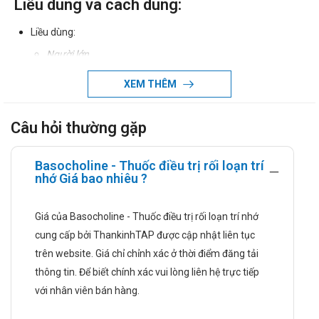
Liều dùng và cách dùng:
Liều dùng:
Người lớn
Liều khuyến cáo 500 – 2000 mg/ngày, tùy thuộc vào mức
XEM THÊM
độ nghiêm trọng của triệu chứng bệnh.
Người cao tuổi
Câu hỏi thường gặp
Không yêu cầu phải điều chỉnh liều.
Trẻ em
Basocholine - Thuốc điều trị rối loạn trí
nhớ Giá bao nhiêu ?
Kinh nghiệm điều trị còn hạn chế, chỉ dùng thuốc trong các
trường hợp lợi ích lớn hơn nguy cơ.
Giá của Basocholine - Thuốc điều trị rối loạn trí nhớ
Cách dùng: Thuốc dùng đường uống.
cung cấp bởi ThankinhTAP được cập nhật liên tục
Chống chỉ định
trên website. Giá chỉ chỉnh xác ở thời điểm đăng tải
thông tin. Để biết chính xác vui lòng liên hệ trực tiếp
Thuốc Basocholine chống chỉ định dùng trong trường hợp sau:
với nhân viên bán hàng.
Bệnh nhân bị mẫn cảm với các thành phần thuốc.