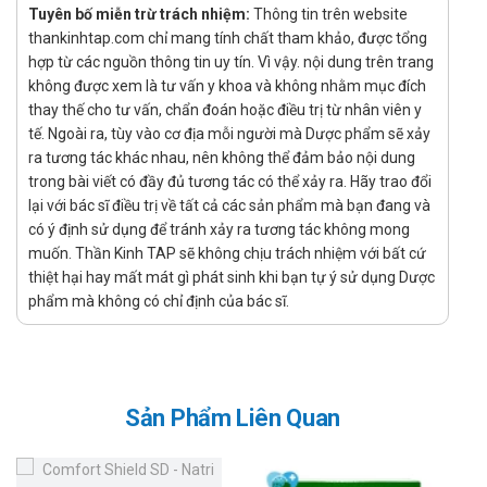
Mekotricin.
Tuyên bố miễn trừ trách nhiệm:
Thông tin trên website
thankinhtap.com chỉ mang tính chất tham khảo, được tổng
Tác dụng phụ của thuốc Mekotricin
hợp từ các nguồn thông tin uy tín. Vì vậy. nội dung trên trang
không được xem là tư vấn y khoa và không nhằm mục đích
Thuốc Mekotricin thông thường ít gây ra tác dụng phụ ở
thay thế cho tư vấn, chẩn đoán hoặc điều trị từ nhân viên y
liều điều trị. 1 số tác dụng phụ ngời dùng có thể gặp phải
tế. Ngoài ra, tùy vào cơ địa mỗi người mà Dược phẩm sẽ xảy
trong quá trình sử dụng thuốc là phản ứng quá mẫn, dị
ra tương tác khác nhau, nên không thể đảm bảo nội dung
ứng, mẩn ngứa, mụn nhọt, phát ban đỏ, nổi mề đay, ngứa
trong bài viết có đầy đủ tương tác có thể xảy ra. Hãy trao đổi
rát vòm họng.
lại với bác sĩ điều trị về tất cả các sản phẩm mà bạn đang và
Cảnh báo khi sử dụng
có ý định sử dụng để tránh xảy ra tương tác không mong
muốn. Thần Kinh TAP sẽ không chịu trách nhiệm với bất cứ
Đọc kĩ hướng dẫn được ghi trên nhãn thuốc trước khi sử
thiệt hại hay mất mát gì phát sinh khi bạn tự ý sử dụng Dược
dụng thuốc Mekotricin để nắm được các thông tin bao
phẩm mà không có chỉ định của bác sĩ.
quát, nếu có thắc mắc nên hỏi ý kiến bác sĩ để được tư
vấn
Thận trọng nếu dùng thuốc Mekotricin cho những người
bệnh có tiền sử bệnh gan, thận nặng. Không nên dùng
Sản Phẩm Liên Quan
thuốc quá 10 ngày.
Cách bảo quản