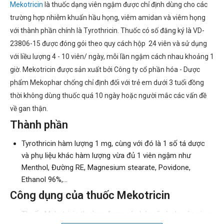
Mekotricin
là thuốc dạng viên ngậm được chỉ định dùng cho các
trường hợp nhiễm khuẩn hầu họng, viêm amidan và viêm họng
với thành phần chính là Tyrothricin. Thuốc có số đăng ký là VD-
23806-15 được đóng gói theo quy cách hộp 24 viên và sử dụng
với liều lượng 4 - 10 viên/ ngày, mỗi lần ngậm cách nhau khoảng 1
giờ. Mekotricin được sản xuất bởi Công ty cổ phần hóa - Dược
phẩm Mekophar chống chỉ định đối với trẻ em dưới 3 tuổi đồng
thời không dùng thuốc quá 10 ngày hoặc người mắc các vấn đề
về gan thận.
Thành phần
Tyrothricin hàm lượng 1 mg, cùng với đó là 1 số tá dược
và phụ liệu khác hàm lượng vừa đủ 1 viên ngậm như
Menthol, Đường RE, Magnesium stearate, Povidone,
Ethanol 96%,...
Công dụng của thuốc Mekotricin
Thuốc Mekotricin thường được các bác sĩ và chuyên gia y