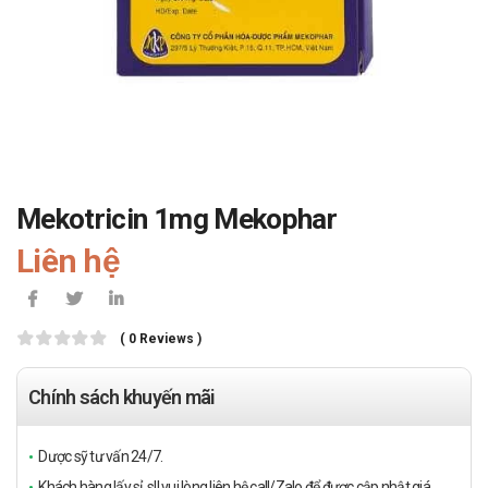
Mekotricin 1mg Mekophar
Liên hệ
( 0 Reviews )
Chính sách khuyến mãi
Dược sỹ tư vấn 24/7.
Khách hàng lấy sỉ, sll vui lòng liên hệ call/Zalo để được cập nhật giá