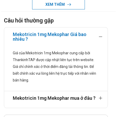
tế chỉ định cho những trường hợp bệnh nhân mắc các
XEM THÊM
nhiễm khuẩn hầu họng, điển hình là viêm amidan, viêm
họng..
Câu hỏi thường gặp
Hướng dẫn sử dụng
Liều dùng và cách dùng
Mekotricin 1mg Mekophar Giá bao
nhiêu ?
Liều dùng:
Giá của Mekotricin 1mg Mekophar cung cấp bởi
Ngậm khoảng 4 – 10 viên 1 ngày, nên ngậm các viên
ThankinhTAP được cập nhật liên tục trên website.
cách nhau khoảng 1 giờ.
Giá chỉ chỉnh xác ở thời điểm đăng tải thông tin. Để
Cách dùng
biết chính xác vui lòng liên hệ trực tiếp với nhân viên
Thuốc dùng ngậm
bán hàng.
Chống chỉ định
Tuyệt đối không sử dụng thuốc Mekotricin cho những
Mekotricin 1mg Mekophar mua ở đâu ?
trường hợp trẻ em dưới 3 tuổi, người quá mẫn cảm với
Tyrothricin, Magnesium stearate, Povidone, Ethanol,
Menthol, Đường RE, ...hay bất kì thành phần nào của thuốc