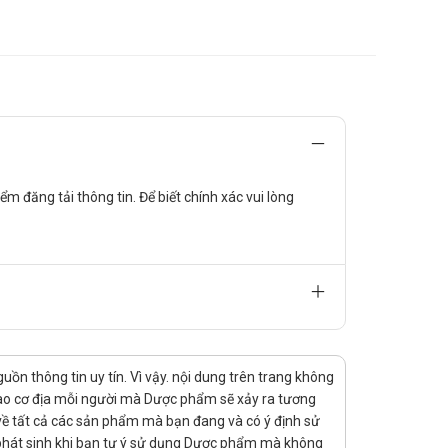
 đăng tải thông tin. Để biết chính xác vui lòng
li trong máu, tăng huyết áp.
c cơ, nguy cơ mắc bệnh loãng xương, gãy lún cột sống,
ướng bụng, viêm loét thực quản.
 ban ở mặt; tăng tiết mồ hôi; dị ứng như viêm da dị
 nhức đầu.
n thông tin uy tín. Vì vậy. nội dung trên trang không
i gian người dùng thuốc bị stress; làm giảm dung nạp
 vào cơ địa mỗi người mà Dược phẩm sẽ xảy ra tương
ng.
rị về tất cả các sản phẩm mà bạn đang và có ý định sử
lưu ý ở trẻ em khi phải dùng kéo dài.
 phát sinh khi bạn tự ý sử dụng Dược phẩm mà không