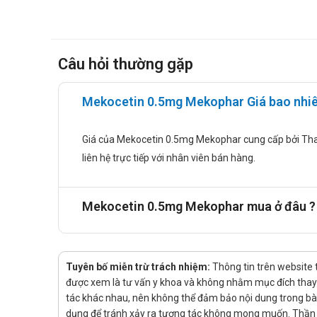
Chống chỉ định
Thuốc Mekocetin chống chỉ định dùng trong trường hợp s
Không dùng Betamethason cho những người tâm thần, 
Câu hỏi thường gặp
Không dùng trong nhiễm khuẩn, nhiễm virus và tro
Thận trọng khi dùng ở người bệnh tiểu đường vì nó
Mekocetin 0.5mg Mekophar Giá bao nhiê
Bệnh nhân bị mẫn cảm với các thành phần thuốc.
Tác dụng phụ của thuốc Mekocetin
Giá của Mekocetin 0.5mg Mekophar cung cấp bởi Thanki
Rối loạn nước và điện giải: Khi dùng thuốc corticoi
liên hệ trực tiếp với nhân viên bán hàng.
Trên hệ cơ xương: Gây ra yếu cơ, bệnh lý cơ do cor
hoại tử vô trùng đầu xương đùi và hoại tử vô khuẩn
Mekocetin 0.5mg Mekophar mua ở đâu ?
Trên đường tiêu hóa: Gây ra viêm loét dạ dày biến 
Bệnh về da: chậm lành vết thương, da mỏng, giãn m
ứng, nổi mề đay; phù mạch thần kinh.
Có thể gây ra co giật, gây tăng áp lực nội sọ với phù
Tuyên bố miễn trừ trách nhiệm:
Thông tin trên website 
Nội tiết: rối loạn kinh nguyệt; hội chứng Cushing; 
được xem là tư vấn y khoa và không nhằm mục đích thay t
carbohydrate; gây tăng nhu cầu về insulin hoặc việ
tác khác nhau, nên không thể đảm bảo nội dung trong bài v
Mắt: Nguy cơ gây đục thủy tinh thể dưới bao, tăng n
dụng để tránh xảy ra tương tác không mong muốn. Thần K