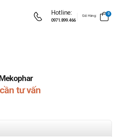
Hotline:
0
Giỏ Hàng:
0971.899.466
 Mekophar
cần tư vấn