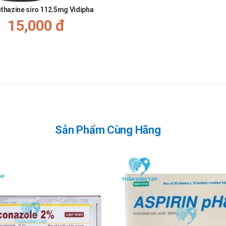
 sử dụng liệu pháp corticoid, có thể làm nặng thêm các vấn đề tâm l
hazine siro 112.5mg Vidipha
15,000 đ
Sản Phẩm Cùng Hãng