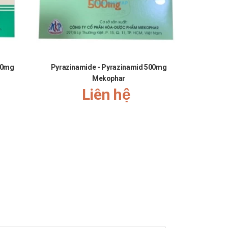
500mg
Pyrazinamide - Pyrazinamid 500mg
M
Mekophar
Liên hệ