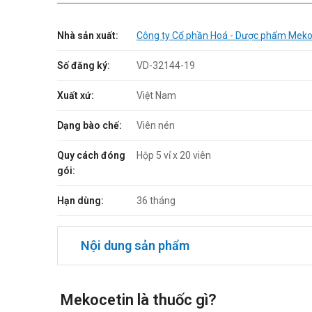
Nhà sản xuất:
Công ty Cổ phần Hoá - Dược phẩm Mek
Số đăng ký:
VD-32144-19
Xuất xứ:
Việt Nam
Dạng bào chế:
Viên nén
Quy cách đóng
Hộp 5 vỉ x 20 viên
gói:
Hạn dùng:
36 tháng
Nội dung sản phẩm
Mekocetin là thuốc gì?