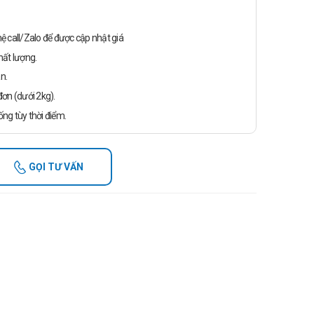
n hệ call/Zalo để được cập nhật giá
ất lượng.
n.
ơn (dưới 2kg).
ống tùy thời điểm.
GỌI TƯ VẤN