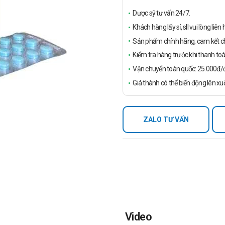
Dược sỹ tư vấn 24/7.
Khách hàng lấy sỉ, sll vui lòng liê
Sản phẩm chính hãng, cam kết ch
Kiểm tra hàng trước khi thanh toá
Vận chuyển toàn quốc: 25.000đ/đ
Giá thành có thể biến động lên xu
ZALO TƯ VẤN
Video