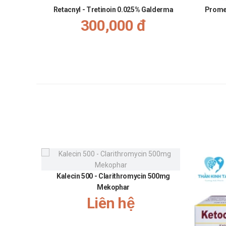
Các rối loạn tâm thần cũng có thể xảy ra trong khi
Retacnyl - Tretinoin 0.025% Galderma
Promet
300,000 đ
Nhà sản xuất
Tên: Công ty Cổ phần Hoá - Dược phẩm Mekophar
Xuất xứ: Việt Nam
Nguồn: dichvucong.dav.gov.vn.
Kalecin 500 - Clarithromycin 500mg
Mekophar
Liên hệ