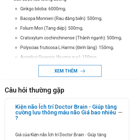
Ginkgo biloba: 6000mg;
Bacopa Monnieri (Rau đắng biển): 500mg;
Folium Mori (Tang diệp): 500mg;
Cratoxylum cochinchinense (Thành ngạnh): 500mg;
Polyscias fruticosa L.Harms (Đinh lăng): 150mg;
Angelica Sinensis (Đương quy): 150mg;
Salvia miltiorrhiza (Đan sâm): 150mg;
XEM THÊM
Lycopodiella cernua (Thông đất): 65mg;
Nattokinase: 600FU;
Câu hỏi thường gặp
Feverfew extract (Chiết xuất cúc thơm): 150mg;
Blueberry extract (Chiết xuất việt quất): 120mg;
Kiện não Ích trí Doctor Brain - Giúp tăng
cường lưu thông máu não Giá bao nhiêu
Acid glutamic: 100mg;
?
Coenzyme Q10 30%: 90mg;
Folium Loti (Chiết xuất lá sen): 50mg;
Giá của Kiện não Ích trí Doctor Brain - Giúp tăng