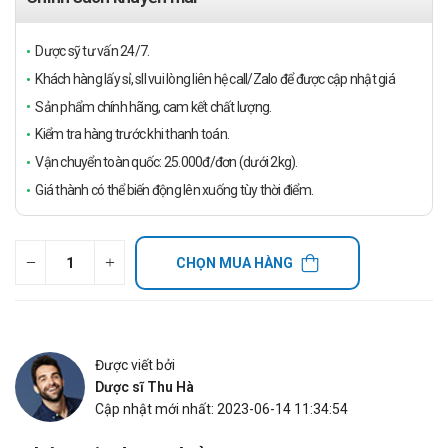
Dược sỹ tư vấn 24/7.
Khách hàng lấy sỉ, sll vui lòng liên hệ call/Zalo để được cập nhật giá
Sản phẩm chính hãng, cam kết chất lượng.
Kiểm tra hàng trước khi thanh toán.
Vận chuyển toàn quốc: 25.000đ/đơn (dưới 2kg).
Giá thành có thể biến động lên xuống tùy thời điểm.
CHỌN MUA HÀNG
Được viết bởi
Dược sĩ Thu Hà
Cập nhật mới nhất: 2023-06-14 11:34:54