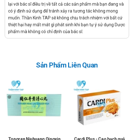
mặt, mất ngủ, rối loạn tiền đình.
lại với bác sĩ điều trị về tất cả các sản phẩm mà bạn đang và
có ý định sử dụng để tránh xảy ra tương tác không mong
Người có nguy cơ tai biến mạch máu não do tắc mạch.
muốn. Thần Kinh TAP sẽ không chịu trách nhiệm với bất cứ
Hướng dẫn sử dụng
thiệt hại hay mất mát gì phát sinh khi bạn tự ý sử dụng Dược
phẩm mà không có chỉ định của bác sĩ.
Liều dùng:
Người lớn và trẻ em trên 12 tuổi: uống 1 viên ngày.
Khi muốn sử dụng nhiều hơn cần tham khảo ý kiến của thầy
thuốc (có thể sử dụng 2 viên/ngày).
Sản Phẩm Liên Quan
Cách dùng:
Sản phẩm dùng đường uống.
Chống chỉ định
Không dùng cho người bệnh mẫn cảm với bất kỳ thành phần
nào của sản phẩm.
Không dùng cho người mắc hội chứng máu chậm đông, người
đang chảy máu, người chuẩn bị phẫu thuật, phụ nữ có thai,
người trong cơn tăng huyết áp cấp, xuất huyết não, người
Tongren Niuhuang Qingxin
Cardi Plus - Cao bạch quả