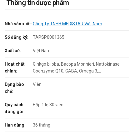
Thông tin dược phẩm
Nhà sản xuất:
Công Ty TNHH MEDISTAR Việt Nam
Số đăng ký:
TAPSP0001365
Xuất xứ:
Việt Nam
Hoạt chất
Ginkgo biloba, Bacopa Monnieri, Nattokinase,
chính:
Coenzyme Q10, GABA, Omega 3,...
Dạng bào
Viên
chế:
Quy cách
Hộp 1 lọ 30 viên.
đóng gói:
Hạn dùng:
36 tháng