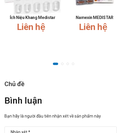
tránh ánh nắng trực tiếp từ mặt trời.
Để Kiện não Ích trí Doctor Brain xa tầm tay trẻ em.
Ích Niệu Khang Medistar
Namexin MEDISTAR
Nguồn: https://nghidinh15.vfa.gov.vn
Liên hệ
Liên hệ
Chủ đề
Bình luận
Bạn hãy là người đầu tiên nhận xét về sản phẩm này