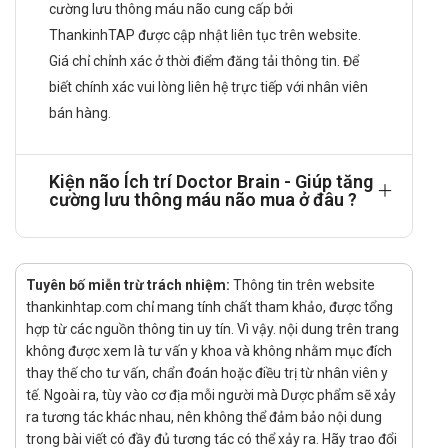
cường lưu thông máu não cung cấp bởi
Choline Bitartrate: 50mg;
ThankinhTAP được cập nhật liên tục trên website.
GABA: 50mg;
Giá chỉ chỉnh xác ở thời điểm đăng tải thông tin. Để
Omega 3 50%: 50mg;
biết chính xác vui lòng liên hệ trực tiếp với nhân viên
MgO: 50mg;
bán hàng.
Chiết xuất hoa hòe: 30mg;
Citicoline: 5000mcg;
Kiện não Ích trí Doctor Brain - Giúp tăng
cường lưu thông máu não mua ở đâu ?
Pyridoxine Hydroclorid (Vitamin B6): 1mg;
Acid folic: 400mcg.
Tác dụng của Kiện não Ích trí Doctor
Tuyên bố miễn trừ trách nhiệm:
Thông tin trên website
Brain
thankinhtap.com chỉ mang tính chất tham khảo, được tổng
hợp từ các nguồn thông tin uy tín. Vì vậy. nội dung trên trang
Hỗ trợ tăng cường lưu thông máu não, giúp giảm hình thành
không được xem là tư vấn y khoa và không nhằm mục đích
huyết khối, hạn chế tai biến mạch máu não do tắc mạch.
thay thế cho tư vấn, chẩn đoán hoặc điều trị từ nhân viên y
Đối tượng sử dụng
tế. Ngoài ra, tùy vào cơ địa mỗi người mà Dược phẩm sẽ xảy
ra tương tác khác nhau, nên không thể đảm bảo nội dung
Người thiểu năng tuần hoàn não gây đau đầu, hoa mắt chóng
trong bài viết có đầy đủ tương tác có thể xảy ra. Hãy trao đổi